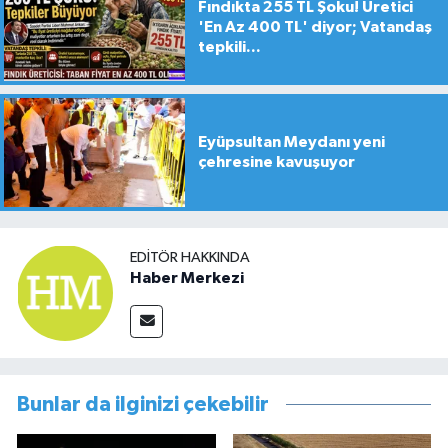
Fındıkta 255 TL Şoku! Üretici
'En Az 400 TL' diyor; Vatandaş
tepkili...
Eyüpsultan Meydanı yeni
çehresine kavuşuyor
EDITÖR HAKKINDA
Haber Merkezi
Bunlar da ilginizi çekebilir