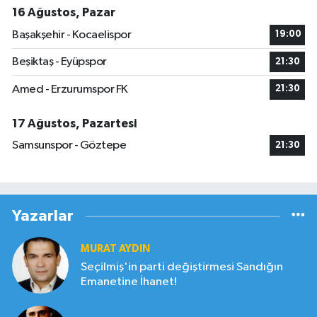
16 Ağustos, Pazar
Başakşehir - Kocaelispor
19:00
Beşiktaş - Eyüpspor
21:30
Amed - Erzurumspor FK
21:30
17 Ağustos, Pazartesi
Samsunspor - Göztepe
21:30
Yazarlar
MURAT AYDIN
Seçilmiş'in parti değiştirmesi Sandığın
Emanetine İhanet!