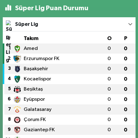
Süper Lig Puan Durumu
Süper Lig
#
Takım
O
P
1
Amed
0
0
2
Erzurumspor FK
0
0
3
Başakşehir
0
0
4
Kocaelispor
0
0
5
Beşiktaş
0
0
6
Eyüpspor
0
0
7
Galatasaray
0
0
8
Çorum FK
0
0
9
Gaziantep FK
0
0