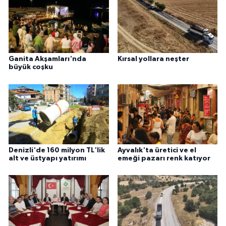
Ganita Akşamları'nda
Kırsal yollara neşter
büyük coşku
Denizli'de 160 milyon TL'lik
Ayvalık'ta üretici ve el
alt ve üstyapı yatırımı
emeği pazarı renk katıyor