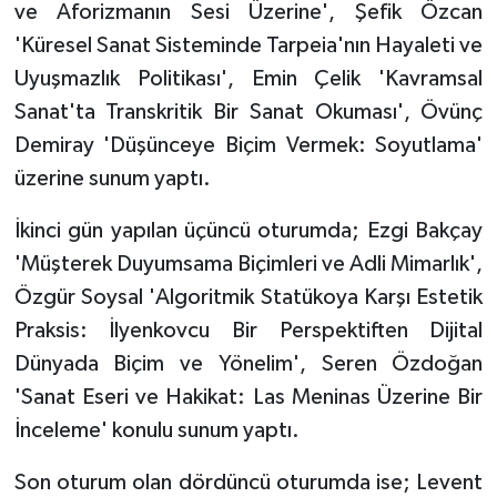
ve Aforizmanın Sesi Üzerine', Şefik Özcan
'Küresel Sanat Sisteminde Tarpeia'nın Hayaleti ve
Uyuşmazlık Politikası', Emin Çelik 'Kavramsal
Sanat'ta Transkritik Bir Sanat Okuması', Övünç
Demiray 'Düşünceye Biçim Vermek: Soyutlama'
üzerine sunum yaptı.
İkinci gün yapılan üçüncü oturumda; Ezgi Bakçay
'Müşterek Duyumsama Biçimleri ve Adli Mimarlık',
Özgür Soysal 'Algoritmik Statükoya Karşı Estetik
Praksis: İlyenkovcu Bir Perspektiften Dijital
Dünyada Biçim ve Yönelim', Seren Özdoğan
'Sanat Eseri ve Hakikat: Las Meninas Üzerine Bir
İnceleme' konulu sunum yaptı.
Son oturum olan dördüncü oturumda ise; Levent