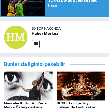
TOFAŞ potada yeni sezonu
hazır
EDITÖR HAKKINDA
Haber Merkezi
Bunlar da ilginizi çekebilir
Nevşehir Kültür Yolu'nda
BLOK3'ten Spotify
Merve Özbey coşkusu
Türkiye'de tarihi rekor...