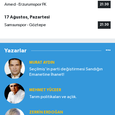
Amed - Erzurumspor FK
21:30
17 Ağustos, Pazartesi
Samsunspor - Göztepe
21:30
Yazarlar
MURAT AYDIN
Seçilmiş'in parti değiştirmesi Sandığın
Emanetine İhanet!
MEHMET YÜCEER
Tarım politikaları ve açlık.
ZERRIN ERDOĞAN