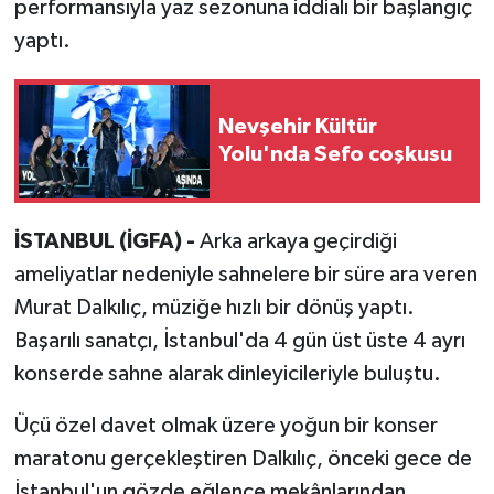
performansıyla yaz sezonuna iddialı bir başlangıç
yaptı.
Nevşehir Kültür
Yolu'nda Sefo coşkusu
İSTANBUL (İGFA) -
Arka arkaya geçirdiği
ameliyatlar nedeniyle sahnelere bir süre ara veren
Murat Dalkılıç, müziğe hızlı bir dönüş yaptı.
Başarılı sanatçı, İstanbul'da 4 gün üst üste 4 ayrı
konserde sahne alarak dinleyicileriyle buluştu.
Üçü özel davet olmak üzere yoğun bir konser
maratonu gerçekleştiren Dalkılıç, önceki gece de
İstanbul'un gözde eğlence mekânlarından