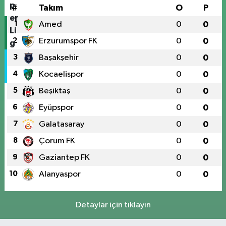
#
Takım
O
P
1
Amed
0
0
2
Erzurumspor FK
0
0
3
Başakşehir
0
0
4
Kocaelispor
0
0
5
Beşiktaş
0
0
6
Eyüpspor
0
0
7
Galatasaray
0
0
8
Çorum FK
0
0
9
Gaziantep FK
0
0
10
Alanyaspor
0
0
Detaylar için tıklayın