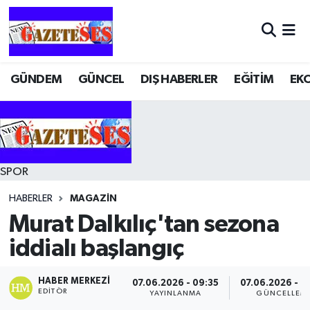
GÜNDEM
GÜNCEL
DIŞ HABERLER
EĞİTİM
EK
SPOR
HABERLER
MAGAZİN
Murat Dalkılıç'tan sezona
iddialı başlangıç
HABER MERKEZI
07.06.2026 - 09:35
07.06.2026 - 0
EDITÖR
YAYINLANMA
GÜNCELLEM