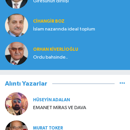
Giresunun dirilişi
CIHANGIR BOZ
İslam nazarında ideal toplum
ORHAN KIVERLIOĞLU
Ordu bahsinde..
Alıntı Yazarlar
HÜSEYIN ADALAN
EMANET MİRAS VE DAVA
MURAT TOKER