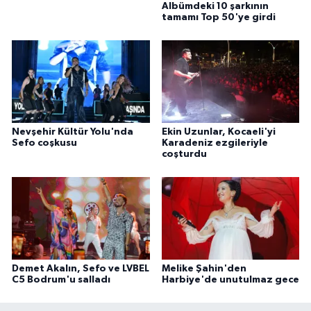
Albümdeki 10 şarkının
tamamı Top 50'ye girdi
Nevşehir Kültür Yolu'nda
Ekin Uzunlar, Kocaeli'yi
Sefo coşkusu
Karadeniz ezgileriyle
coşturdu
Demet Akalın, Sefo ve LVBEL
Melike Şahin'den
C5 Bodrum'u salladı
Harbiye'de unutulmaz gece