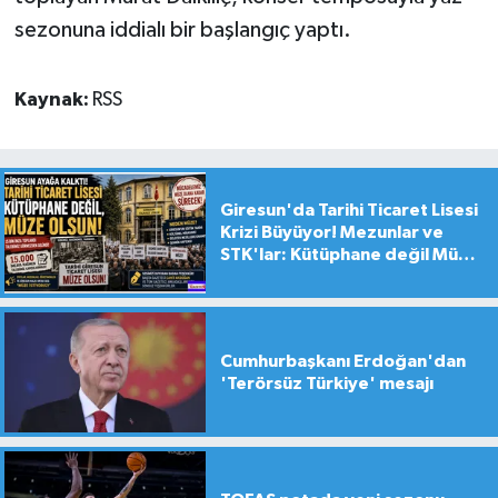
sezonuna iddialı bir başlangıç yaptı.
Kaynak:
RSS
Giresun'da Tarihi Ticaret Lisesi
Krizi Büyüyor! Mezunlar ve
STK'lar: Kütüphane değil Müze
yapılsın!
Cumhurbaşkanı Erdoğan'dan
'Terörsüz Türkiye' mesajı