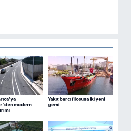
arıca'ya
Yakıt barcı filosuna iki yeni
ir'den modern
gemi
ırımı