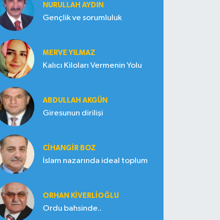
NURULLAH AYDIN
Gençlik ve sorumluluk
MERVE YILMAZ
Kalıcı Kiloları Vermenin Yolu
ABDULLAH AKGÜN
Giresunun dirilişi
CIHANGIR BOZ
İslam nazarında ideal toplum
ORHAN KIVERLIOĞLU
Ordu bahsinde..