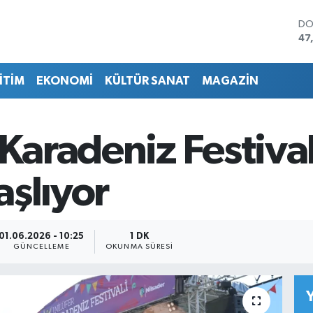
DO
47
EU
55
İTİM
EKONOMİ
KÜLTÜR SANAT
MAGAZİN
ST
64
GR
65
 Karadeniz Festival
Bİ
13
BI
aşlıyor
64
01.06.2026 - 10:25
1 DK
GÜNCELLEME
OKUNMA SÜRESI