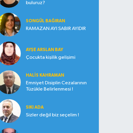
buluruz?
SONGÜL BAĞIRAN
RAMAZAN AYI SABIR AYIDIR
AYŞE ARSLAN BAY
Çocukta kişilik gelişimi
HALIS KAHRAMAN
Emniyet Disiplin Cezalarının
Tüzükle Belirlenmesi !
SIKI ADA
Sizler değil biz seçelim !