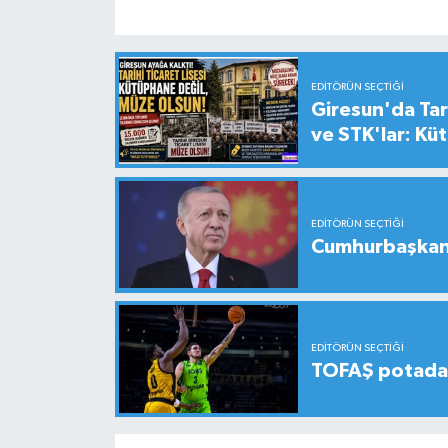
EDITÖRÜN SEÇTIĞI
Giresun'da Tari
ve STK'lar: Kü
EDITÖRÜN SEÇTIĞI
Cumhurbaşkanı
EDITÖRÜN SEÇTIĞI
TOFAŞ potada 