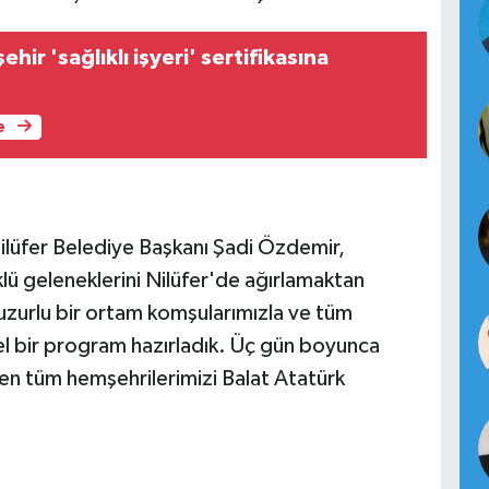
hir 'sağlıklı işyeri' sertifikasına
e
Nilüfer Belediye Başkanı Şadi Özdemir,
klü geleneklerini Nilüfer'de ağırlamaktan
uzurlu bir ortam komşularımızla ve tüm
zel bir program hazırladık. Üç gün boyunca
en tüm hemşehrilerimizi Balat Atatürk