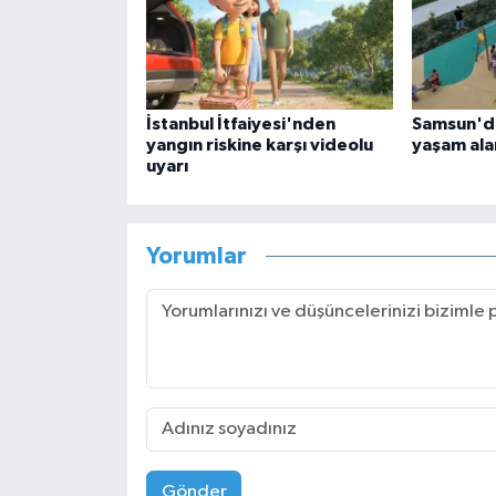
İstanbul İtfaiyesi'nden
Samsun'da
yangın riskine karşı videolu
yaşam alan
uyarı
Yorumlar
Gönder