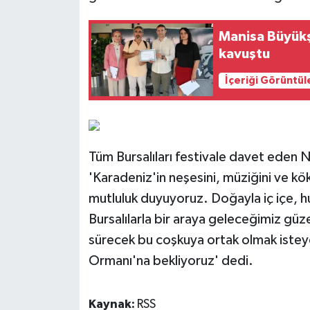
Manisa Büyükşe
kavuştu
İçeriği Görüntül
Tüm Bursalıları festivale davet eden 
'Karadeniz'in neşesini, müziğini ve kö
mutluluk duyuyoruz. Doğayla iç içe, h
Bursalılarla bir araya geleceğimiz gü
sürecek bu coşkuya ortak olmak istey
Ormanı'na bekliyoruz' dedi.
Kaynak:
RSS