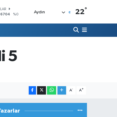
°
LAR
22
Aydın
,6704
%0
RO
,0406
%-0.08
ERLİN
,2143
%0
AM ALTIN
00.87
%0.12
i 5
ST100
.799
%70
TCOIN
.643,95
%0.16
-
+
A
A
Yazarlar