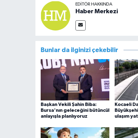
EDITÖR HAKKINDA
Haber Merkezi
Bunlar da ilginizi çekebilir
Başkan Vekili Şahin Biba:
Kocaeli D
Bursa'nın geleceğini bütüncül
Büyükşeh
anlayışla planlıyoruz
ulaşım yat