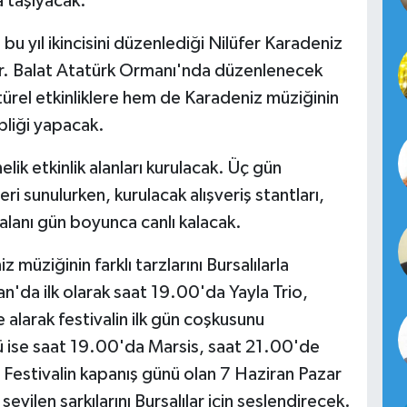
 taşıyacak.
 bu yıl ikincisini düzenlediği Nilüfer Karadeniz
ıyor. Balat Atatürk Ormanı'nda düzenlenecek
türel etkinliklere hem de Karadeniz müziğinin
ipliği yapacak.
lik etkinlik alanları kurulacak. Üç gün
ri sunulurken, kurulacak alışveriş stantları,
l alanı gün boyunca canlı kalacak.
müziğinin farklı tarzlarını Bursalılarla
an'da ilk olarak saat 19.00'da Yayla Trio,
alarak festivalin ilk gün coşkusunu
 ise saat 19.00'da Marsis, saat 21.00'de
 Festivalin kapanış günü olan 7 Haziran Pazar
ilen şarkılarını Bursalılar için seslendirecek.