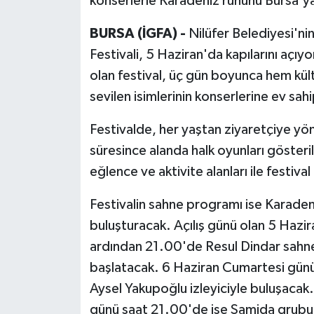
konserlerle Karadeniz ruhunu Bursa'ya
BURSA (İGFA) -
Nilüfer Belediyesi'nin
Festivali, 5 Haziran'da kapılarını aç
olan festival, üç gün boyunca hem kül
sevilen isimlerinin konserlerine ev sah
Festivalde, her yaştan ziyaretçiye yöne
süresince alanda halk oyunları gösterile
eğlence ve aktivite alanları ile festiva
Festivalin sahne programı ise Karadeniz 
buluşturacak. Açılış günü olan 5 Hazir
ardından 21.00'de Resul Dindar sahne 
başlatacak. 6 Haziran Cumartesi günü
Aysel Yakupoğlu izleyiciyle buluşacak.
günü saat 21.00'de ise Samida grubu sev