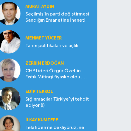
MURAT AYDIN
Seçilmiş'in parti değiştirmesi
Sandığın Emanetine İhanet!
MEHMET YÜCEER
Tarım politikaları ve açlık.
ZERRIN ERDOĞAN
CHP Lideri Özgür Özel'in
Fıstık Mitingi fiyasko oldu .
Çiftçi hayal kırıklığına uğradı
EDIP TEKKOL
Sığınmacılar Türkiye'yi tehdit
ediyor (!)
İLKAY KUMTEPE
Telafiden ne bekliyoruz, ne