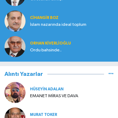
CIHANGIR BOZ
İslam nazarında ideal toplum
ORHAN KIVERLIOĞLU
Ordu bahsinde..
Alıntı Yazarlar
HÜSEYIN ADALAN
EMANET MİRAS VE DAVA
MURAT TOKER