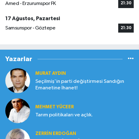
Amed - Erzurumspor FK
21:30
17 Ağustos, Pazartesi
Samsunspor - Göztepe
21:30
Yazarlar
MURAT AYDIN
Seçilmiş'in parti değiştirmesi Sandığın
Emanetine İhanet!
MEHMET YÜCEER
Tarım politikaları ve açlık.
ZERRIN ERDOĞAN