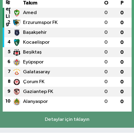
#
Takım
O
P
1
Amed
0
0
2
Erzurumspor FK
0
0
3
Başakşehir
0
0
4
Kocaelispor
0
0
5
Beşiktaş
0
0
6
Eyüpspor
0
0
7
Galatasaray
0
0
8
Çorum FK
0
0
9
Gaziantep FK
0
0
10
Alanyaspor
0
0
Detaylar için tıklayın