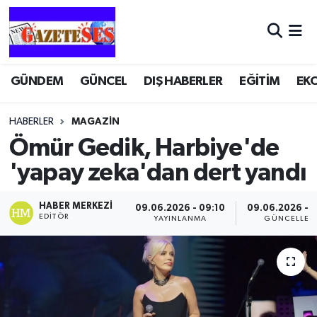
GÜNDEM
GÜNCEL
DIŞ HABERLER
EĞİTİM
EK
HABERLER
MAGAZİN
Ömür Gedik, Harbiye'de
'yapay zeka'dan dert yandı
HABER MERKEZI
09.06.2026 - 09:10
09.06.2026 - 
EDITÖR
YAYINLANMA
GÜNCELLEM