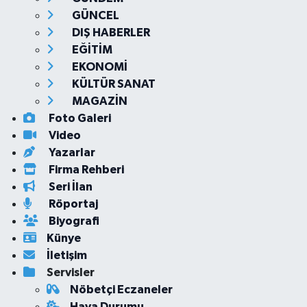
GÜNCEL
DIŞ HABERLER
EĞİTİM
EKONOMİ
KÜLTÜR SANAT
MAGAZİN
Foto Galeri
Video
Yazarlar
Firma Rehberi
Seri İlan
Röportaj
Biyografi
Künye
İletişim
Servisler
Nöbetçi Eczaneler
Hava Durumu