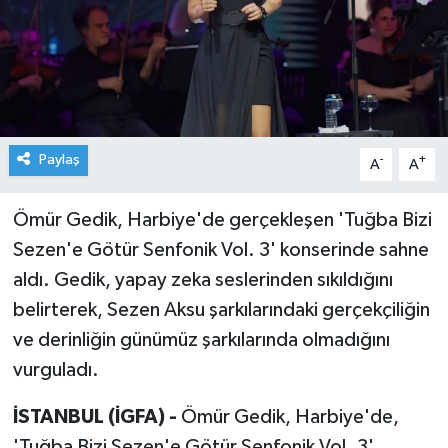
Paylaş
-
+
A
A
Ömür Gedik, Harbiye'de gerçekleşen 'Tuğba Bizi
Sezen'e Götür Senfonik Vol. 3' konserinde sahne
aldı. Gedik, yapay zeka seslerinden sıkıldığını
belirterek, Sezen Aksu şarkılarındaki gerçekçiliğin
ve derinliğin günümüz şarkılarında olmadığını
vurguladı.
İSTANBUL (İGFA) -
Ömür Gedik, Harbiye'de,
'Tuğba Bizi Sezen'e Götür Senfonik Vol. 3'