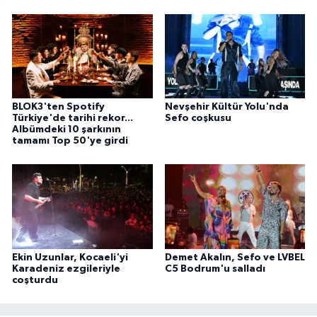
BLOK3'ten Spotify
Nevşehir Kültür Yolu'nda
Türkiye'de tarihi rekor...
Sefo coşkusu
Albümdeki 10 şarkının
tamamı Top 50'ye girdi
Ekin Uzunlar, Kocaeli'yi
Demet Akalın, Sefo ve LVBEL
Karadeniz ezgileriyle
C5 Bodrum'u salladı
coşturdu