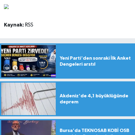
Kaynak:
RSS
Yeni Parti'den sonraki İlk Anket
Dengeleri arstı!
Akdeniz'de 4,1 büyüklüğünde
deprem
Bursa'da TEKNOSAB KOBİ OSB