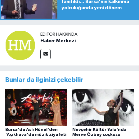
tanıtıldı... Bursa'nın kalkınma
yolculuğunda yeni dönem
EDITÖR HAKKINDA
Haber Merkezi
Bunlar da ilginizi çekebilir
Bursa'da Aslı Hünel'den
Nevşehir Kültür Yolu'nda
'Açıkhava'da müzik ziyafeti
Merve Özbey coşkusu