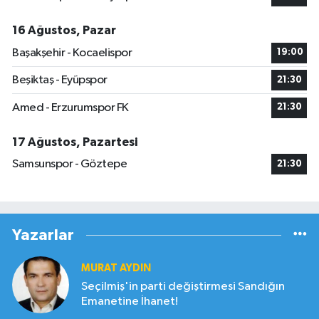
16 Ağustos, Pazar
Başakşehir - Kocaelispor
19:00
Beşiktaş - Eyüpspor
21:30
Amed - Erzurumspor FK
21:30
17 Ağustos, Pazartesi
Samsunspor - Göztepe
21:30
Yazarlar
MURAT AYDIN
Seçilmiş'in parti değiştirmesi Sandığın
Emanetine İhanet!