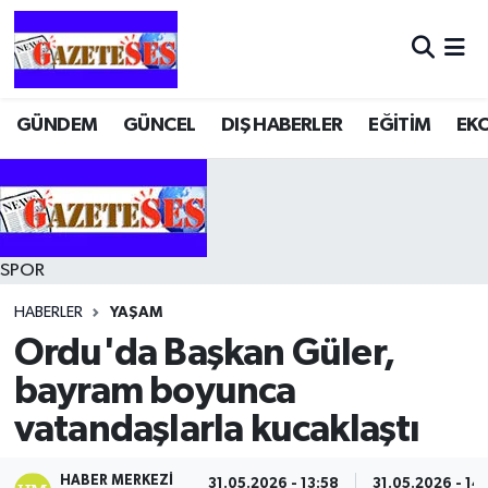
GÜNDEM
GÜNCEL
DIŞ HABERLER
EĞİTİM
EK
SPOR
HABERLER
YAŞAM
Ordu'da Başkan Güler,
bayram boyunca
vatandaşlarla kucaklaştı
HABER MERKEZI
31.05.2026 - 13:58
31.05.2026 - 14