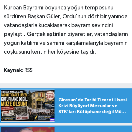
Kurban Bayramı boyunca yoğun temposunu
sürdüren Başkan Güler, Ordu'nun dört bir yanında
vatandaşlarla kucaklaşarak bayram sevincini
paylaştı. Gerçekleştirilen ziyaretler, vatandaşların
yoğun katılımı ve samimi karşılamalarıyla bayramın
coşkusunu kentin her köşesine taşıdı.
Kaynak:
RSS
Giresun'da Tarihi Ticaret Lisesi
Krizi Büyüyor! Mezunlar ve
STK'lar: Kütüphane değil Müze
yapılsın!