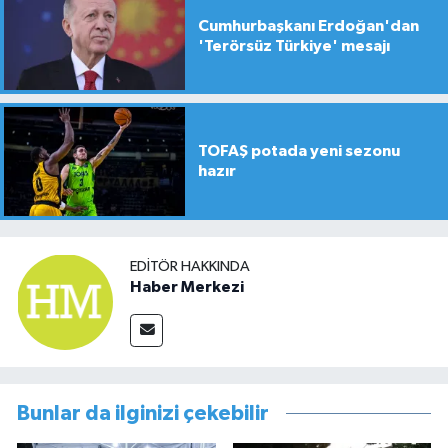
Cumhurbaşkanı Erdoğan'dan
'Terörsüz Türkiye' mesajı
TOFAŞ potada yeni sezonu
hazır
EDITÖR HAKKINDA
Haber Merkezi
Bunlar da ilginizi çekebilir