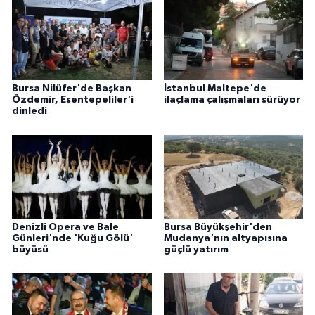
Bursa Nilüfer'de Başkan
İstanbul Maltepe'de
Özdemir, Esentepeliler'i
ilaçlama çalışmaları sürüyor
dinledi
Denizli Opera ve Bale
Bursa Büyükşehir'den
Günleri'nde 'Kuğu Gölü'
Mudanya'nın altyapısına
büyüsü
güçlü yatırım