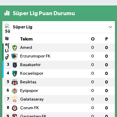
Süper Lig Puan Durumu
Süper Lig
#
Takım
O
P
1
Amed
0
0
2
Erzurumspor FK
0
0
3
Başakşehir
0
0
4
Kocaelispor
0
0
5
Beşiktaş
0
0
6
Eyüpspor
0
0
7
Galatasaray
0
0
8
Çorum FK
0
0
9
Gaziantep FK
0
0