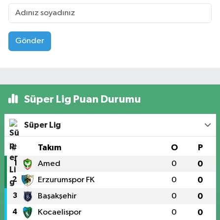
Gönder
Süper Lig Puan Durumu
Süper Lig
#
Takım
O
P
1
Amed
0
0
2
Erzurumspor FK
0
0
3
Başakşehir
0
0
4
Kocaelispor
0
0