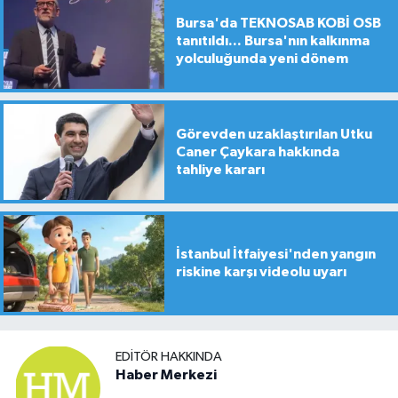
Bursa'da TEKNOSAB KOBİ OSB
tanıtıldı... Bursa'nın kalkınma
yolculuğunda yeni dönem
Görevden uzaklaştırılan Utku
Caner Çaykara hakkında
tahliye kararı
İstanbul İtfaiyesi'nden yangın
riskine karşı videolu uyarı
EDITÖR HAKKINDA
Haber Merkezi