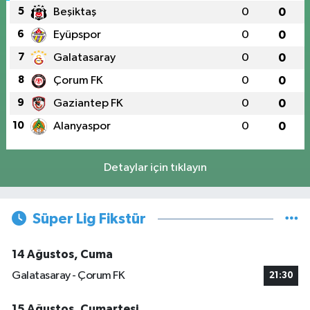
5
Beşiktaş
0
0
6
Eyüpspor
0
0
7
Galatasaray
0
0
8
Çorum FK
0
0
9
Gaziantep FK
0
0
10
Alanyaspor
0
0
Detaylar için tıklayın
Süper Lig Fikstür
14 Ağustos, Cuma
Galatasaray - Çorum FK
21:30
15 Ağustos, Cumartesi