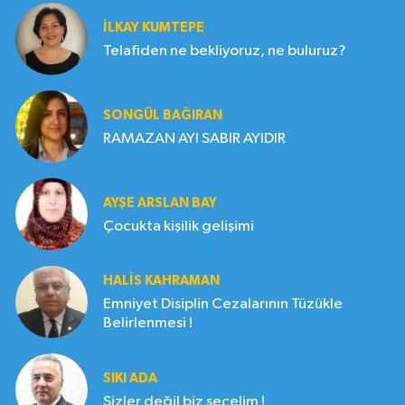
İLKAY KUMTEPE
Telafiden ne bekliyoruz, ne buluruz?
SONGÜL BAĞIRAN
RAMAZAN AYI SABIR AYIDIR
AYŞE ARSLAN BAY
Çocukta kişilik gelişimi
HALIS KAHRAMAN
Emniyet Disiplin Cezalarının Tüzükle
Belirlenmesi !
SIKI ADA
Sizler değil biz seçelim !