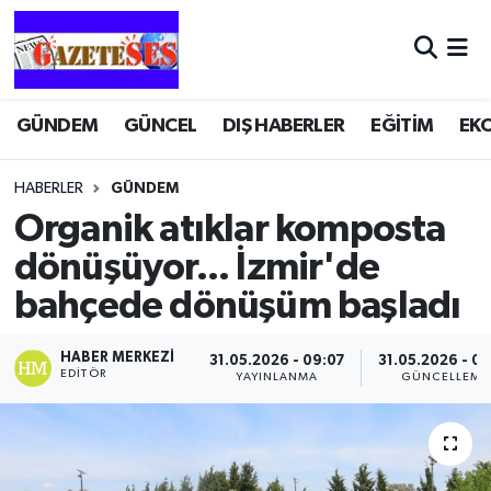
GÜNDEM
GÜNCEL
DIŞ HABERLER
EĞİTİM
EK
HABERLER
GÜNDEM
Organik atıklar komposta
dönüşüyor... İzmir'de
bahçede dönüşüm başladı
HABER MERKEZI
31.05.2026 - 09:07
31.05.2026 - 09
EDITÖR
YAYINLANMA
GÜNCELLEME