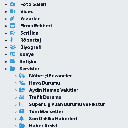
Foto Galeri
Video
Yazarlar
Firma Rehberi
Seri İlan
Röportaj
Biyografi
Künye
İletişim
Servisler
Nöbetçi Eczaneler
Hava Durumu
Aydin Namaz Vakitleri
Trafik Durumu
Süper Lig Puan Durumu ve Fikstür
Tüm Manşetler
Son Dakika Haberleri
Haber Arşivi