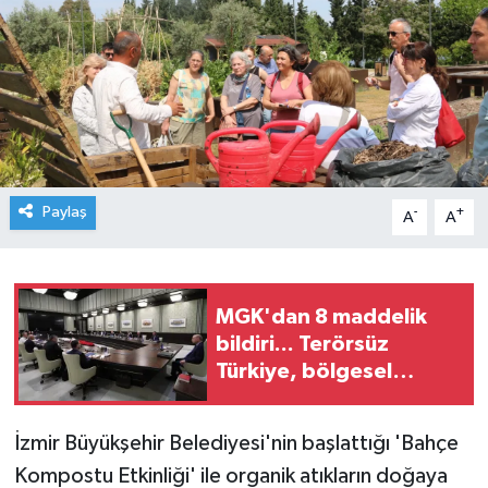
Paylaş
-
+
A
A
MGK'dan 8 maddelik
bildiri... Terörsüz
Türkiye, bölgesel
güvenlik ve Gazze
mesajı
İzmir Büyükşehir Belediyesi'nin başlattığı 'Bahçe
Kompostu Etkinliği' ile organik atıkların doğaya