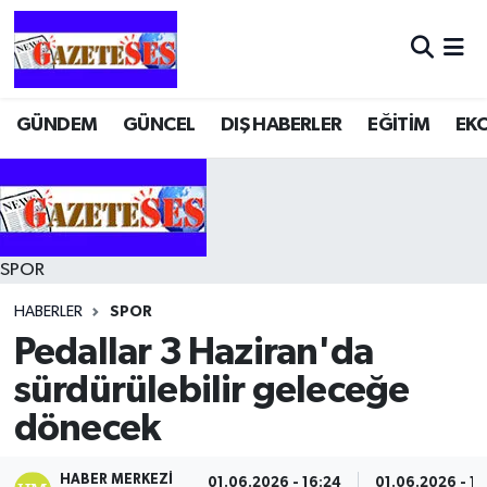
GÜNDEM
GÜNCEL
DIŞ HABERLER
EĞİTİM
EK
SPOR
HABERLER
SPOR
Pedallar 3 Haziran'da
sürdürülebilir geleceğe
dönecek
HABER MERKEZI
01.06.2026 - 16:24
01.06.2026 - 16