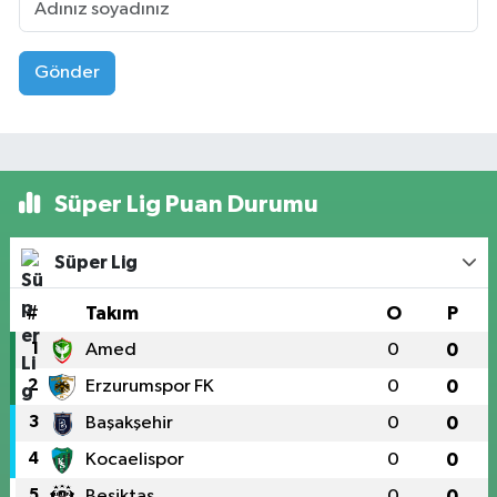
Gönder
Süper Lig Puan Durumu
Süper Lig
#
Takım
O
P
1
Amed
0
0
2
Erzurumspor FK
0
0
3
Başakşehir
0
0
4
Kocaelispor
0
0
5
Beşiktaş
0
0