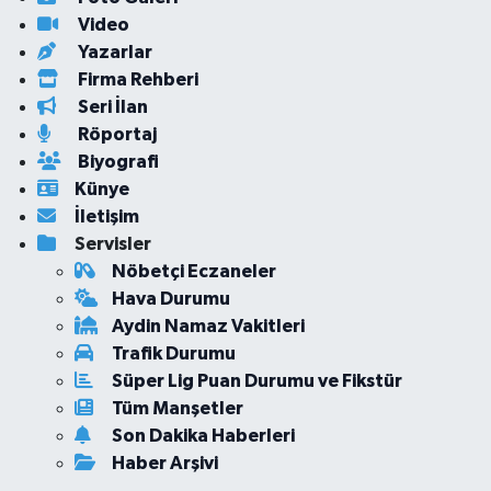
Video
Yazarlar
Firma Rehberi
Seri İlan
Röportaj
Biyografi
Künye
İletişim
Servisler
Nöbetçi Eczaneler
Hava Durumu
Aydin Namaz Vakitleri
Trafik Durumu
Süper Lig Puan Durumu ve Fikstür
Tüm Manşetler
Son Dakika Haberleri
Haber Arşivi