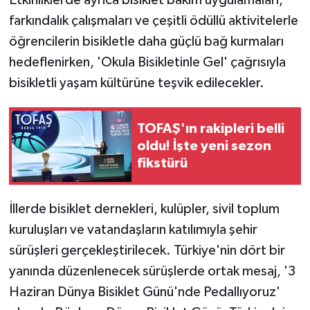
Etkinliklerde ayrıca bisiklet bakım uygulamaları,
farkındalık çalışmaları ve çeşitli ödüllü aktivitelerle
öğrencilerin bisikletle daha güçlü bağ kurmaları
hedeflenirken, 'Okula Bisikletinle Gel' çağrısıyla
bisikletli yaşam kültürüne teşvik edilecekler.
TOFAŞ'ın rakipleri belli
oldu! İşte yeni sezon
fikstürü
İllerde bisiklet dernekleri, kulüpler, sivil toplum
kuruluşları ve vatandaşların katılımıyla şehir
sürüşleri gerçekleştirilecek. Türkiye'nin dört bir
yanında düzenlenecek sürüşlerde ortak mesaj, '3
Haziran Dünya Bisiklet Günü'nde Pedallıyoruz'