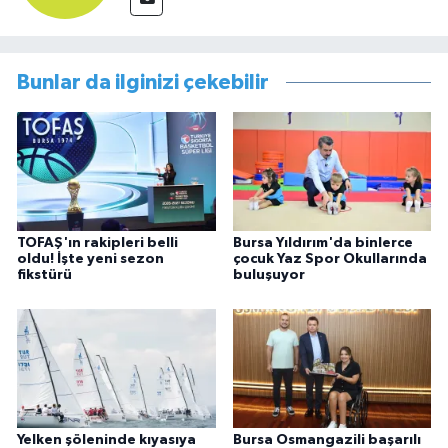
Bunlar da ilginizi çekebilir
TOFAŞ'ın rakipleri belli
Bursa Yıldırım'da binlerce
oldu! İşte yeni sezon
çocuk Yaz Spor Okullarında
fikstürü
buluşuyor
Yelken şöleninde kıyasıya
Bursa Osmangazili başarılı