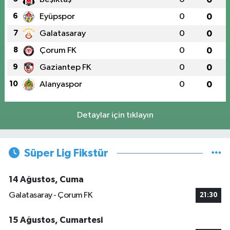
6
Eyüpspor
0
0
7
Galatasaray
0
0
8
Çorum FK
0
0
9
Gaziantep FK
0
0
10
Alanyaspor
0
0
Detaylar için tıklayın
Süper Lig Fikstür
14 Ağustos, Cuma
Galatasaray - Çorum FK
21:30
15 Ağustos, Cumartesi