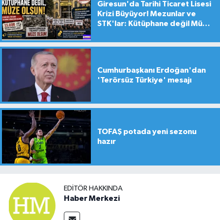
Giresun'da Tarihi Ticaret Lisesi
Krizi Büyüyor! Mezunlar ve
STK'lar: Kütüphane değil Müze
yapılsın!
Cumhurbaşkanı Erdoğan'dan
'Terörsüz Türkiye' mesajı
TOFAŞ potada yeni sezonu
hazır
EDITÖR HAKKINDA
Haber Merkezi