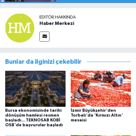
EDITÖR HAKKINDA
Haber Merkezi
Bunlar da ilginizi çekebilir
Bursa ekonomisinde tarihi
İzmir Büyükşehir'den
dönüşüm hamlesi resmen
Torbalı'da 'Kırmızı Altın'
başladı... TEKNOSAB KOBİ
mesaisi
OSB'de başvurular başladı