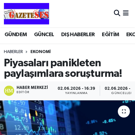
GÜNDEM
GÜNCEL
DIŞ HABERLER
EĞİTİM
EK
HABERLER
EKONOMİ
Piyasaları panikleten
paylaşımlara soruşturma!
HABER MERKEZI
02.06.2026 - 16:39
02.06.2026 - 1
EDITÖR
YAYINLANMA
GÜNCELLEM