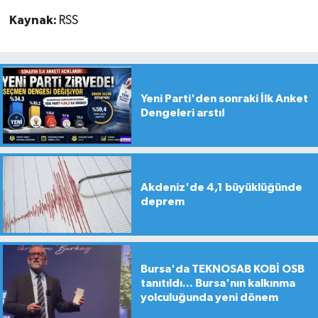
Kaynak:
RSS
Yeni Parti'den sonraki İlk Anket
Dengeleri arstı!
Akdeniz'de 4,1 büyüklüğünde
deprem
Bursa'da TEKNOSAB KOBİ OSB
tanıtıldı... Bursa'nın kalkınma
yolculuğunda yeni dönem