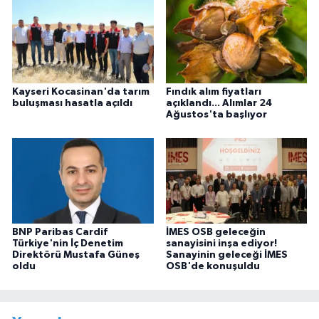
Kayseri Kocasinan'da tarım
Fındık alım fiyatları
buluşması hasatla açıldı
açıklandı... Alımlar 24
Ağustos'ta başlıyor
BNP Paribas Cardif
İMES OSB geleceğin
Türkiye'nin İç Denetim
sanayisini inşa ediyor!
Direktörü Mustafa Güneş
Sanayinin geleceği İMES
oldu
OSB'de konuşuldu