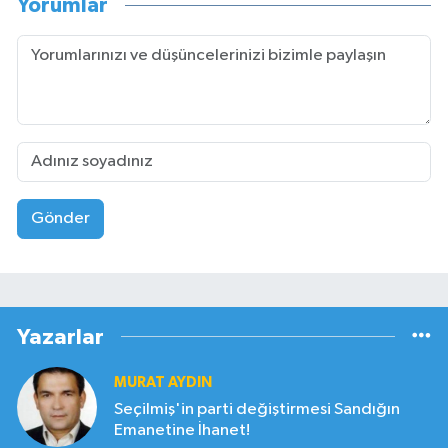
Yorumlar
Gönder
Yazarlar
MURAT AYDIN
Seçilmiş'in parti değiştirmesi Sandığın
Emanetine İhanet!