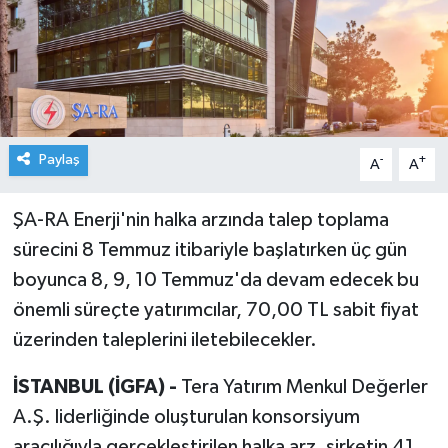
Paylaş
-
+
A
A
ŞA-RA Enerji'nin halka arzında talep toplama
sürecini 8 Temmuz itibariyle başlatırken üç gün
boyunca 8, 9, 10 Temmuz'da devam edecek bu
önemli süreçte yatırımcılar, 70,00 TL sabit fiyat
üzerinden taleplerini iletebilecekler.
İSTANBUL (İGFA) -
Tera Yatırım Menkul Değerler
A.Ş. liderliğinde oluşturulan konsorsiyum
aracılığıyla gerçekleştirilen halka arz, şirketin 41