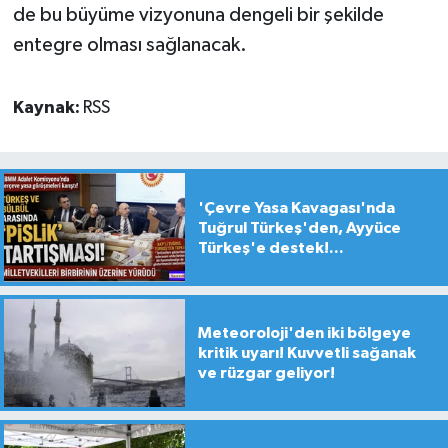
de bu büyüme vizyonuna dengeli bir şekilde
entegre olması sağlanacak.
Kaynak:
RSS
'Çevre Yasa Kavagası'nda
Tuğrul Türkeş'den, Ayyüce
Türkeş'e destek!...
Meteoroloji'den iki bölgeye
kritik uyarı! Kuvvetli sağanak
ve rüzgar geliyor!