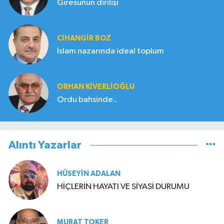
Giresunun dirilişi
CIHANGIR BOZ
İslam nazarında ideal toplum
ORHAN KIVERLIOĞLU
Ordu bahsinde..
Alıntı Yazarlar
HÜSEYIN ADALAN
HİÇLERİN HAYATI VE SİYASİ DURUMU
MURAT TOKER