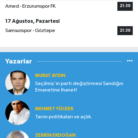
Amed - Erzurumspor FK
21:30
17 Ağustos, Pazartesi
Samsunspor - Göztepe
21:30
Yazarlar
MURAT AYDIN
Seçilmiş'in parti değiştirmesi Sandığın
Emanetine İhanet!
MEHMET YÜCEER
Tarım politikaları ve açlık.
ZERRIN ERDOĞAN