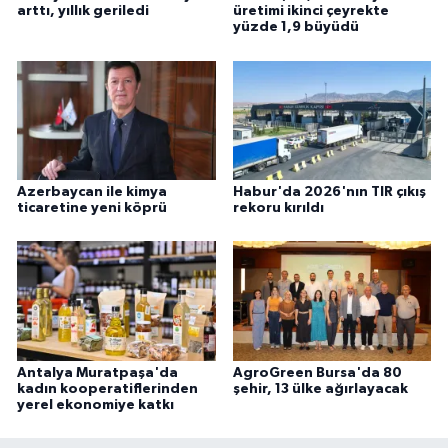
arttı, yıllık geriledi
üretimi ikinci çeyrekte
yüzde 1,9 büyüdü
Azerbaycan ile kimya
Habur'da 2026'nın TIR çıkış
ticaretine yeni köprü
rekoru kırıldı
Antalya Muratpaşa'da
AgroGreen Bursa'da 80
kadın kooperatiflerinden
şehir, 13 ülke ağırlayacak
yerel ekonomiye katkı