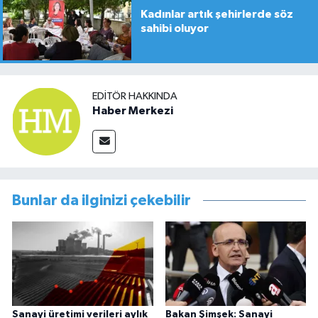
Kadınlar artık şehirlerde söz
sahibi oluyor
EDITÖR HAKKINDA
Haber Merkezi
Bunlar da ilginizi çekebilir
Sanayi üretimi verileri aylık
Bakan Şimşek: Sanayi