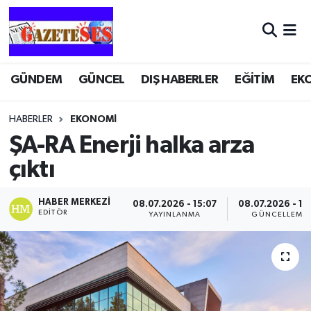
GÜNDEM
GÜNCEL
DIŞ HABERLER
EĞİTİM
EK
HABERLER
EKONOMİ
ŞA-RA Enerji halka arza
çıktı
HABER MERKEZI
08.07.2026 - 15:07
08.07.2026 - 15
EDITÖR
YAYINLANMA
GÜNCELLEME