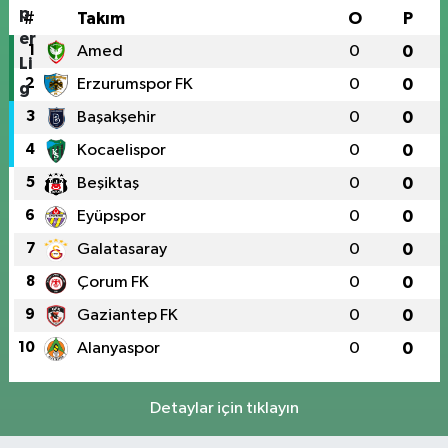
#
Takım
O
P
1
Amed
0
0
2
Erzurumspor FK
0
0
3
Başakşehir
0
0
4
Kocaelispor
0
0
5
Beşiktaş
0
0
6
Eyüpspor
0
0
7
Galatasaray
0
0
8
Çorum FK
0
0
9
Gaziantep FK
0
0
10
Alanyaspor
0
0
Detaylar için tıklayın