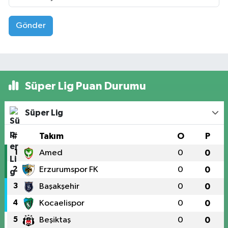
Gönder
Süper Lig Puan Durumu
Süper Lig
#
Takım
O
P
1
Amed
0
0
2
Erzurumspor FK
0
0
3
Başakşehir
0
0
4
Kocaelispor
0
0
5
Beşiktaş
0
0