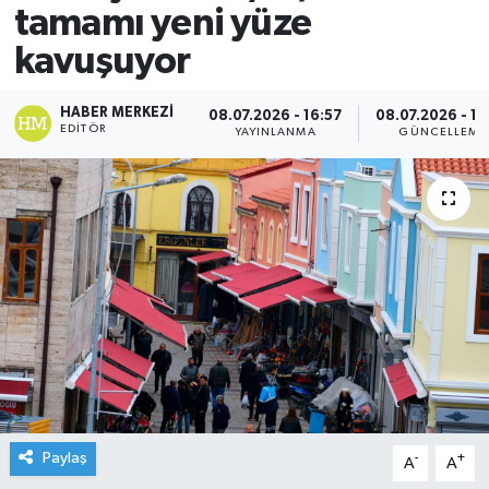
tamamı yeni yüze
kavuşuyor
HABER MERKEZI
08.07.2026 - 16:57
08.07.2026 - 17
EDITÖR
YAYINLANMA
GÜNCELLEME
Paylaş
-
+
A
A