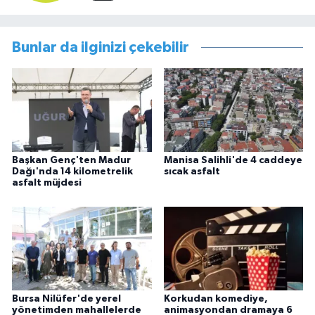
Bunlar da ilginizi çekebilir
Başkan Genç'ten Madur
Manisa Salihli'de 4 caddeye
Dağı'nda 14 kilometrelik
sıcak asfalt
asfalt müjdesi
Bursa Nilüfer'de yerel
Korkudan komediye,
yönetimden mahallelerde
animasyondan dramaya 6