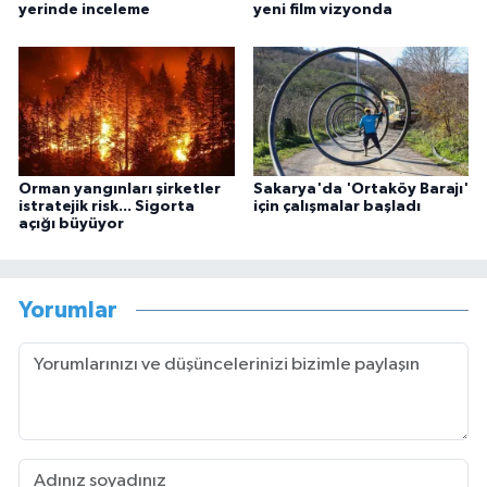
yerinde inceleme
yeni film vizyonda
Orman yangınları şirketler
Sakarya'da 'Ortaköy Barajı'
istratejik risk... Sigorta
için çalışmalar başladı
açığı büyüyor
Yorumlar