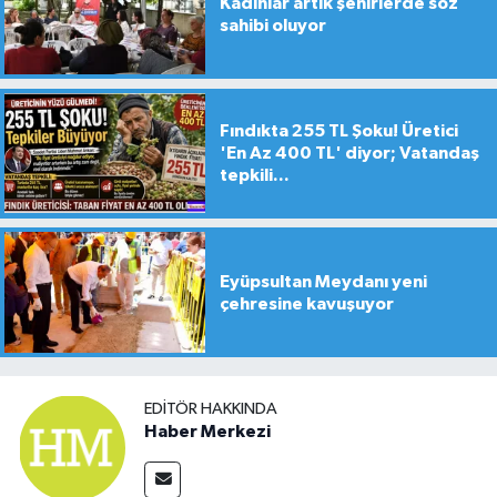
Kadınlar artık şehirlerde söz
sahibi oluyor
Fındıkta 255 TL Şoku! Üretici
'En Az 400 TL' diyor; Vatandaş
tepkili...
Eyüpsultan Meydanı yeni
çehresine kavuşuyor
EDITÖR HAKKINDA
Haber Merkezi