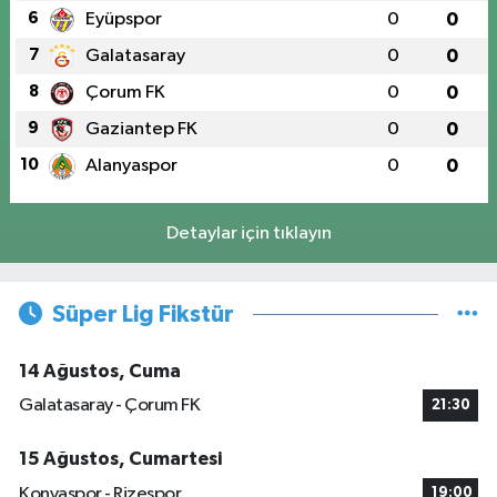
6
Eyüpspor
0
0
7
Galatasaray
0
0
8
Çorum FK
0
0
9
Gaziantep FK
0
0
10
Alanyaspor
0
0
Detaylar için tıklayın
Süper Lig Fikstür
14 Ağustos, Cuma
Galatasaray - Çorum FK
21:30
15 Ağustos, Cumartesi
Konyaspor - Rizespor
19:00