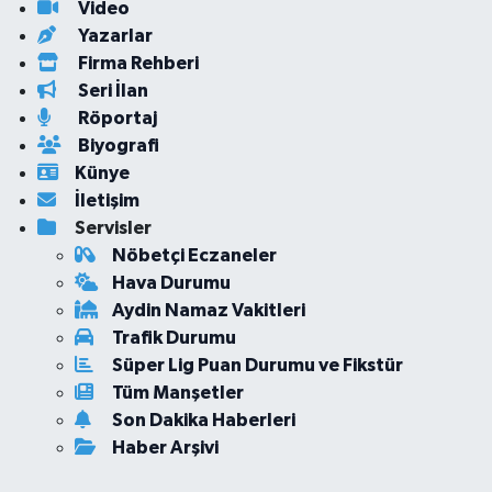
Video
Yazarlar
Firma Rehberi
Seri İlan
Röportaj
Biyografi
Künye
İletişim
Servisler
Nöbetçi Eczaneler
Hava Durumu
Aydin Namaz Vakitleri
Trafik Durumu
Süper Lig Puan Durumu ve Fikstür
Tüm Manşetler
Son Dakika Haberleri
Haber Arşivi