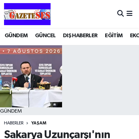
GÜNDEM
GÜNCEL
DIŞ HABERLER
EĞİTİM
EK
GÜNDEM
HABERLER
YAŞAM
Sakarya Uzunçarşı'nın