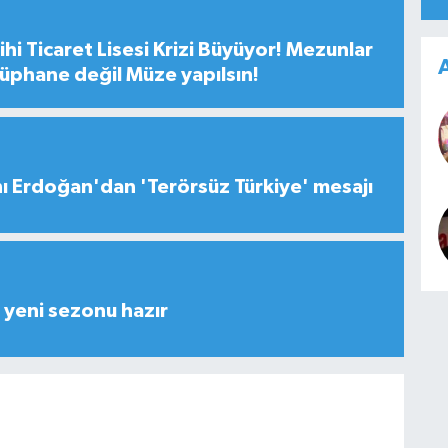
hi Ticaret Lisesi Krizi Büyüyor! Mezunlar
A
tüphane değil Müze yapılsın!
 Erdoğan'dan 'Terörsüz Türkiye' mesajı
yeni sezonu hazır