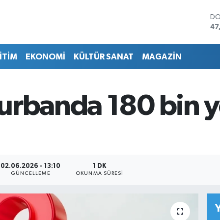
DO
47
EU
55
İTİM
EKONOMİ
KÜLTÜR SANAT
MAGAZİN
ST
64
GR
65
urbanda 180 bin yo
Bİ
13
BI
64
02.06.2026 - 13:10
1 DK
GÜNCELLEME
OKUNMA SÜRESI