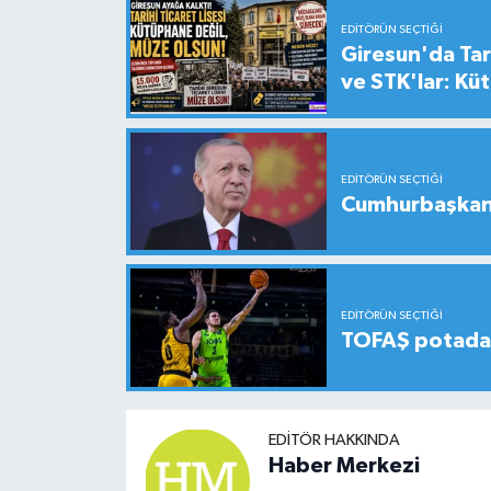
EDITÖRÜN SEÇTIĞI
Giresun'da Tari
ve STK'lar: Kü
EDITÖRÜN SEÇTIĞI
Cumhurbaşkanı
EDITÖRÜN SEÇTIĞI
TOFAŞ potada 
EDITÖR HAKKINDA
Haber Merkezi