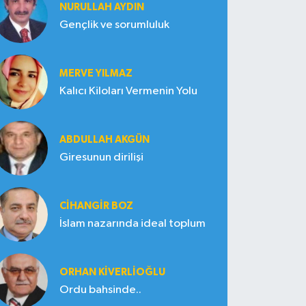
NURULLAH AYDIN
Gençlik ve sorumluluk
MERVE YILMAZ
Kalıcı Kiloları Vermenin Yolu
ABDULLAH AKGÜN
Giresunun dirilişi
CIHANGIR BOZ
İslam nazarında ideal toplum
ORHAN KIVERLIOĞLU
Ordu bahsinde..