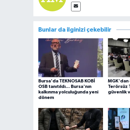
Bunlar da ilginizi çekebilir
Bursa'da TEKNOSAB KOBİ
MGK'dan 8
OSB tanıtıldı... Bursa'nın
Terörsüz 
kalkınma yolculuğunda yeni
güvenlik 
dönem