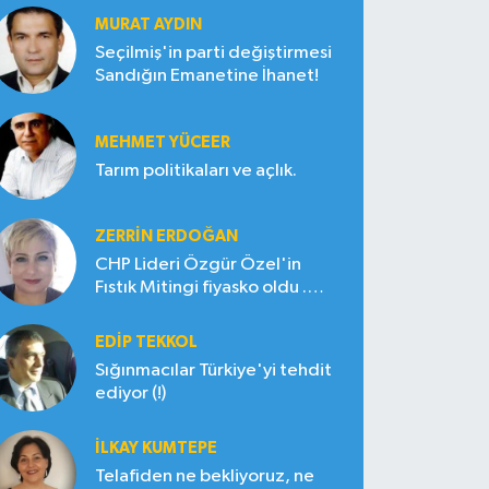
MURAT AYDIN
Seçilmiş'in parti değiştirmesi
Sandığın Emanetine İhanet!
MEHMET YÜCEER
Tarım politikaları ve açlık.
ZERRIN ERDOĞAN
CHP Lideri Özgür Özel'in
Fıstık Mitingi fiyasko oldu .
Çiftçi hayal kırıklığına uğradı
EDIP TEKKOL
Sığınmacılar Türkiye'yi tehdit
ediyor (!)
İLKAY KUMTEPE
Telafiden ne bekliyoruz, ne