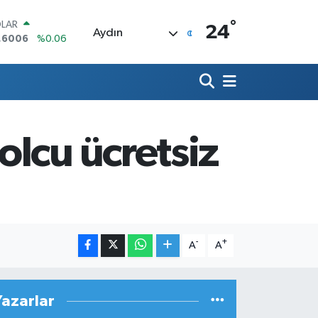
°
LAR
24
Aydın
,6006
%0.06
RO
,0250
%0.02
ERLİN
,2398
%0.2
AM ALTIN
00.87
%0.12
lcu ücretsiz
ST100
.799
%70
TCOIN
.643,95
%0.16
-
+
A
A
Yazarlar