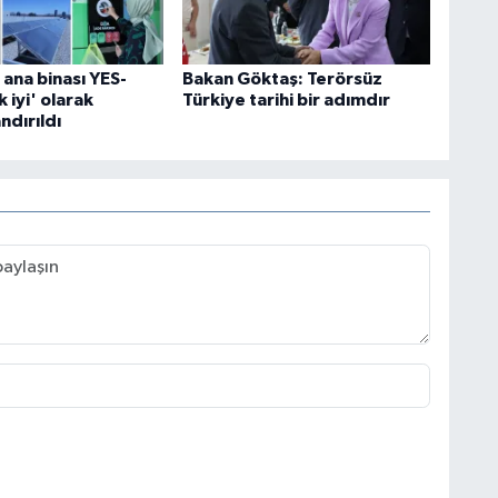
ana binası YES-
Bakan Göktaş: Terörsüz
 iyi' olarak
Türkiye tarihi bir adımdır
ndırıldı