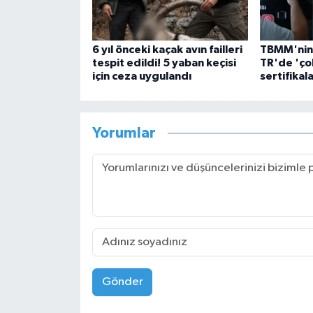
6 yıl önceki kaçak avın failleri
TBMM'nin 
tespit edildi! 5 yaban keçisi
TR'de 'çok
için ceza uygulandı
sertifikala
Yorumlar
Gönder