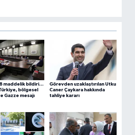
 maddelik bildiri...
Görevden uzaklaştırılan Utku
Türkiye, bölgesel
Caner Çaykara hakkında
ve Gazze mesajı
tahliye kararı