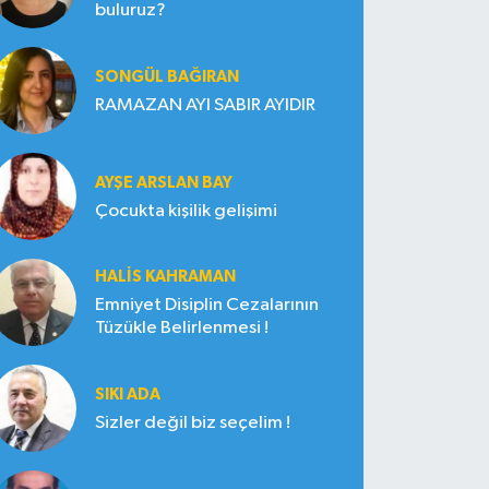
buluruz?
SONGÜL BAĞIRAN
RAMAZAN AYI SABIR AYIDIR
AYŞE ARSLAN BAY
Çocukta kişilik gelişimi
HALIS KAHRAMAN
Emniyet Disiplin Cezalarının
Tüzükle Belirlenmesi !
SIKI ADA
Sizler değil biz seçelim !