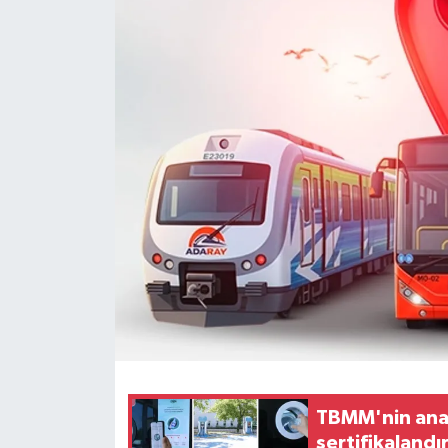
TBMM'nin ana 
sertifikalandır