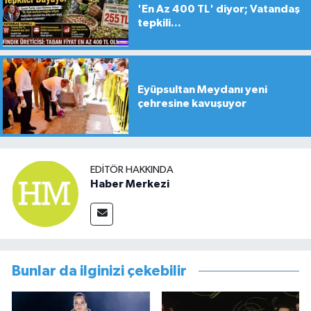
'En Az 400 TL' diyor; Vatandaş
tepkili...
Eyüpsultan Meydanı yeni
çehresine kavuşuyor
EDITÖR HAKKINDA
Haber Merkezi
Bunlar da ilginizi çekebilir