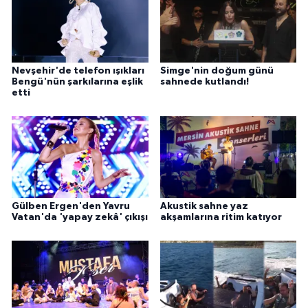
Nevşehir'de telefon ışıkları
Simge'nin doğum günü
Bengü'nün şarkılarına eşlik
sahnede kutlandı!
etti
Gülben Ergen'den Yavru
Akustik sahne yaz
Vatan'da 'yapay zekâ' çıkışı
akşamlarına ritim katıyor