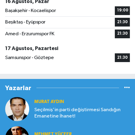
16 Ağustos, Pazar
Başakşehir - Kocaelispor
19:00
Beşiktaş - Eyüpspor
21:30
Amed - Erzurumspor FK
21:30
17 Ağustos, Pazartesi
Samsunspor - Göztepe
21:30
Yazarlar
MURAT AYDIN
Seçilmiş'in parti değiştirmesi Sandığın
Emanetine İhanet!
MEHMET YÜCEER