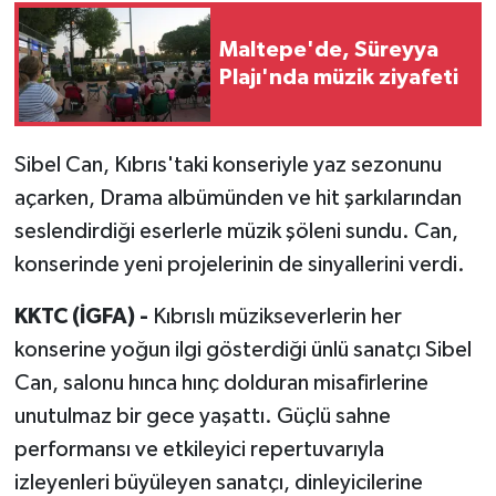
Maltepe'de, Süreyya
Plajı'nda müzik ziyafeti
Sibel Can, Kıbrıs'taki konseriyle yaz sezonunu
açarken, Drama albümünden ve hit şarkılarından
seslendirdiği eserlerle müzik şöleni sundu. Can,
konserinde yeni projelerinin de sinyallerini verdi.
KKTC (İGFA) -
Kıbrıslı müzikseverlerin her
konserine yoğun ilgi gösterdiği ünlü sanatçı Sibel
Can, salonu hınca hınç dolduran misafirlerine
unutulmaz bir gece yaşattı. Güçlü sahne
performansı ve etkileyici repertuvarıyla
izleyenleri büyüleyen sanatçı, dinleyicilerine