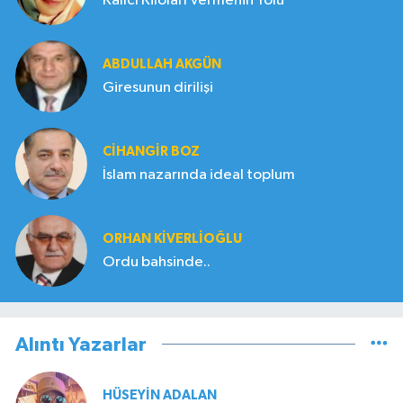
Kalıcı Kiloları Vermenin Yolu
ABDULLAH AKGÜN
Giresunun dirilişi
CIHANGIR BOZ
İslam nazarında ideal toplum
ORHAN KIVERLIOĞLU
Ordu bahsinde..
Alıntı Yazarlar
HÜSEYIN ADALAN