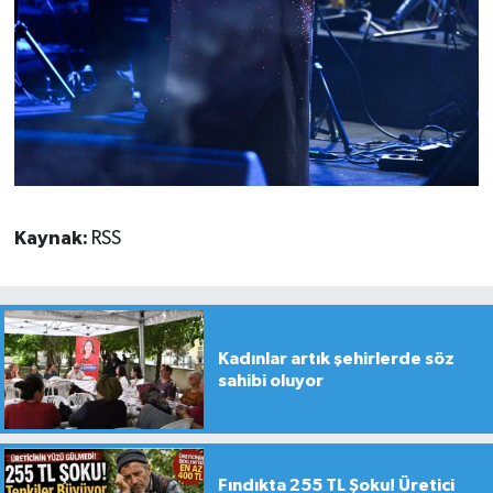
Kaynak:
RSS
Kadınlar artık şehirlerde söz
sahibi oluyor
Fındıkta 255 TL Şoku! Üretici