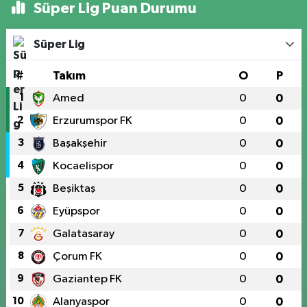
Süper Lig Puan Durumu
Süper Lig
#
Takım
O
P
1
Amed
0
0
2
Erzurumspor FK
0
0
3
Başakşehir
0
0
4
Kocaelispor
0
0
5
Beşiktaş
0
0
6
Eyüpspor
0
0
7
Galatasaray
0
0
8
Çorum FK
0
0
9
Gaziantep FK
0
0
10
Alanyaspor
0
0