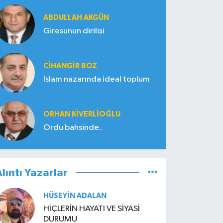
ABDULLAH AKGÜN
Giresunun dirilişi
CIHANGIR BOZ
İslam nazarında ideal toplum
ORHAN KIVERLIOĞLU
Ordu bahsinde..
lıntı Yazarlar
HÜSEYIN ADALAN
HİÇLERİN HAYATI VE SİYASİ
DURUMU