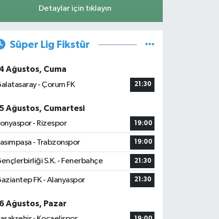
Detaylar için tıklayın
Süper Lig Fikstür
4 Ağustos, Cuma
alatasaray - Çorum FK
21:30
5 Ağustos, Cumartesi
onyaspor - Rizespor
19:00
asımpaşa - Trabzonspor
19:00
ençlerbirliği S.K. - Fenerbahçe
21:30
aziantep FK - Alanyaspor
21:30
6 Ağustos, Pazar
aşakşehir - Kocaelispor
19:00