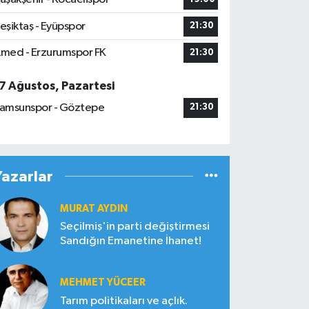
eşiktaş - Eyüpspor
21:30
med - Erzurumspor FK
21:30
7 Ağustos, Pazartesi
amsunspor - Göztepe
21:30
Yazarlar
MURAT AYDIN
Seçilmiş'in parti değiştirmesi
Sandığın Emanetine İhanet!
MEHMET YÜCEER
Tarım politikaları ve açlık.