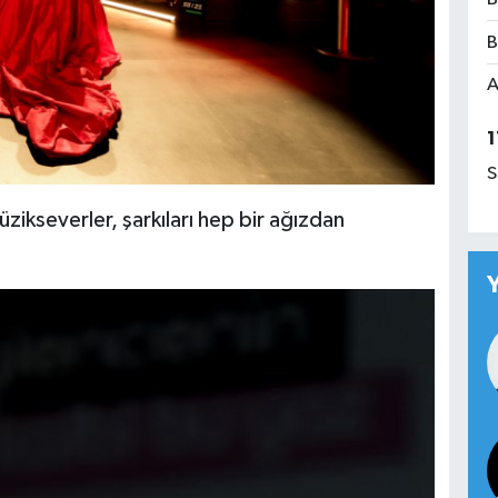
B
A
1
S
ikseverler, şarkıları hep bir ağızdan