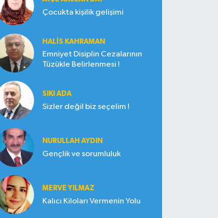
Çocukta kişilik gelişimi
HALIS KAHRAMAN
Emniyet Disiplin Cezalarının
Tüzükle Belirlenmesi !
SIKI ADA
Sizler değil biz seçelim !
NURULLAH AYDIN
Gençlik ve sorumluluk
MERVE YILMAZ
Kalıcı Kiloları Vermenin Yolu