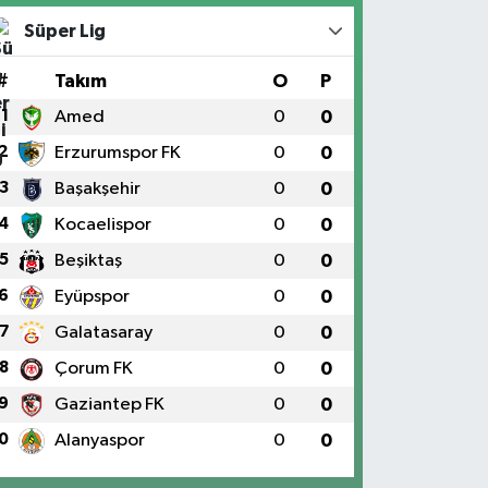
Süper Lig
#
Takım
O
P
1
Amed
0
0
2
Erzurumspor FK
0
0
3
Başakşehir
0
0
4
Kocaelispor
0
0
5
Beşiktaş
0
0
6
Eyüpspor
0
0
7
Galatasaray
0
0
8
Çorum FK
0
0
9
Gaziantep FK
0
0
0
Alanyaspor
0
0