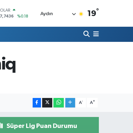
°
OLAR
19
Aydın
7,7436
%0.18
URO
5,2510
%0.32
TERLİN
4,4811
%0.38
RAM ALTIN
660.55
%0.03
iq
İST100
3.779
%-14
ITCOIN
4.959,79
%1.11
-
+
A
A
Süper Lig Puan Durumu