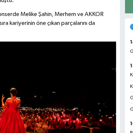
luştu.
 konserde Melike Şahin, Merhem ve AKKOR
sıra kariyerinin öne çıkan parçalarını da
1
G
1
K
K
G
G
1
B