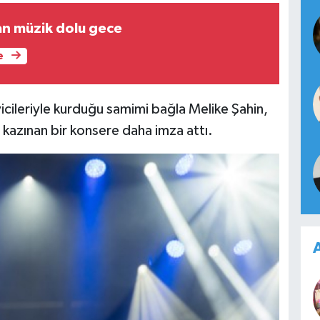
n müzik dolu gece
e
icileriyle kurduğu samimi bağla Melike Şahin,
kazınan bir konsere daha imza attı.
A