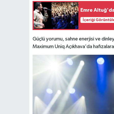
Emre Altuğ'da
İçeriği Görüntül
Güçlü yorumu, sahne enerjisi ve dinley
Maximum Uniq Açıkhava'da hafızalara 