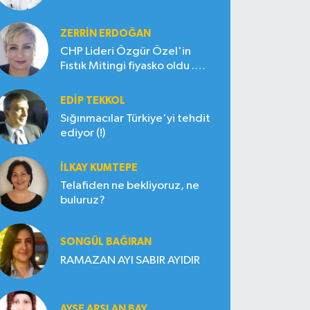
ZERRIN ERDOĞAN
CHP Lideri Özgür Özel'in
Fıstık Mitingi fiyasko oldu .
Çiftçi hayal kırıklığına uğradı
EDIP TEKKOL
Sığınmacılar Türkiye'yi tehdit
ediyor (!)
İLKAY KUMTEPE
Telafiden ne bekliyoruz, ne
buluruz?
SONGÜL BAĞIRAN
RAMAZAN AYI SABIR AYIDIR
AYŞE ARSLAN BAY