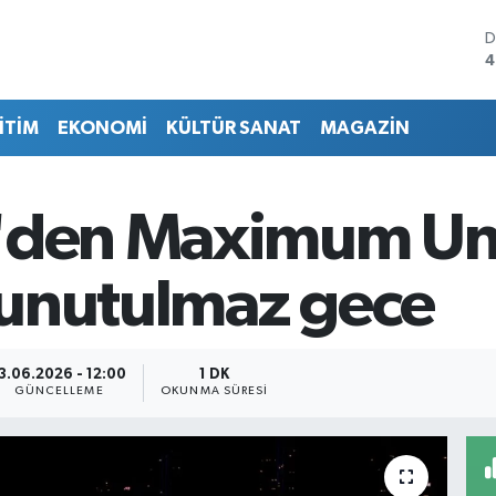
D
4
E
5
İTİM
EKONOMİ
KÜLTÜR SANAT
MAGAZİN
S
6
G
6
n'den Maximum Un
B
1
B
 unutulmaz gece
6
3.06.2026 - 12:00
1 DK
GÜNCELLEME
OKUNMA SÜRESI