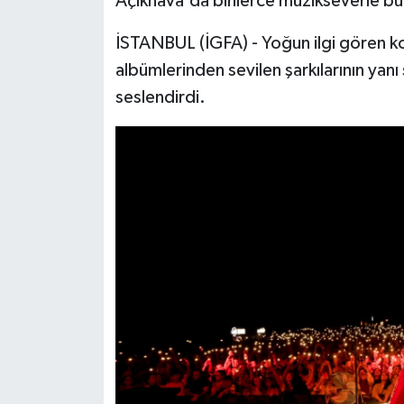
Açıkhava'da binlerce müzikseverle bu
İSTANBUL (İGFA) - Yoğun ilgi gören
albümlerinden sevilen şarkılarının yanı 
seslendirdi.