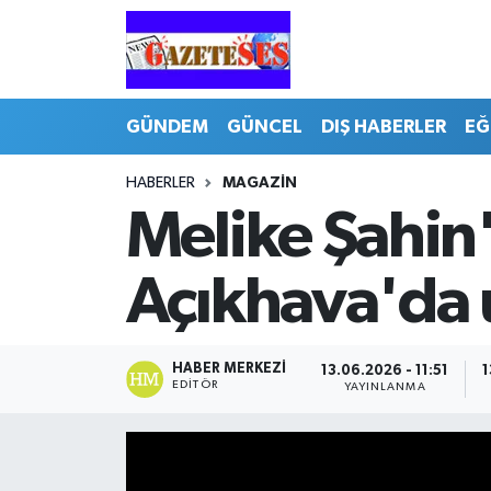
GÜNDEM
GÜNCEL
DIŞ HABERLER
EĞ
HABERLER
MAGAZİN
Melike Şahi
Açıkhava'da
HABER MERKEZI
13.06.2026 - 11:51
1
EDITÖR
YAYINLANMA