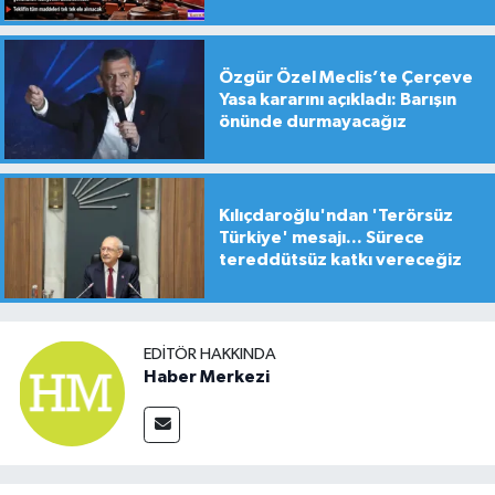
Bütünleşme Teklifi gündemde
Özgür Özel Meclis’te Çerçeve
Yasa kararını açıkladı: Barışın
önünde durmayacağız
Kılıçdaroğlu'ndan 'Terörsüz
Türkiye' mesajı... Sürece
tereddütsüz katkı vereceğiz
EDITÖR HAKKINDA
Haber Merkezi