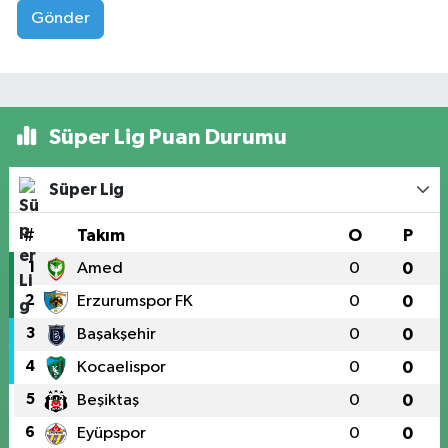
Gönder
Süper Lig Puan Durumu
Süper Lig
#
Takım
O
P
1
Amed
0
0
2
Erzurumspor FK
0
0
3
Başakşehir
0
0
4
Kocaelispor
0
0
5
Beşiktaş
0
0
6
Eyüpspor
0
0