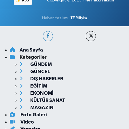
RSS
Copyright © 2023. Her hakkı saklıdır.
Haber Yazılımı:
TE Bilişim
Ana Sayfa
Kategoriler
GÜNDEM
GÜNCEL
DIŞ HABERLER
EĞİTİM
EKONOMİ
KÜLTÜR SANAT
MAGAZİN
Foto Galeri
Video