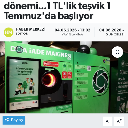
dönemi...1 TL'lik teşvik 1
Temmuz'da başlıyor
HABER MERKEZI
04.06.2026 - 13:02
04.06.2026 - 1
EDITÖR
YAYINLANMA
GÜNCELLEM
Paylaş
-
+
A
A