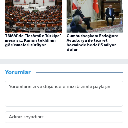
TBMM'de 'Terörsüz Türkiye'
Cumhurbaşkanı Erdoğan:
mesaisi... Kanun teklifinin
Avusturya ile ticaret
görüşmeleri sürüyor
hacminde hedef 5 milyar
dolar
Yorumlar