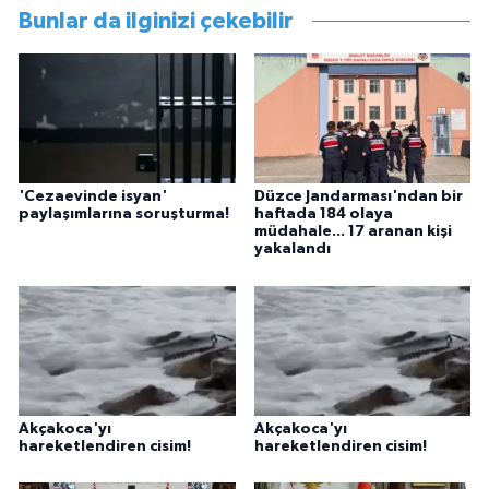
Bunlar da ilginizi çekebilir
'Cezaevinde isyan'
Düzce Jandarması'ndan bir
paylaşımlarına soruşturma!
haftada 184 olaya
müdahale... 17 aranan kişi
yakalandı
Akçakoca'yı
Akçakoca'yı
hareketlendiren cisim!
hareketlendiren cisim!