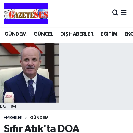
GÜNDEM
GÜNCEL
DIŞ HABERLER
EĞİTİM
EK
EĞİTİM
HABERLER
GÜNDEM
Sıfır Atık'ta DOA