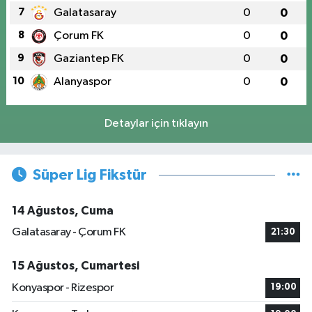
7
Galatasaray
0
0
8
Çorum FK
0
0
9
Gaziantep FK
0
0
10
Alanyaspor
0
0
Detaylar için tıklayın
Süper Lig Fikstür
14 Ağustos, Cuma
Galatasaray - Çorum FK
21:30
15 Ağustos, Cumartesi
Konyaspor - Rizespor
19:00