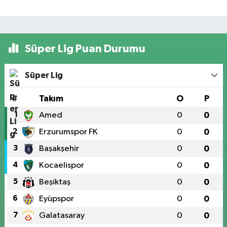
Süper Lig Puan Durumu
Süper Lig
#
Takım
O
P
1
Amed
0
0
2
Erzurumspor FK
0
0
3
Başakşehir
0
0
4
Kocaelispor
0
0
5
Beşiktaş
0
0
6
Eyüpspor
0
0
7
Galatasaray
0
0