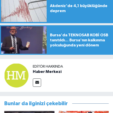
Akdeniz'de 4,1 büyüklüğünde
deprem
Bursa'da TEKNOSAB KOBİ OSB
tanıtıldı... Bursa'nın kalkınma
yolculuğunda yeni dönem
EDITÖR HAKKINDA
Haber Merkezi
Bunlar da ilginizi çekebilir