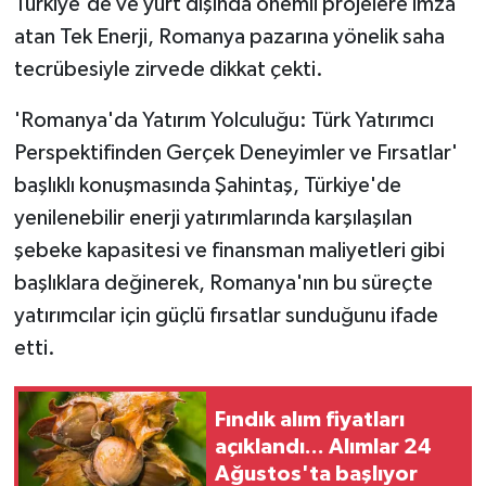
Türkiye'de ve yurt dışında önemli projelere imza
atan Tek Enerji, Romanya pazarına yönelik saha
tecrübesiyle zirvede dikkat çekti.
'Romanya'da Yatırım Yolculuğu: Türk Yatırımcı
Perspektifinden Gerçek Deneyimler ve Fırsatlar'
başlıklı konuşmasında Şahintaş, Türkiye'de
yenilenebilir enerji yatırımlarında karşılaşılan
şebeke kapasitesi ve finansman maliyetleri gibi
başlıklara değinerek, Romanya'nın bu süreçte
yatırımcılar için güçlü fırsatlar sunduğunu ifade
etti.
Fındık alım fiyatları
açıklandı... Alımlar 24
Ağustos'ta başlıyor