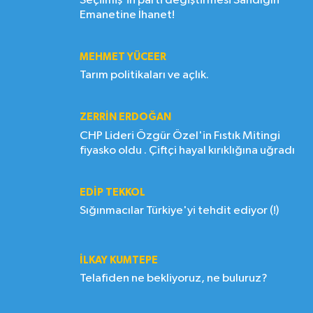
Seçilmiş'in parti değiştirmesi Sandığın
Emanetine İhanet!
MEHMET YÜCEER
Tarım politikaları ve açlık.
ZERRIN ERDOĞAN
CHP Lideri Özgür Özel'in Fıstık Mitingi
fiyasko oldu . Çiftçi hayal kırıklığına uğradı
EDIP TEKKOL
Sığınmacılar Türkiye'yi tehdit ediyor (!)
İLKAY KUMTEPE
Telafiden ne bekliyoruz, ne buluruz?