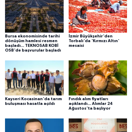
Bursa ekonomisinde tarihi
İzmir Büyükşehir'den
dönüşüm hamlesi resmen
Torbalı'da 'Kırmızı Altın'
başladı... TEKNOSAB KOBİ
mesaisi
OSB'de başvurular başladı
Kayseri Kocasinan'da tarım
Fındık alım fiyatları
buluşması hasatla açıldı
açıklandı... Alımlar 24
Ağustos'ta başlıyor