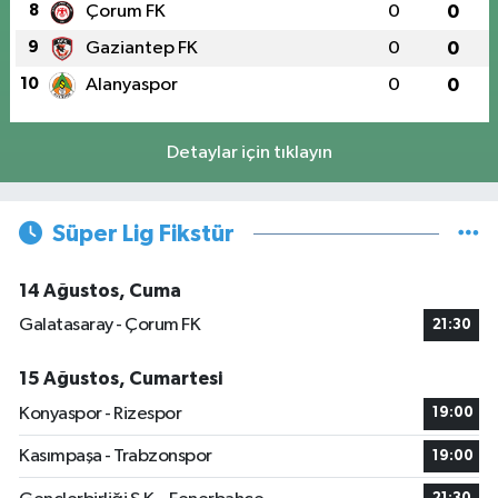
8
Çorum FK
0
0
9
Gaziantep FK
0
0
10
Alanyaspor
0
0
Detaylar için tıklayın
Süper Lig Fikstür
14 Ağustos, Cuma
Galatasaray - Çorum FK
21:30
15 Ağustos, Cumartesi
Konyaspor - Rizespor
19:00
Kasımpaşa - Trabzonspor
19:00