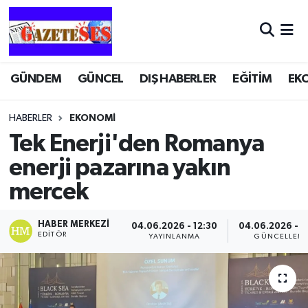
GÜNDEM
GÜNCEL
DIŞ HABERLER
EĞİTİM
EK
HABERLER
EKONOMİ
Tek Enerji'den Romanya
enerji pazarına yakın
mercek
HABER MERKEZI
04.06.2026 - 12:30
04.06.2026 - 1
EDITÖR
YAYINLANMA
GÜNCELLEM