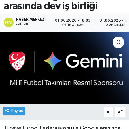
arasında dev iş birliği
HABER MERKEZI
01.06.2026 - 18:03
01.06.2026 - 18
EDITÖR
YAYINLANMA
GÜNCELLEME
Paylaş
-
+
A
A
Türkiye Futbol Federasyonu ile Google arasında