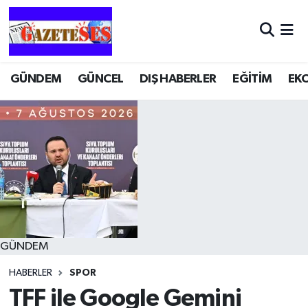
GÜNDEM
GÜNCEL
DIŞ HABERLER
EĞİTİM
EK
GÜNDEM
HABERLER
SPOR
TFF ile Google Gemini