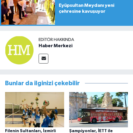
Eyüpsultan Meydanı yeni
çehresine kavuşuyor
EDITÖR HAKKINDA
Haber Merkezi
Bunlar da ilginizi çekebilir
Filenin Sultanları, İzmirli
Şampiyonlar, İETT ile