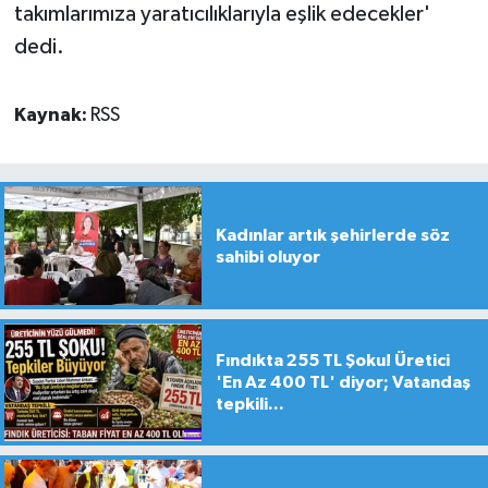
takımlarımıza yaratıcılıklarıyla eşlik edecekler'
dedi.
Kaynak:
RSS
Kadınlar artık şehirlerde söz
sahibi oluyor
Fındıkta 255 TL Şoku! Üretici
'En Az 400 TL' diyor; Vatandaş
tepkili...