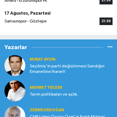
Amed - Erzurumspor FK
21:30
17 Ağustos, Pazartesi
Samsunspor - Göztepe
21:30
Yazarlar
MURAT AYDIN
Seçilmiş'in parti değiştirmesi Sandığın
Emanetine İhanet!
MEHMET YÜCEER
Tarım politikaları ve açlık.
ZERRIN ERDOĞAN
CHP Lideri Özgür Özel'in Fıstık Mitingi