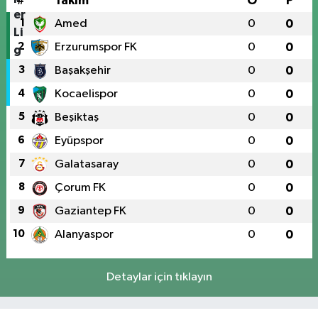
#
Takım
O
P
1
Amed
0
0
2
Erzurumspor FK
0
0
3
Başakşehir
0
0
4
Kocaelispor
0
0
5
Beşiktaş
0
0
6
Eyüpspor
0
0
7
Galatasaray
0
0
8
Çorum FK
0
0
9
Gaziantep FK
0
0
10
Alanyaspor
0
0
Detaylar için tıklayın