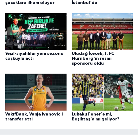
çocuklara ilham oluyor
İstanbul'da
Yeşil-siyahlılar yeni sezonu
Uludağ İçecek, 1. FC
coşkuyla açtı
Nürnberg'in resmi
sponsoru oldu
VakıfBank, Vanja Ivanovic'i
Lukaku Fener'e mi,
transfer etti
Beşiktaş'a mı geliyor?