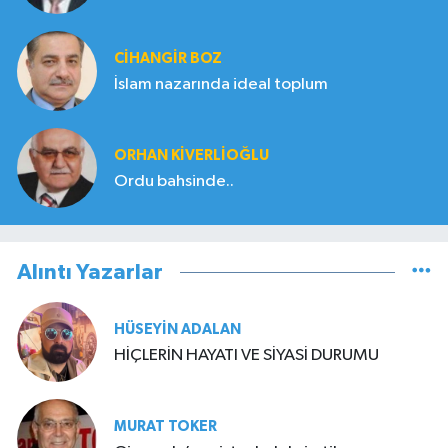
CIHANGIR BOZ
İslam nazarında ideal toplum
ORHAN KIVERLIOĞLU
Ordu bahsinde..
Alıntı Yazarlar
HÜSEYIN ADALAN
HİÇLERİN HAYATI VE SİYASİ DURUMU
MURAT TOKER