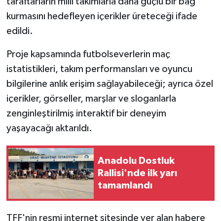
taraftarların millî takımlarla daha güçlü bir bağ
kurmasını hedefleyen içerikler üreteceği ifade
edildi.
Proje kapsamında futbolseverlerin maç
istatistikleri, takım performansları ve oyuncu
bilgilerine anlık erişim sağlayabileceği; ayrıca özel
içerikler, görseller, marşlar ve sloganlarla
zenginleştirilmiş interaktif bir deneyim
yaşayacağı aktarıldı.
Anadolu Dostluk
Rallisi'nde ilk yarı
tamamlandı
TFF'nin resmi internet sitesinde yer alan habere