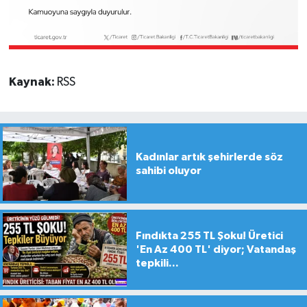
Kaynak:
RSS
Kadınlar artık şehirlerde söz
sahibi oluyor
Fındıkta 255 TL Şoku! Üretici
'En Az 400 TL' diyor; Vatandaş
tepkili...