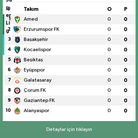
#
Takım
O
P
1
Amed
0
0
2
Erzurumspor FK
0
0
3
Başakşehir
0
0
4
Kocaelispor
0
0
5
Beşiktaş
0
0
6
Eyüpspor
0
0
7
Galatasaray
0
0
8
Çorum FK
0
0
9
Gaziantep FK
0
0
10
Alanyaspor
0
0
Detaylar için tıklayın