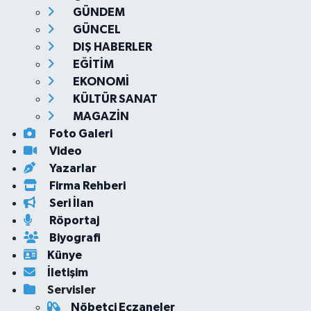
GÜNDEM
GÜNCEL
DIŞ HABERLER
EĞİTİM
EKONOMİ
KÜLTÜR SANAT
MAGAZİN
Foto Galeri
Video
Yazarlar
Firma Rehberi
Seri İlan
Röportaj
Biyografi
Künye
İletişim
Servisler
Nöbetçi Eczaneler