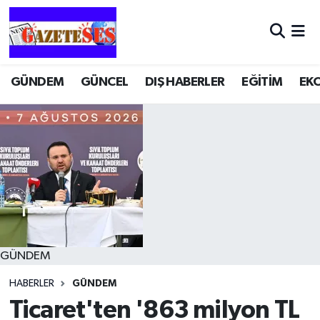
GÜNDEM
GÜNCEL
DIŞ HABERLER
EĞİTİM
EK
GÜNDEM
HABERLER
GÜNDEM
Ticaret'ten '863 milyon TL