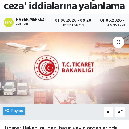
ceza' iddialarına yalanlama
HABER MERKEZI
01.06.2026 - 09:20
01.06.2026 - 0
EDITÖR
YAYINLANMA
GÜNCELLEM
Paylaş
-
+
A
A
Ticaret Bakanlığı, bazı basın yayın organlarında