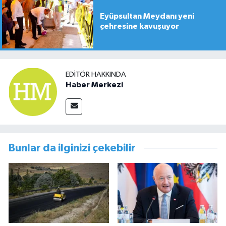
Eyüpsultan Meydanı yeni
çehresine kavuşuyor
EDITÖR HAKKINDA
Haber Merkezi
Bunlar da ilginizi çekebilir