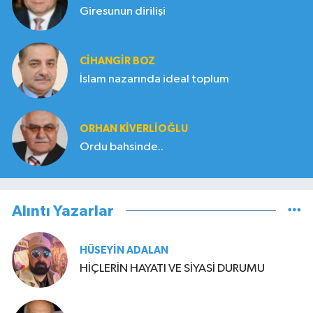
Giresunun dirilişi
CIHANGIR BOZ
İslam nazarında ideal toplum
ORHAN KIVERLIOĞLU
Ordu bahsinde..
Alıntı Yazarlar
HÜSEYIN ADALAN
HİÇLERİN HAYATI VE SİYASİ DURUMU