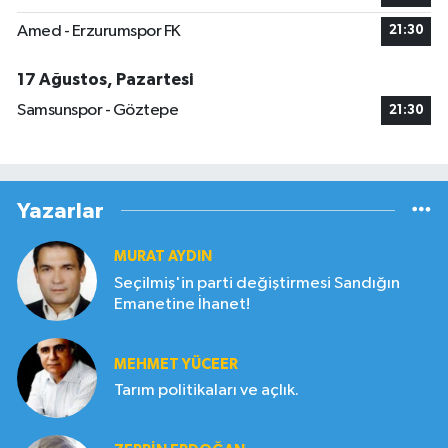
Amed - Erzurumspor FK
21:30
17 Ağustos, Pazartesi
Samsunspor - Göztepe
21:30
Yazarlar
MURAT AYDIN
Seçilmiş'in parti değiştirmesi Sandığın
Emanetine İhanet!
MEHMET YÜCEER
Tarım politikaları ve açlık.