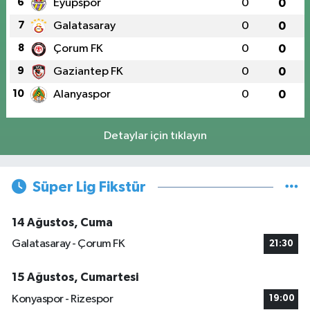
6
Eyüpspor
0
0
7
Galatasaray
0
0
8
Çorum FK
0
0
9
Gaziantep FK
0
0
10
Alanyaspor
0
0
Detaylar için tıklayın
Süper Lig Fikstür
14 Ağustos, Cuma
Galatasaray - Çorum FK
21:30
15 Ağustos, Cumartesi
Konyaspor - Rizespor
19:00