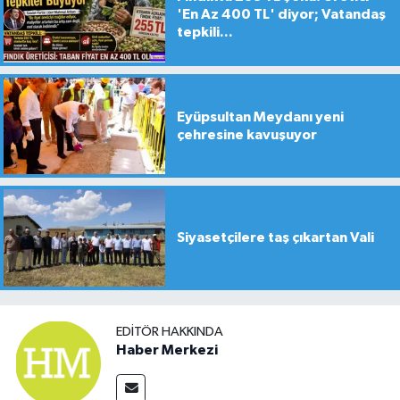
'En Az 400 TL' diyor; Vatandaş
tepkili...
Eyüpsultan Meydanı yeni
çehresine kavuşuyor
Siyasetçilere taş çıkartan Vali
EDITÖR HAKKINDA
Haber Merkezi