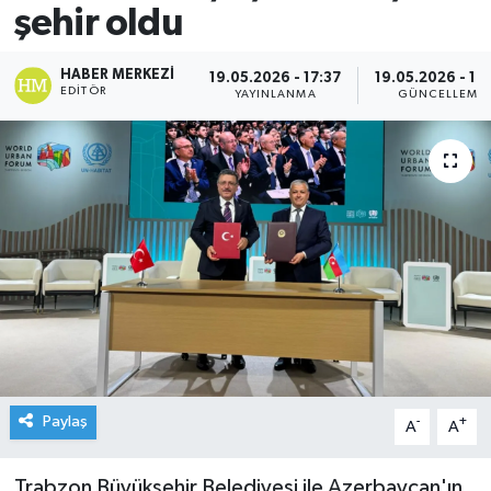
şehir oldu
HABER MERKEZI
19.05.2026 - 17:37
19.05.2026 - 17
EDITÖR
YAYINLANMA
GÜNCELLEME
Paylaş
-
+
A
A
Trabzon Büyükşehir Belediyesi ile Azerbaycan'ın