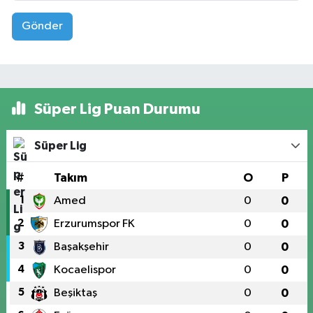
Gönder
Süper Lig Puan Durumu
Süper Lig
#
Takım
O
P
1
Amed
0
0
2
Erzurumspor FK
0
0
3
Başakşehir
0
0
4
Kocaelispor
0
0
5
Beşiktaş
0
0