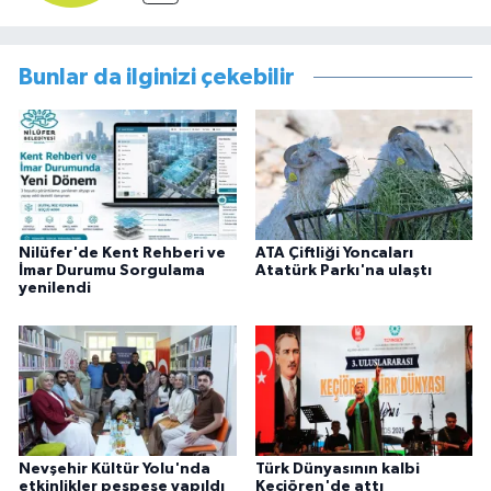
Bunlar da ilginizi çekebilir
Nilüfer'de Kent Rehberi ve
ATA Çiftliği Yoncaları
İmar Durumu Sorgulama
Atatürk Parkı'na ulaştı
yenilendi
Nevşehir Kültür Yolu'nda
Türk Dünyasının kalbi
etkinlikler peşpeşe yapıldı
Keçiören'de attı