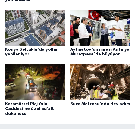
Konya Selçuklu'da yollar
Aytmatov'un mirası Antalya
yenileniyor
Muratpaşa'da büyüyor
Karamürsel Plaj Yolu
Buca Metrosu'nda dev adım
Caddesi'ne özel asfalt
dokunuşu