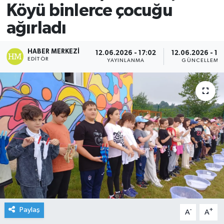
Köyü binlerce çocuğu
ağırladı
HABER MERKEZI
12.06.2026 - 17:02
12.06.2026 - 17
EDITÖR
YAYINLANMA
GÜNCELLEME
Paylaş
-
+
A
A