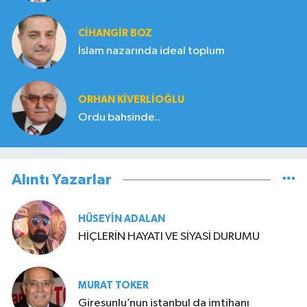
CIHANGIR BOZ
İslam nazarında ideal toplum
ORHAN KIVERLIOĞLU
Ordu bahsinde..
Alıntı Yazarlar
HÜSEYIN ADALAN
HİÇLERİN HAYATI VE SİYASİ DURUMU
MURAT TOKER
Giresunlu’nun istanbul da imtihanı