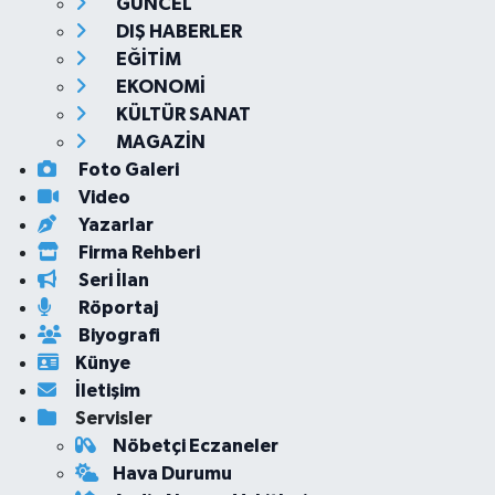
GÜNCEL
DIŞ HABERLER
EĞİTİM
EKONOMİ
KÜLTÜR SANAT
MAGAZİN
Foto Galeri
Video
Yazarlar
Firma Rehberi
Seri İlan
Röportaj
Biyografi
Künye
İletişim
Servisler
Nöbetçi Eczaneler
Hava Durumu