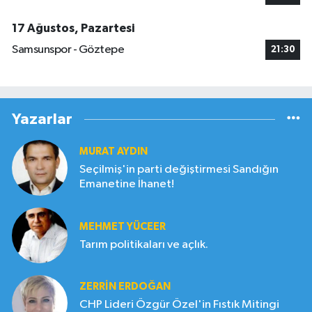
17 Ağustos, Pazartesi
Samsunspor - Göztepe
21:30
Yazarlar
MURAT AYDIN
Seçilmiş'in parti değiştirmesi Sandığın
Emanetine İhanet!
MEHMET YÜCEER
Tarım politikaları ve açlık.
ZERRIN ERDOĞAN
CHP Lideri Özgür Özel'in Fıstık Mitingi