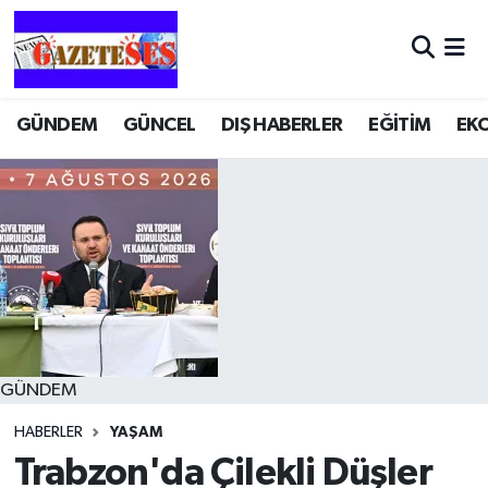
GÜNDEM
GÜNCEL
DIŞ HABERLER
EĞİTİM
EK
GÜNDEM
HABERLER
YAŞAM
Trabzon'da Çilekli Düşler