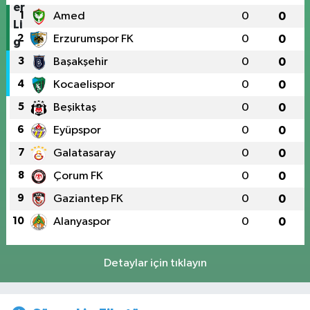
1
Amed
0
0
2
Erzurumspor FK
0
0
3
Başakşehir
0
0
4
Kocaelispor
0
0
5
Beşiktaş
0
0
6
Eyüpspor
0
0
7
Galatasaray
0
0
8
Çorum FK
0
0
9
Gaziantep FK
0
0
10
Alanyaspor
0
0
Detaylar için tıklayın