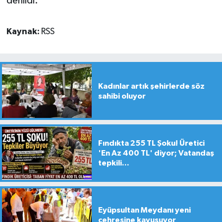
denildi.
Kaynak:
RSS
Kadınlar artık şehirlerde söz
sahibi oluyor
Fındıkta 255 TL Şoku! Üretici
'En Az 400 TL' diyor; Vatandaş
tepkili...
Eyüpsultan Meydanı yeni
çehresine kavuşuyor