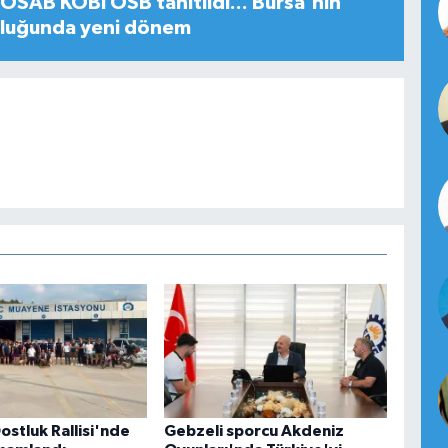
SAB KOBİ OSB tanıtıldı... Bursa'nın
uluğunda yeni dönem
ostluk Rallisi'nde
Gebzeli sporcu Akdeniz