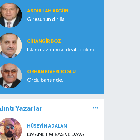
ABDULLAH AKGÜN
Giresunun dirilişi
CIHANGIR BOZ
İslam nazarında ideal toplum
ORHAN KIVERLIOĞLU
Ordu bahsinde..
lıntı Yazarlar
HÜSEYIN ADALAN
EMANET MİRAS VE DAVA