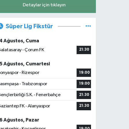
Detaylar için tıklayın
Süper Lig Fikstür
4 Ağustos, Cuma
alatasaray - Çorum FK
21:30
5 Ağustos, Cumartesi
onyaspor - Rizespor
19:00
asımpaşa - Trabzonspor
19:00
ençlerbirliği S.K. - Fenerbahçe
21:30
aziantep FK - Alanyaspor
21:30
6 Ağustos, Pazar
aşakşehir - Kocaelispor
19:00