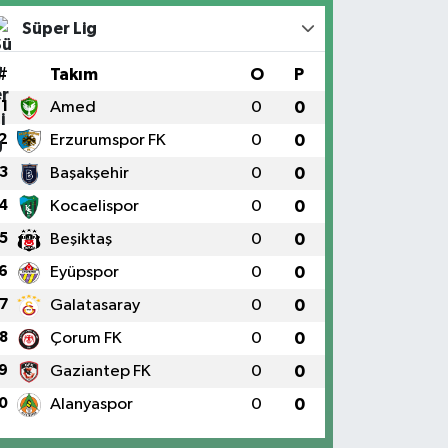
Süper Lig
#
Takım
O
P
1
Amed
0
0
2
Erzurumspor FK
0
0
3
Başakşehir
0
0
4
Kocaelispor
0
0
5
Beşiktaş
0
0
6
Eyüpspor
0
0
7
Galatasaray
0
0
8
Çorum FK
0
0
9
Gaziantep FK
0
0
0
Alanyaspor
0
0