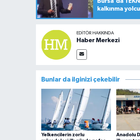
Bursa'da TEKNO
kalkınma yolc
EDITÖR HAKKINDA
Haber Merkezi
Bunlar da ilginizi çekebilir
Yelkencilerin zorlu
Anadolu D