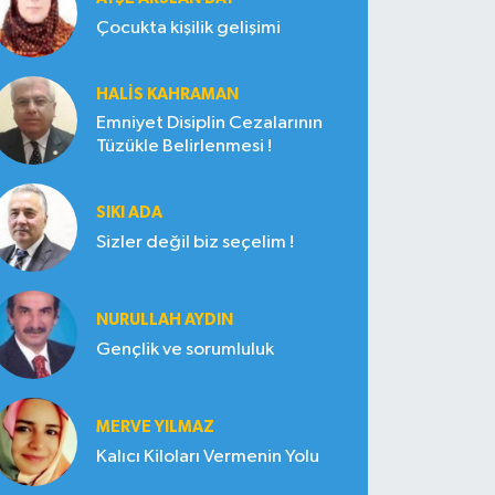
Çocukta kişilik gelişimi
HALIS KAHRAMAN
Emniyet Disiplin Cezalarının
Tüzükle Belirlenmesi !
SIKI ADA
Sizler değil biz seçelim !
NURULLAH AYDIN
Gençlik ve sorumluluk
MERVE YILMAZ
Kalıcı Kiloları Vermenin Yolu