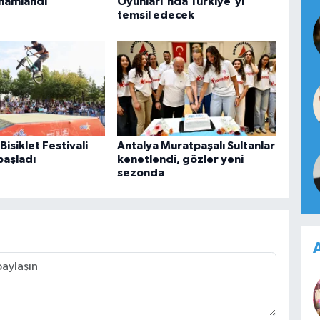
amamlandı
Oyunları'nda Türkiye'yi
temsil edecek
isiklet Festivali
Antalya Muratpaşalı Sultanlar
başladı
kenetlendi, gözler yeni
sezonda
A