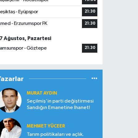
eşiktaş - Eyüpspor
21:30
med - Erzurumspor FK
21:30
7 Ağustos, Pazartesi
amsunspor - Göztepe
21:30
Yazarlar
MURAT AYDIN
Seçilmiş'in parti değiştirmesi
Sandığın Emanetine İhanet!
MEHMET YÜCEER
Tarım politikaları ve açlık.