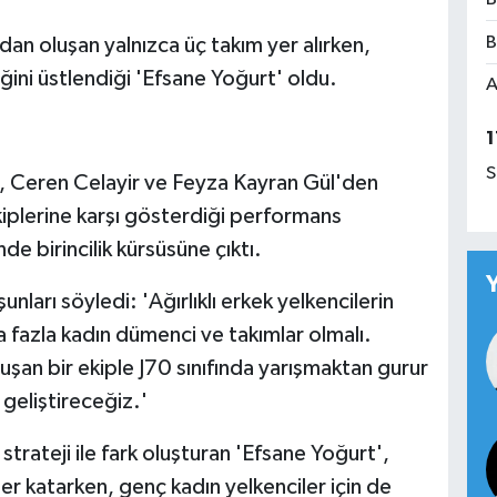
B
n oluşan yalnızca üç takım yer alırken,
ğini üstlendiği 'Efsane Yoğurt' oldu.
A
1
S
ı, Ceren Celayir ve Feyza Kayran Gül'den
kiplerine karşı gösterdiği performans
 birincilik kürsüsüne çıktı.
şunları söyledi: 'Ağırlıklı erkek yelkencilerin
 fazla kadın dümenci ve takımlar olmalı.
şan bir ekiple J70 sınıfında yarışmaktan gurur
geliştireceğiz.'
rateji ile fark oluşturan 'Efsane Yoğurt',
er katarken, genç kadın yelkenciler için de