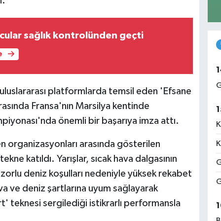
i.
cular sağlık kontrolünden geçti
e
1
G
i uluslararası platformlarda temsil eden 'Efsane
rasında Fransa'nın Marsilya kentinde
1
iyonası'nda önemli bir başarıya imza attı.
K
en organizasyonları arasında gösterilen
K
kne katıldı. Yarışlar, sıcak hava dalgasının
G
 zorlu deniz koşulları nedeniyle yüksek rekabet
G
ava ve deniz şartlarına uyum sağlayarak
' teknesi sergilediği istikrarlı performansla
1
B