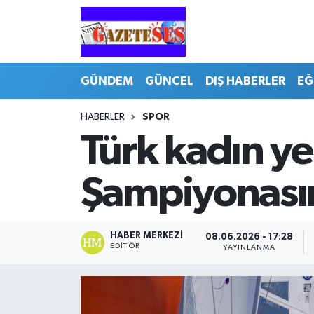
GÜNDEM
GÜNCEL
DIŞ HABERLER
EĞ
HABERLER
SPOR
Türk kadın y
Şampiyonasın
HABER MERKEZI
08.06.2026 - 17:28
EDITÖR
YAYINLANMA