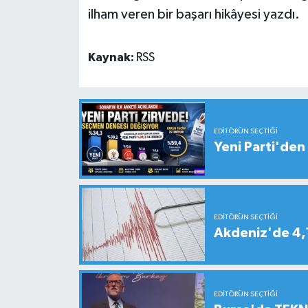
ilham veren bir başarı hikâyesi yazdı.
Kaynak:
RSS
EDITÖRÜN SEÇTIĞI
Yeni Parti'den 
EDITÖRÜN SEÇTIĞI
Akdeniz'de 4
EDITÖRÜN SEÇTIĞI