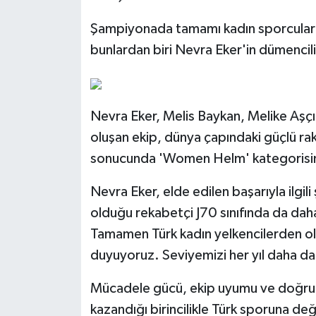
Şampiyonada tamamı kadın sporcularda
bunlardan biri Nevra Eker'in dümencili
Nevra Eker, Melis Baykan, Melike Aşç
oluşan ekip, dünya çapındaki güçlü ra
sonucunda 'Women Helm' kategorisinde
Nevra Eker, elde edilen başarıyla ilgili 
olduğu rekabetçi J70 sınıfında da daha
Tamamen Türk kadın yelkencilerden olu
duyuyoruz. Seviyemizi her yıl daha da 
Mücadele gücü, ekip uyumu ve doğru st
kazandığı birincilikle Türk sporuna değ