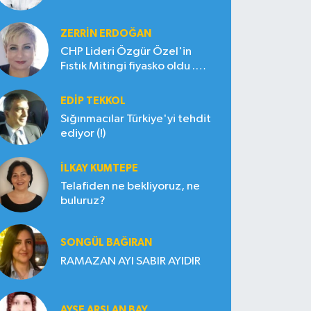
ZERRIN ERDOĞAN
CHP Lideri Özgür Özel'in
Fıstık Mitingi fiyasko oldu .
Çiftçi hayal kırıklığına uğradı
EDIP TEKKOL
Sığınmacılar Türkiye'yi tehdit
ediyor (!)
İLKAY KUMTEPE
Telafiden ne bekliyoruz, ne
buluruz?
SONGÜL BAĞIRAN
RAMAZAN AYI SABIR AYIDIR
AYŞE ARSLAN BAY