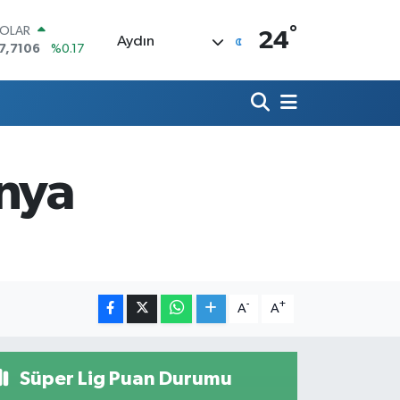
°
OLAR
24
Aydın
7,7106
%0.17
URO
5,1652
%0.27
TERLİN
4,4046
%0.35
RAM ALTIN
618.49
%2.12
ünya
İST100
3.773
%-19
ITCOIN
5.130,04
%1.2
-
+
A
A
Süper Lig Puan Durumu