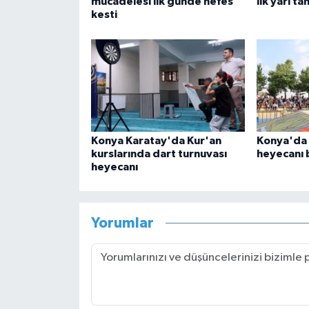
mücadelesi ilk günde nefes
ilk yarı t
kesti
Konya Karatay'da Kur'an
Konya'da B
kurslarında dart turnuvası
heyecanı 
heyecanı
Yorumlar