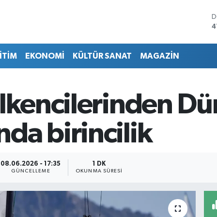
D
4
E
5
İTİM
EKONOMİ
KÜLTÜR SANAT
MAGAZİN
S
6
G
6
elkencilerinden D
B
1
B
da birincilik
6
08.06.2026 - 17:35
1 DK
GÜNCELLEME
OKUNMA SÜRESI