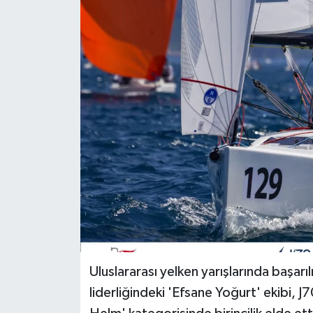
Uluslararası yelken yarışlarında başar
liderliğindeki 'Efsane Yoğurt' ekibi