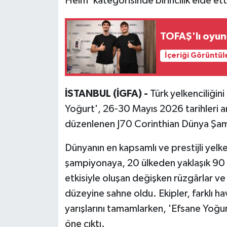
Helm' kategorisinde birincilik elde ett
TOFAŞ'lı oyun
İçeriği Görüntül
İSTANBUL (İGFA) -
Türk yelkenciliğin
Yoğurt', 26-30 Mayıs 2026 tarihleri a
düzenlenen J70 Corinthian Dünya Şamp
Dünyanın en kapsamlı ve prestijli yelk
şampiyonaya, 20 ülkeden yaklaşık 90 te
etkisiyle oluşan değişken rüzgârlar ve
düzeyine sahne oldu. Ekipler, farklı h
yarışlarını tamamlarken, 'Efsane Yoğurt
öne çıktı.