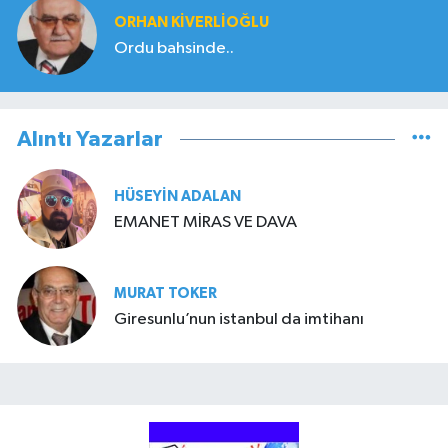
ORHAN KIVERLIOĞLU
Ordu bahsinde..
Alıntı Yazarlar
HÜSEYIN ADALAN
EMANET MİRAS VE DAVA
MURAT TOKER
Giresunlu’nun istanbul da imtihanı