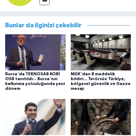
Bunlar da ilginizi çekebilir
Bursa'da TEKNOSAB KOBİ
MGK'dan 8 maddelik
OSB tanıtıldı... Bursa'nın
bildiri... Terörsüz Türkiye,
kalkınma yolculuğunda yeni
bölgesel güvenlik ve Gazze
dönem
mesajı