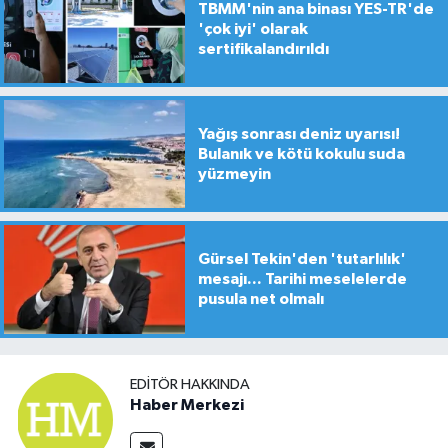
TBMM'nin ana binası YES-TR'de
'çok iyi' olarak
sertifikalandırıldı
Yağış sonrası deniz uyarısı!
Bulanık ve kötü kokulu suda
yüzmeyin
Gürsel Tekin'den 'tutarlılık'
mesajı... Tarihi meselelerde
pusula net olmalı
EDITÖR HAKKINDA
Haber Merkezi