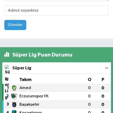
Gönder
Süper Lig Puan Durumu
Süper Lig
#
Takım
O
P
1
Amed
0
0
2
Erzurumspor FK
0
0
3
Başakşehir
0
0
4
Kocaelispor
0
0