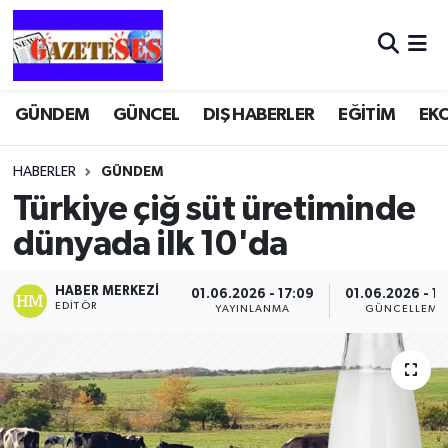
GÜNDEM
GÜNCEL
DIŞ HABERLER
EĞİTİM
EK
HABERLER
GÜNDEM
Türkiye çiğ süt üretiminde
dünyada ilk 10'da
HABER MERKEZI
01.06.2026 - 17:09
01.06.2026 - 17
EDITÖR
YAYINLANMA
GÜNCELLEME