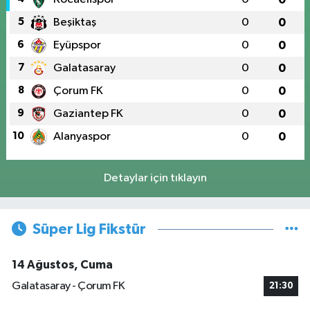
5
Beşiktaş
0
0
6
Eyüpspor
0
0
7
Galatasaray
0
0
8
Çorum FK
0
0
9
Gaziantep FK
0
0
10
Alanyaspor
0
0
Detaylar için tıklayın
Süper Lig Fikstür
14 Ağustos, Cuma
Galatasaray - Çorum FK
21:30