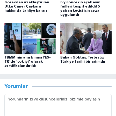
Görevden uzaklaştırılan
6 yıl önceki kaçak avın
Utku Caner Çaykara
failleri tespit edildi! 5
hakkında tahliye kararı
yaban keçisi için ceza
uygulandı
TBMM'nin ana binası YES-
Bakan Göktaş: Terörsüz
TR'de 'çok iyi' olarak
Türkiye tarihi bir adımdır
sertifikalandırıldı
Yorumlar