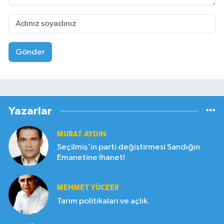
Gönder
Yazarlar
MURAT AYDIN
Seçilmiş'in parti değiştirmesi Sandığın
Emanetine İhanet!
MEHMET YÜCEER
Tarım politikaları ve açlık.