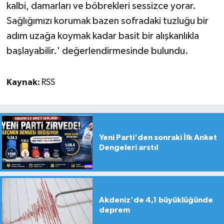
kalbi, damarları ve böbrekleri sessizce yorar.
Sağlığımızı korumak bazen sofradaki tuzluğu bir
adım uzağa koymak kadar basit bir alışkanlıkla
başlayabilir.' değerlendirmesinde bulundu.
Kaynak:
RSS
Yeni Parti'den sonraki İlk Anket
Dengeleri arstı!
Akdeniz'de 4,1 büyüklüğünde
deprem