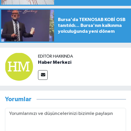
Bursa'da TEKNOSAB KOBİ OSB
tanıtıldı... Bursa'nın kalkınma
yolculuğunda yeni dönem
EDITÖR HAKKINDA
Haber Merkezi
Yorumlar