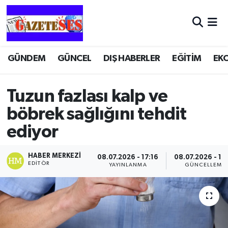
GÜNDEM
GÜNCEL
DIŞ HABERLER
EĞİTİM
EK
Tuzun fazlası kalp ve
böbrek sağlığını tehdit
ediyor
HABER MERKEZI
08.07.2026 - 17:16
08.07.2026 - 17
EDITÖR
YAYINLANMA
GÜNCELLEME