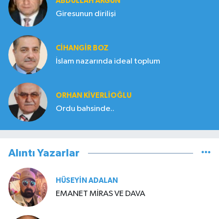
ABDULLAH AKGÜN
Giresunun dirilişi
CIHANGIR BOZ
İslam nazarında ideal toplum
ORHAN KIVERLIOĞLU
Ordu bahsinde..
Alıntı Yazarlar
HÜSEYIN ADALAN
EMANET MİRAS VE DAVA