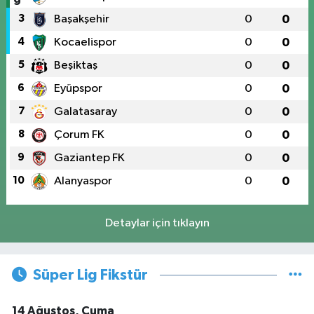
3
Başakşehir
0
0
4
Kocaelispor
0
0
5
Beşiktaş
0
0
6
Eyüpspor
0
0
7
Galatasaray
0
0
8
Çorum FK
0
0
9
Gaziantep FK
0
0
10
Alanyaspor
0
0
Detaylar için tıklayın
Süper Lig Fikstür
14 Ağustos, Cuma