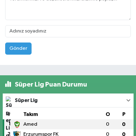
Gönder
Süper Lig Puan Durumu
Süper Lig
#
Takım
O
P
1
Amed
0
0
2
Erzurumspor FK
0
0