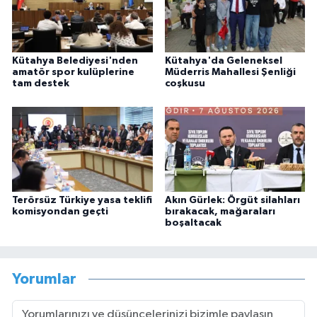
Kütahya Belediyesi'nden
Kütahya'da Geleneksel
amatör spor kulüplerine
Müderris Mahallesi Şenliği
tam destek
coşkusu
Terörsüz Türkiye yasa teklifi
Akın Gürlek: Örgüt silahları
komisyondan geçti
bırakacak, mağaraları
boşaltacak
Yorumlar