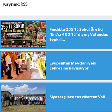
Kaynak:
RSS
Fındıkta 255 TL Şoku! Üretici
'En Az 400 TL' diyor; Vatandaş
tepkili...
Eyüpsultan Meydanı yeni
çehresine kavuşuyor
Siyasetçilere taş çıkartan Vali