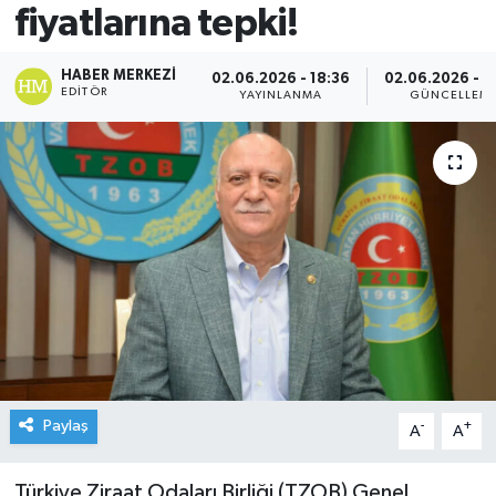
fiyatlarına tepki!
HABER MERKEZI
02.06.2026 - 18:36
02.06.2026 - 1
EDITÖR
YAYINLANMA
GÜNCELLEM
Paylaş
-
+
A
A
Türkiye Ziraat Odaları Birliği (TZOB) Genel