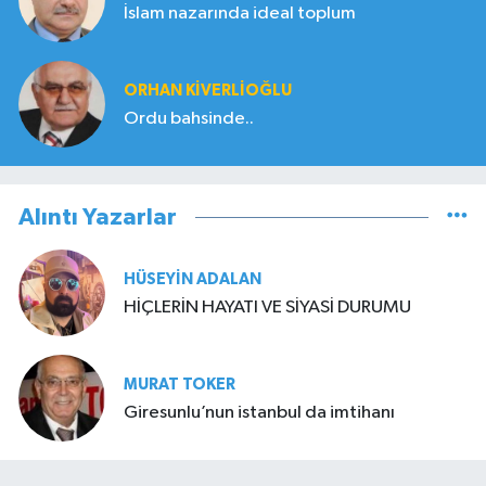
İslam nazarında ideal toplum
ORHAN KIVERLIOĞLU
Ordu bahsinde..
Alıntı Yazarlar
HÜSEYIN ADALAN
HİÇLERİN HAYATI VE SİYASİ DURUMU
MURAT TOKER
Giresunlu’nun istanbul da imtihanı