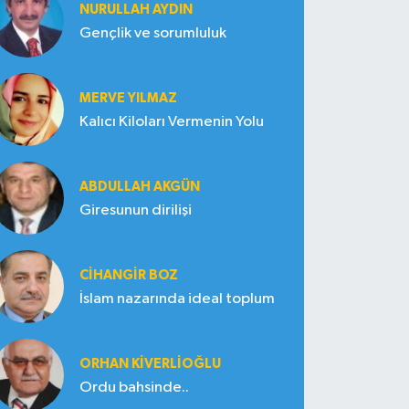
NURULLAH AYDIN
Gençlik ve sorumluluk
MERVE YILMAZ
Kalıcı Kiloları Vermenin Yolu
ABDULLAH AKGÜN
Giresunun dirilişi
CIHANGIR BOZ
İslam nazarında ideal toplum
ORHAN KIVERLIOĞLU
Ordu bahsinde..