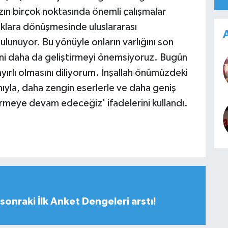
zın birçok noktasında önemli çalışmalar
luklara dönüşmesinde uluslararası
A
bulunuyor. Bu yönüyle onların varlığını son
erini daha da geliştirmeyi önemsiyoruz. Bugün
ayırlı olmasını diliyorum. İnşallah önümüzdeki
ımıyla, daha zengin eserlerle ve daha geniş
ürmeye devam edeceğiz' ifadelerini kullandı.
sonraki İlk Anket Dengeleri arstı!