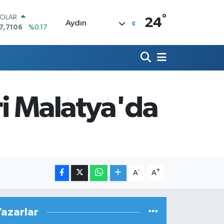
°
OLAR
24
Aydın
7,7106
%0.17
URO
5,1652
%0.27
TERLİN
4,4046
%0.35
RAM ALTIN
648.99
%2.59
ri Malatya'da
İST100
3.773
%-19
ITCOIN
5.130,04
%1.2
-
+
A
A
Yazarlar