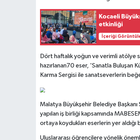
Kocaeli Büyük
etkinliği
İçeriği Görüntül
Dört haftalık yoğun ve verimli atölye 
hazırlanan70 eser, 'Sanatla Buluşan Kü
Karma Sergisi ile sanatseverlerin beğ
Malatya Büyükşehir Belediye Başkanı Sa
yapılan iş birliği kapsamında MABESEM
ortaya koydukları eserlerin yer aldığı 
Uluslararası öğrencilere yönelik öneml