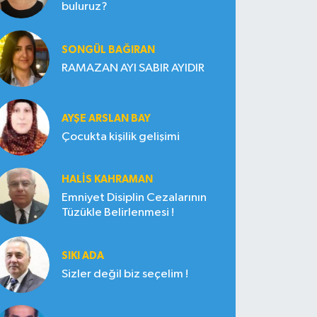
buluruz?
SONGÜL BAĞIRAN
RAMAZAN AYI SABIR AYIDIR
AYŞE ARSLAN BAY
Çocukta kişilik gelişimi
HALIS KAHRAMAN
Emniyet Disiplin Cezalarının
Tüzükle Belirlenmesi !
SIKI ADA
Sizler değil biz seçelim !