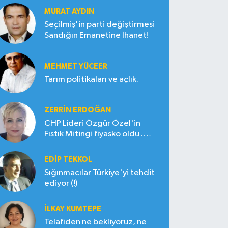
MURAT AYDIN
Seçilmiş'in parti değiştirmesi
Sandığın Emanetine İhanet!
MEHMET YÜCEER
Tarım politikaları ve açlık.
ZERRIN ERDOĞAN
CHP Lideri Özgür Özel'in
Fıstık Mitingi fiyasko oldu .
Çiftçi hayal kırıklığına uğradı
EDIP TEKKOL
Sığınmacılar Türkiye'yi tehdit
ediyor (!)
İLKAY KUMTEPE
Telafiden ne bekliyoruz, ne