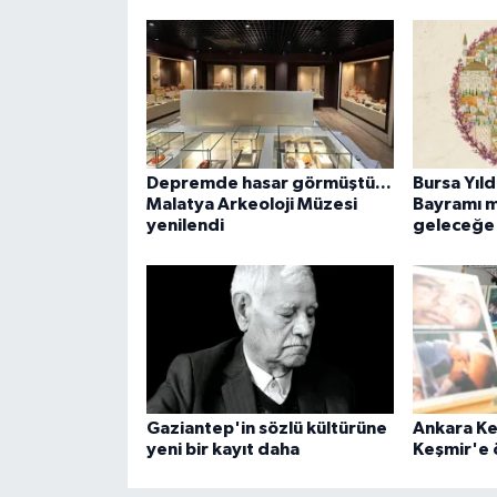
Depremde hasar görmüştü...
Bursa Yıl
Malatya Arkeoloji Müzesi
Bayramı m
yenilendi
geleceğe 
Gaziantep'in sözlü kültürüne
Ankara Ke
yeni bir kayıt daha
Keşmir'e 