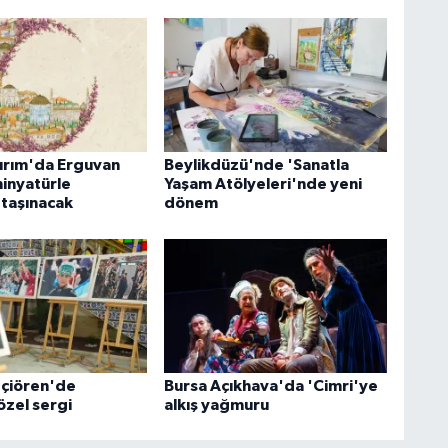
dırım'da Erguvan
Beylikdüzü'nde 'Sanatla
inyatürle
Yaşam Atölyeleri'nde yeni
taşınacak
dönem
çiören'de
Bursa Açıkhava'da 'Cimri'ye
özel sergi
alkış yağmuru