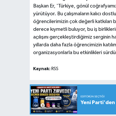
Başkan Er, 'Türkiye, gönül coğrafyamı
yürütüyor. Bu çalışmaların kalıcı dost
öğrencilerimizin çok değerli katkıları 
derece kıymetli buluyor, bu iş birlikl
açılışını gerçekleştirdiğimiz serginin h
yıllarda daha fazla öğrencimizin katıl
organizasyonlarla bu etkinlikleri sürd
Kaynak:
RSS
EDITÖRÜN SEÇTIĞI
Yeni Parti'den 