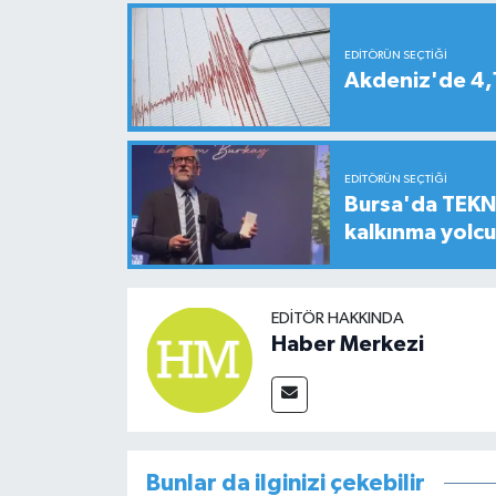
EDITÖRÜN SEÇTIĞI
Akdeniz'de 4
EDITÖRÜN SEÇTIĞI
Bursa'da TEKNO
kalkınma yolc
EDITÖR HAKKINDA
Haber Merkezi
Bunlar da ilginizi çekebilir