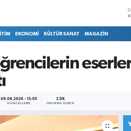
D
4
E
5
İTİM
EKONOMİ
KÜLTÜR SANAT
MAGAZİN
S
6
G
6
öğrencilerin eserle
B
1
B
ı
6
09.06.2026 - 15:05
2 DK
GÜNCELLEME
OKUNMA SÜRESI