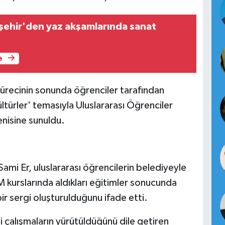
şehir'den yaz akşamlarında sanat
e
sürecinin sonunda öğrenciler tarafından
ltürler' temasıyla Uluslararası Öğrenciler
enisine sunuldu.
mi Er, uluslararası öğrencilerin belediyeyle
 kurslarında aldıkları eğitimler sonucunda
bir sergi oluşturulduğunu ifade etti.
i çalışmaların yürütüldüğünü dile getiren