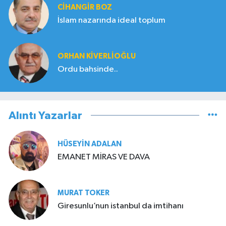
CIHANGIR BOZ
İslam nazarında ideal toplum
ORHAN KIVERLIOĞLU
Ordu bahsinde..
Alıntı Yazarlar
HÜSEYIN ADALAN
EMANET MİRAS VE DAVA
MURAT TOKER
Giresunlu’nun istanbul da imtihanı