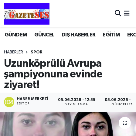
GÜNDEM
GÜNCEL
DIŞ HABERLER
EĞİTİM
EK
HABERLER
SPOR
Uzunköprülü Avrupa
şampiyonuna evinde
ziyaret!
HABER MERKEZI
05.06.2026 - 12:55
05.06.2026 - 1
EDITÖR
YAYINLANMA
GÜNCELLEM