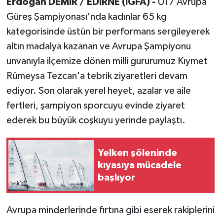
Erdoğan DEMİR / EDİRNE (İGFA) -
U17 Avrupa
Güreş Şampiyonası'nda kadınlar 65 kg
kategorisinde üstün bir performans sergileyerek
altın madalya kazanan ve Avrupa Şampiyonu
unvanıyla ilçemize dönen milli gururumuz Kıymet
Rümeysa Tezcan'a tebrik ziyaretleri devam
ediyor. Son olarak yerel heyet, azalar ve aile
fertleri, şampiyon sporcuyu evinde ziyaret
ederek bu büyük coşkuyu yerinde paylaştı.
Yelken şöleninde
kıyasıya mücadele
başlıyor
Avrupa minderlerinde fırtına gibi eserek rakiplerini