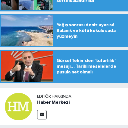
sertifikalandırıldı
Yağış sonrası deniz uyarısı!
Bulanık ve kötü kokulu suda
yüzmeyin
Gürsel Tekin'den 'tutarlılık'
mesajı... Tarihi meselelerde
pusula net olmalı
EDITÖR HAKKINDA
Haber Merkezi