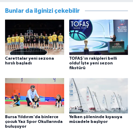
Bunlar da ilginizi çekebilir
Carettalar yeni sezona
TOFAŞ'ın rakipleri belli
hırslı başladı
oldu! İşte yeni sezon
fikstürü
Bursa Yıldırım'da binlerce
Yelken şöleninde kıyasıya
çocuk Yaz Spor Okullarında
mücadele başlıyor
buluşuyor