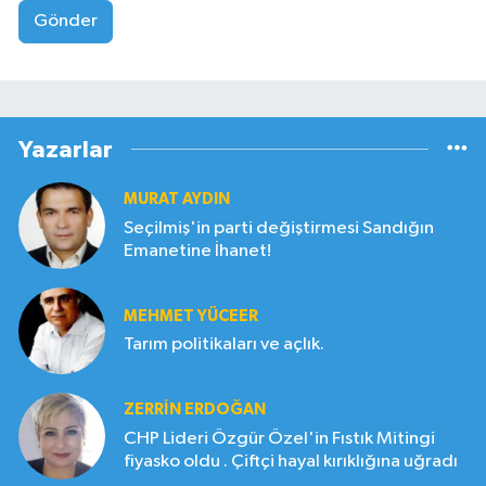
Gönder
Yazarlar
MURAT AYDIN
Seçilmiş'in parti değiştirmesi Sandığın
Emanetine İhanet!
MEHMET YÜCEER
Tarım politikaları ve açlık.
ZERRIN ERDOĞAN
CHP Lideri Özgür Özel'in Fıstık Mitingi
fiyasko oldu . Çiftçi hayal kırıklığına uğradı