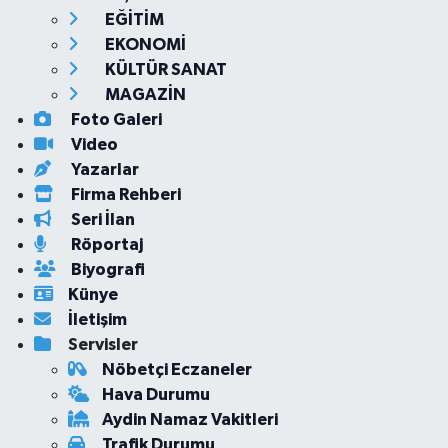
EĞİTİM
EKONOMİ
KÜLTÜR SANAT
MAGAZİN
Foto Galeri
Video
Yazarlar
Firma Rehberi
Seri İlan
Röportaj
Biyografi
Künye
İletişim
Servisler
Nöbetçi Eczaneler
Hava Durumu
Aydin Namaz Vakitleri
Trafik Durumu