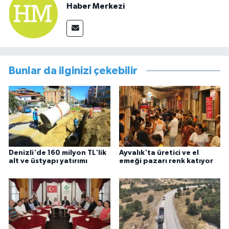
Haber Merkezi
Bunlar da ilginizi çekebilir
Denizli'de 160 milyon TL'lik
Ayvalık'ta üretici ve el
alt ve üstyapı yatırımı
emeği pazarı renk katıyor