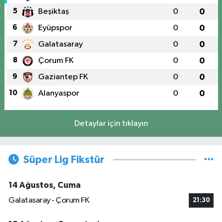
5
Beşiktaş
0
0
6
Eyüpspor
0
0
7
Galatasaray
0
0
8
Çorum FK
0
0
9
Gaziantep FK
0
0
10
Alanyaspor
0
0
Detaylar için tıklayın
Süper Lig Fikstür
14 Ağustos, Cuma
Galatasaray - Çorum FK
21:30