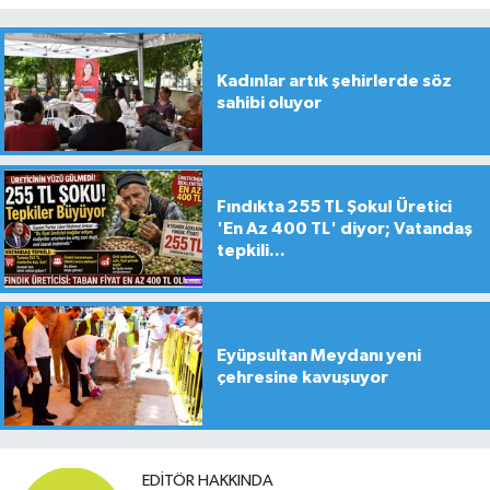
Kadınlar artık şehirlerde söz
sahibi oluyor
Fındıkta 255 TL Şoku! Üretici
'En Az 400 TL' diyor; Vatandaş
tepkili...
Eyüpsultan Meydanı yeni
çehresine kavuşuyor
EDITÖR HAKKINDA