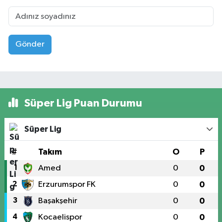
Gönder
Süper Lig Puan Durumu
Süper Lig
#
Takım
O
P
1
Amed
0
0
2
Erzurumspor FK
0
0
3
Başakşehir
0
0
4
Kocaelispor
0
0