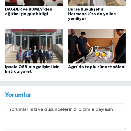
DAĞDER ve BUMEV'den
Bursa Büyükşehir
eğitim için güç birliği
Harmancık'ta da yolları
yeniliyor
İpsala OSB'nin gelişimi için
Ağrı'da toplu sünnet şöleni
kritik ziyaret
Yorumlar