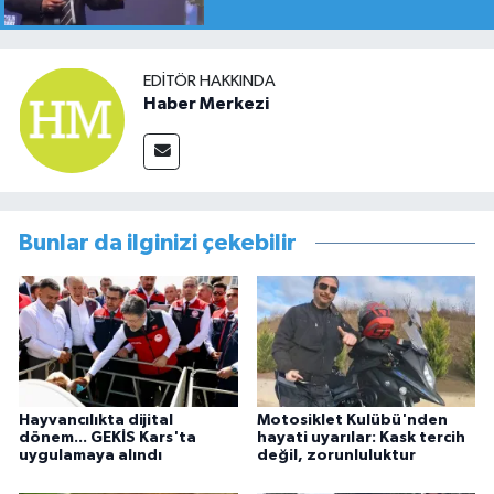
EDITÖR HAKKINDA
Haber Merkezi
Bunlar da ilginizi çekebilir
Hayvancılıkta dijital
Motosiklet Kulübü'nden
dönem... GEKİS Kars'ta
hayati uyarılar: Kask tercih
uygulamaya alındı
değil, zorunluluktur