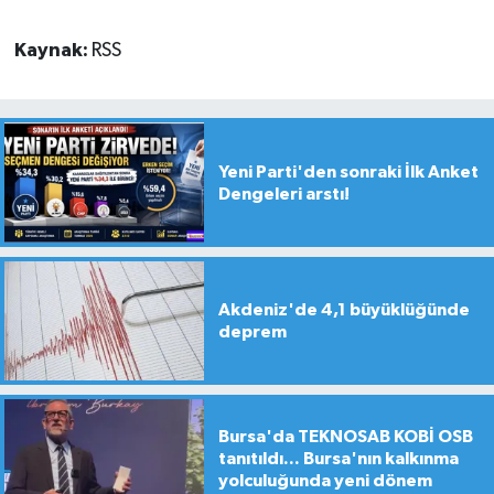
Kaynak:
RSS
Yeni Parti'den sonraki İlk Anket
Dengeleri arstı!
Akdeniz'de 4,1 büyüklüğünde
deprem
Bursa'da TEKNOSAB KOBİ OSB
tanıtıldı... Bursa'nın kalkınma
yolculuğunda yeni dönem