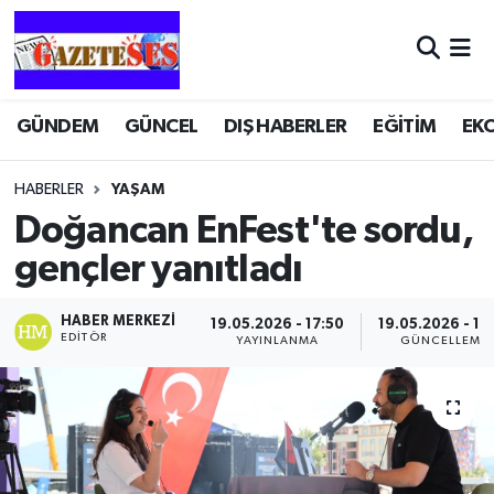
GÜNDEM
GÜNCEL
DIŞ HABERLER
EĞİTİM
EK
HABERLER
YAŞAM
Doğancan EnFest'te sordu,
gençler yanıtladı
HABER MERKEZI
19.05.2026 - 17:50
19.05.2026 - 17
EDITÖR
YAYINLANMA
GÜNCELLEME