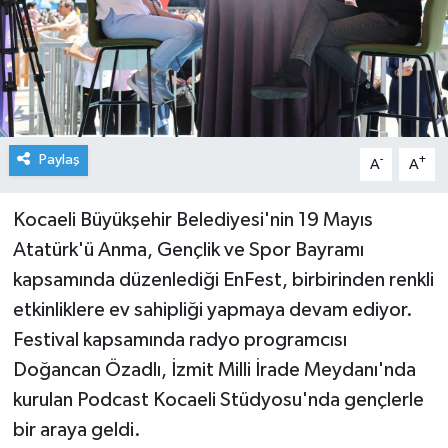
Paylaş
-
+
A
A
Kocaeli Büyükşehir Belediyesi'nin 19 Mayıs
Atatürk'ü Anma, Gençlik ve Spor Bayramı
kapsamında düzenlediği EnFest, birbirinden renkli
etkinliklere ev sahipliği yapmaya devam ediyor.
Festival kapsamında radyo programcısı
Doğancan Özadlı, İzmit Milli İrade Meydanı'nda
kurulan Podcast Kocaeli Stüdyosu'nda gençlerle
bir araya geldi.