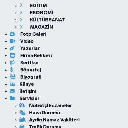
EĞİTİM
EKONOMİ
KÜLTÜR SANAT
MAGAZİN
Foto Galeri
Video
Yazarlar
Firma Rehberi
Seri İlan
Röportaj
Biyografi
Künye
İletişim
Servisler
Nöbetçi Eczaneler
Hava Durumu
Aydin Namaz Vakitleri
Trafik Durumu