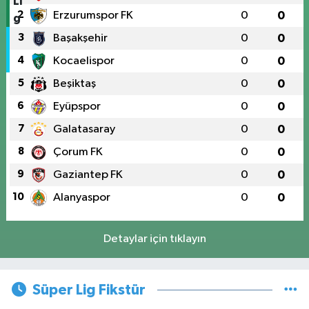
2
Erzurumspor FK
0
0
3
Başakşehir
0
0
4
Kocaelispor
0
0
5
Beşiktaş
0
0
6
Eyüpspor
0
0
7
Galatasaray
0
0
8
Çorum FK
0
0
9
Gaziantep FK
0
0
10
Alanyaspor
0
0
Detaylar için tıklayın
Süper Lig Fikstür