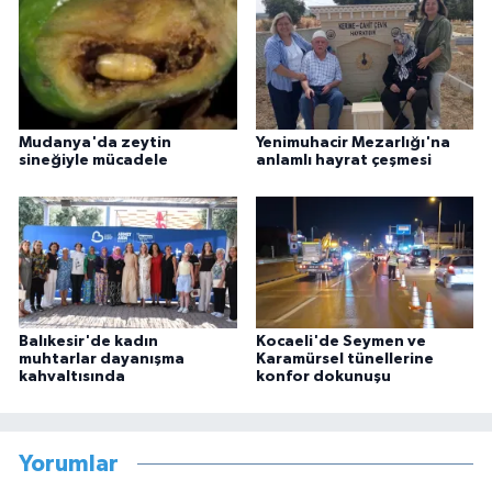
Mudanya'da zeytin
Yenimuhacir Mezarlığı'na
sineğiyle mücadele
anlamlı hayrat çeşmesi
Balıkesir'de kadın
Kocaeli'de Seymen ve
muhtarlar dayanışma
Karamürsel tünellerine
kahvaltısında
konfor dokunuşu
Yorumlar