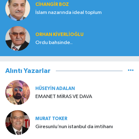
CIHANGIR BOZ
İslam nazarında ideal toplum
ORHAN KIVERLIOĞLU
Ordu bahsinde..
Alıntı Yazarlar
HÜSEYIN ADALAN
EMANET MİRAS VE DAVA
MURAT TOKER
Giresunlu’nun istanbul da imtihanı