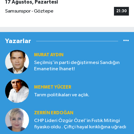
17 Ağustos, Pazartesi
Samsunspor - Göztepe
21:30
Yazarlar
MURAT AYDIN
Seçilmiş'in parti değiştirmesi Sandığın
Emanetine İhanet!
MEHMET YÜCEER
Tarım politikaları ve açlık.
ZERRIN ERDOĞAN
CHP Lideri Özgür Özel'in Fıstık Mitingi
fiyasko oldu . Çiftçi hayal kırıklığına uğradı