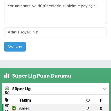
Gönder
Süper Lig Puan Durumu
Süper Lig
#
Takım
O
P
1
Amed
0
0