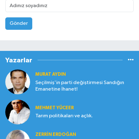
Gönder
Yazarlar
MURAT AYDIN
Seçilmiş'in parti değiştirmesi Sandığın
Emanetine İhanet!
MEHMET YÜCEER
Tarım politikaları ve açlık.
ZERRIN ERDOĞAN