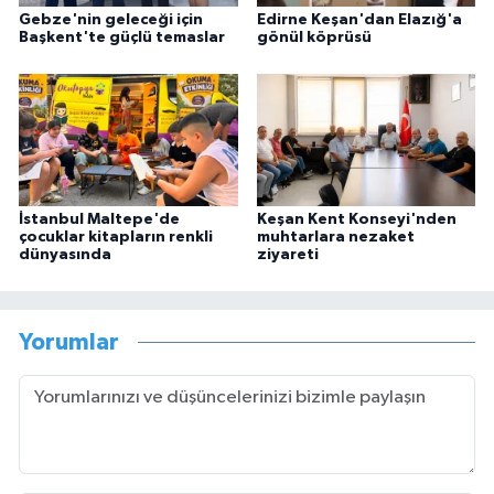
Gebze'nin geleceği için
Edirne Keşan'dan Elazığ'a
Başkent'te güçlü temaslar
gönül köprüsü
İstanbul Maltepe'de
Keşan Kent Konseyi'nden
çocuklar kitapların renkli
muhtarlara nezaket
dünyasında
ziyareti
Yorumlar