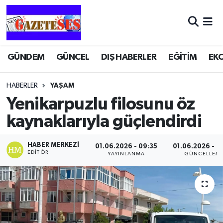
GÜNDEM
GÜNCEL
DIŞ HABERLER
EĞİTİM
EK
HABERLER
YAŞAM
Yenikarpuzlu filosunu öz
kaynaklarıyla güçlendirdi
HABER MERKEZI
01.06.2026 - 09:35
01.06.2026 - 0
EDITÖR
YAYINLANMA
GÜNCELLEM