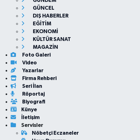
GÜNDEM
GÜNCEL
DIŞ HABERLER
EĞİTİM
EKONOMİ
KÜLTÜR SANAT
MAGAZİN
Foto Galeri
Video
Yazarlar
Firma Rehberi
Seri İlan
Röportaj
Biyografi
Künye
İletişim
Servisler
Nöbetçi Eczaneler