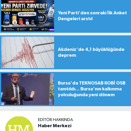
Yeni Parti'den sonraki İlk Anket
Dengeleri arstı!
Akdeniz'de 4,1 büyüklüğünde
deprem
Bursa'da TEKNOSAB KOBİ OSB
tanıtıldı... Bursa'nın kalkınma
yolculuğunda yeni dönem
EDITÖR HAKKINDA
Haber Merkezi