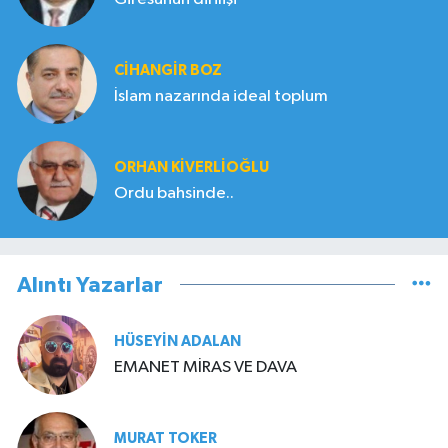
CIHANGIR BOZ
İslam nazarında ideal toplum
ORHAN KIVERLIOĞLU
Ordu bahsinde..
Alıntı Yazarlar
HÜSEYIN ADALAN
EMANET MİRAS VE DAVA
MURAT TOKER