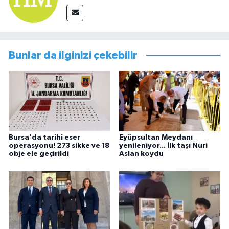
Bunlar da ilginizi çekebilir
Bursa'da tarihi eser
Eyüpsultan Meydanı
operasyonu! 273 sikke ve 18
yenileniyor... İlk taşı Nuri
obje ele geçirildi
Aslan koydu