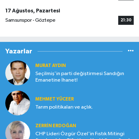
17 Ağustos, Pazartesi
Samsunspor - Göztepe
21:30
Yazarlar
MURAT AYDIN
Seçilmiş'in parti değiştirmesi Sandığın
Emanetine İhanet!
MEHMET YÜCEER
Tarım politikaları ve açlık.
ZERRIN ERDOĞAN
CHP Lideri Özgür Özel'in Fıstık Mitingi