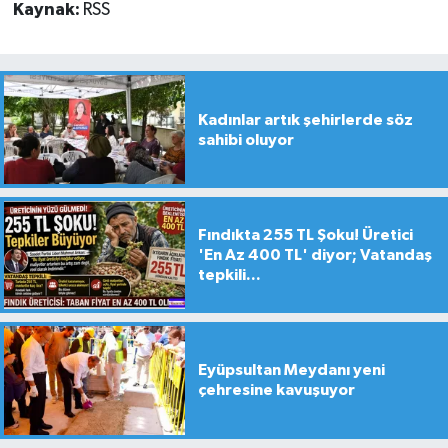
Kaynak:
RSS
Kadınlar artık şehirlerde söz
sahibi oluyor
Fındıkta 255 TL Şoku! Üretici
'En Az 400 TL' diyor; Vatandaş
tepkili...
Eyüpsultan Meydanı yeni
çehresine kavuşuyor