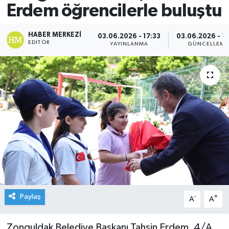
Erdem öğrencilerle buluştu
HABER MERKEZI
03.06.2026 - 17:33
03.06.2026 - 1
EDITÖR
YAYINLANMA
GÜNCELLEME
Paylaş
-
+
A
A
Zonguldak Belediye Başkanı Tahsin Erdem, 4/A