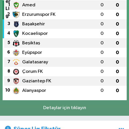
1
Amed
0
0
2
Erzurumspor FK
0
0
3
Başakşehir
0
0
4
Kocaelispor
0
0
5
Beşiktaş
0
0
6
Eyüpspor
0
0
7
Galatasaray
0
0
8
Çorum FK
0
0
9
Gaziantep FK
0
0
10
Alanyaspor
0
0
Detaylar için tıklayın