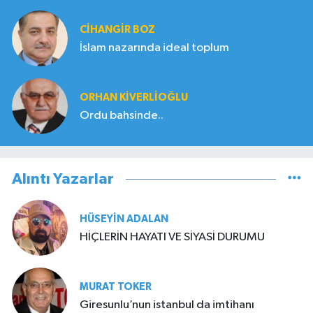
CIHANGIR BOZ
İslam nazarında ideal toplum
ORHAN KIVERLIOĞLU
Ordu bahsinde..
Alıntı Yazarlar
HÜSEYIN ADALAN
HİÇLERİN HAYATI VE SİYASİ DURUMU
MURAT TOKER
Giresunlu’nun istanbul da imtihanı