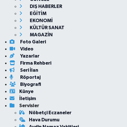
DIŞ HABERLER
EĞİTİM
EKONOMİ
KÜLTÜR SANAT
MAGAZİN
Foto Galeri
Video
Yazarlar
Firma Rehberi
Seri İlan
Röportaj
Biyografi
Künye
İletişim
Servisler
Nöbetçi Eczaneler
Hava Durumu
Aydin Namaz Vakitleri