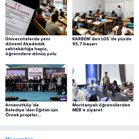
Üniversitelerde yeni
KARBEM'den LGS'de yüzde
dönem! Akademik
95,7 başarı
sahtekârlığa hapis,
öğrencilere dönüş yolu
Arnavutköy'da
Moritanyalı öğrencilerden
Belediye'den Eğitim için
MEB'e ziyaret
Örnek projeler...