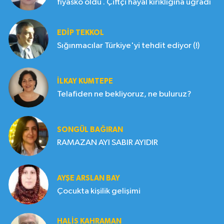
fiyasko oldu . Çiftçi hayal kırıklığına uğradı
EDIP TEKKOL
Sığınmacılar Türkiye'yi tehdit ediyor (!)
İLKAY KUMTEPE
Telafiden ne bekliyoruz, ne buluruz?
SONGÜL BAĞIRAN
RAMAZAN AYI SABIR AYIDIR
AYŞE ARSLAN BAY
Çocukta kişilik gelişimi
HALIS KAHRAMAN