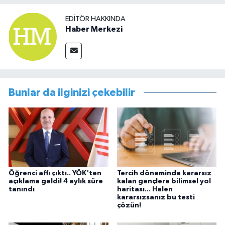
EDITÖR HAKKINDA
Haber Merkezi
Bunlar da ilginizi çekebilir
Öğrenci affı çıktı.. YÖK'ten
Tercih döneminde kararsız
açıklama geldi! 4 aylık süre
kalan gençlere bilimsel yol
tanındı
haritası... Halen
kararsızsanız bu testi
çözün!