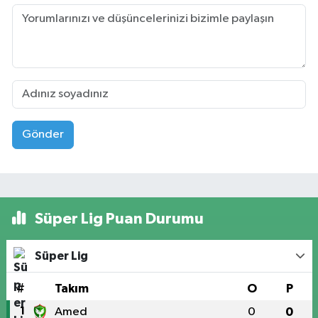
Gönder
Süper Lig Puan Durumu
Süper Lig
#
Takım
O
P
1
Amed
0
0