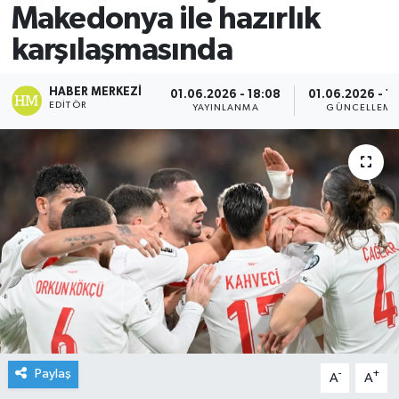
Makedonya ile hazırlık
karşılaşmasında
HABER MERKEZI
01.06.2026 - 18:08
01.06.2026 - 18
EDITÖR
YAYINLANMA
GÜNCELLEME
Paylaş
-
+
A
A