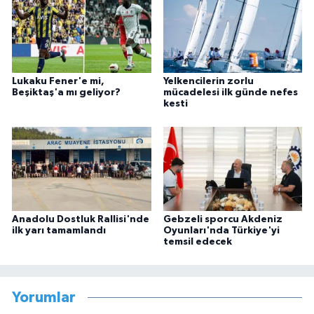
Lukaku Fener'e mi,
Yelkencilerin zorlu
Beşiktaş'a mı geliyor?
mücadelesi ilk günde nefes
kesti
Anadolu Dostluk Rallisi'nde
Gebzeli sporcu Akdeniz
ilk yarı tamamlandı
Oyunları'nda Türkiye'yi
temsil edecek
Yorumlar