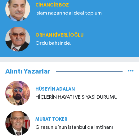
CIHANGIR BOZ
İslam nazarında ideal toplum
ORHAN KIVERLIOĞLU
Ordu bahsinde..
Alıntı Yazarlar
HÜSEYIN ADALAN
HİÇLERİN HAYATI VE SİYASİ DURUMU
MURAT TOKER
Giresunlu’nun istanbul da imtihanı