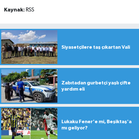
Kaynak:
RSS
Siyasetçilere taş çıkartan Vali
Zabıtadan gurbetçi yaşlı çifte
yardım eli
Lukaku Fener'e mi, Beşiktaş'a
mı geliyor?