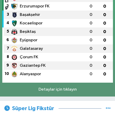
2
Erzurumspor FK
0
0
3
Başakşehir
0
0
4
Kocaelispor
0
0
5
Beşiktaş
0
0
6
Eyüpspor
0
0
7
Galatasaray
0
0
8
Çorum FK
0
0
9
Gaziantep FK
0
0
10
Alanyaspor
0
0
Detaylar için tıklayın
Süper Lig Fikstür