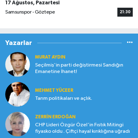
17 Ağustos, Pazartesi
Samsunspor - Göztepe
21:30
Yazarlar
MURAT AYDIN
Seçilmiş'in parti değiştirmesi Sandığın
Emanetine İhanet!
MEHMET YÜCEER
Tarım politikaları ve açlık.
ZERRIN ERDOĞAN
CHP Lideri Özgür Özel'in Fıstık Mitingi
fiyasko oldu . Çiftçi hayal kırıklığına uğradı