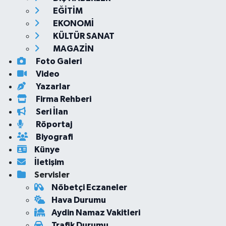
EĞİTİM
EKONOMİ
KÜLTÜR SANAT
MAGAZİN
Foto Galeri
Video
Yazarlar
Firma Rehberi
Seri İlan
Röportaj
Biyografi
Künye
İletişim
Servisler
Nöbetçi Eczaneler
Hava Durumu
Aydin Namaz Vakitleri
Trafik Durumu