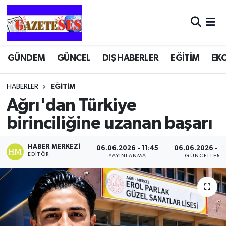
GÜNDEM
GÜNCEL
DIŞ HABERLER
EĞİTİM
EK
HABERLER
EĞİTİM
Ağrı'dan Türkiye
birinciliğine uzanan başarı
HABER MERKEZI
06.06.2026 - 11:45
06.06.2026 - 11
EDITÖR
YAYINLANMA
GÜNCELLEME