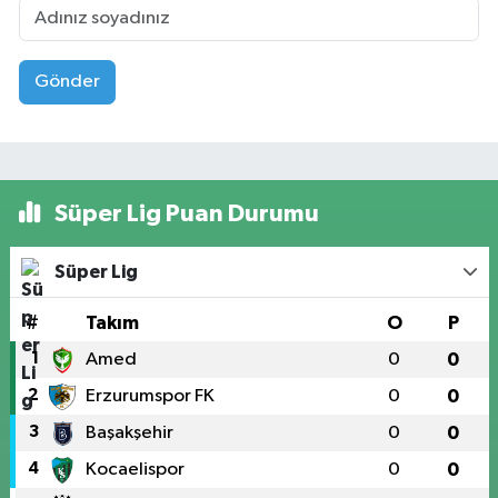
Gönder
Süper Lig Puan Durumu
Süper Lig
#
Takım
O
P
1
Amed
0
0
2
Erzurumspor FK
0
0
3
Başakşehir
0
0
4
Kocaelispor
0
0