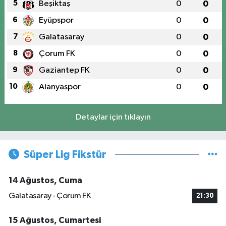
5
Beşiktaş
0
0
6
Eyüpspor
0
0
7
Galatasaray
0
0
8
Çorum FK
0
0
9
Gaziantep FK
0
0
10
Alanyaspor
0
0
Detaylar için tıklayın
Süper Lig Fikstür
14 Ağustos, Cuma
Galatasaray - Çorum FK
21:30
15 Ağustos, Cumartesi