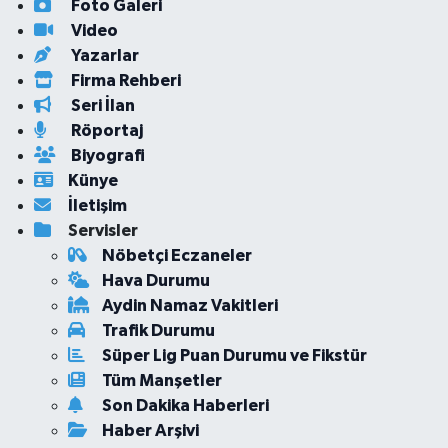
Foto Galeri
Video
Yazarlar
Firma Rehberi
Seri İlan
Röportaj
Biyografi
Künye
İletişim
Servisler
Nöbetçi Eczaneler
Hava Durumu
Aydin Namaz Vakitleri
Trafik Durumu
Süper Lig Puan Durumu ve Fikstür
Tüm Manşetler
Son Dakika Haberleri
Haber Arşivi