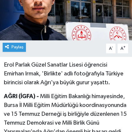
Paylaş
-
+
A
A
Erol Parlak Güzel Sanatlar Lisesi öğrencisi
Emirhan Irmak, 'Birlikte' adlı fotoğrafıyla Türkiye
birincisi olarak Ağrı'ya büyük gurur yaşattı.
AĞRI (İGFA) -
Milli Eğitim Bakanlığı himayesinde,
Bursa İl Milli Eğitim Müdürlüğü koordinasyonunda
ve 15 Temmuz Derneği iş birliğiyle düzenlenen 15
Temmuz Demokrasi ve Milli Birlik Günü
Yarışmaları'nda Ağrı'dan önemli bir başarı geldi.