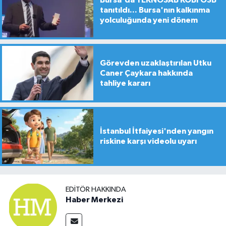
tanıtıldı... Bursa'nın kalkınma
yolculuğunda yeni dönem
Görevden uzaklaştırılan Utku
Caner Çaykara hakkında
tahliye kararı
İstanbul İtfaiyesi'nden yangın
riskine karşı videolu uyarı
EDITÖR HAKKINDA
Haber Merkezi