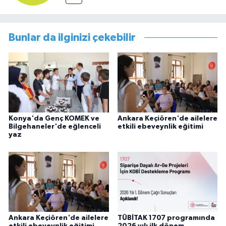
Bunlar da ilginizi çekebilir
Konya'da Genç KOMEK ve
Ankara Keçiören'de ailelere
Bilgehaneler'de eğlenceli
etkili ebeveynlik eğitimi
yaz
Ankara Keçiören'de ailelere
TÜBİTAK 1707 programında
etkili ebeveynlik eğitimi
2026 yılı ilk dönem