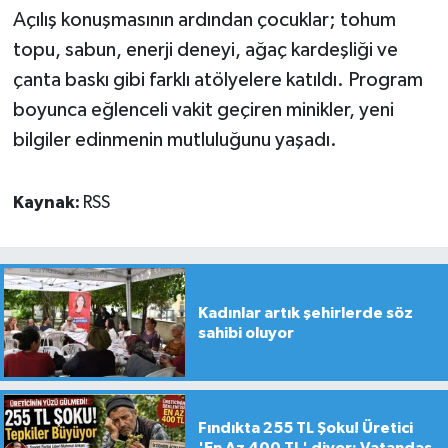
Açılış konuşmasının ardından çocuklar; tohum
topu, sabun, enerji deneyi, ağaç kardeşliği ve
çanta baskı gibi farklı atölyelere katıldı. Program
boyunca eğlenceli vakit geçiren minikler, yeni
bilgiler edinmenin mutluluğunu yaşadı.
Kaynak:
RSS
Kadınlar artık şehirlerde söz
sahibi oluyor
Fındıkta 255 TL Şoku! Üretici
'En Az 400 TL' diyor; Vatandaş