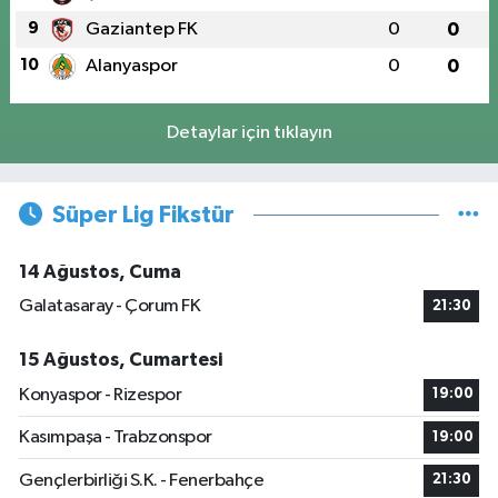
9
Gaziantep FK
0
0
10
Alanyaspor
0
0
Detaylar için tıklayın
Süper Lig Fikstür
14 Ağustos, Cuma
Galatasaray - Çorum FK
21:30
15 Ağustos, Cumartesi
Konyaspor - Rizespor
19:00
Kasımpaşa - Trabzonspor
19:00
Gençlerbirliği S.K. - Fenerbahçe
21:30