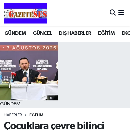
GÜNDEM
GÜNCEL
DIŞ HABERLER
EĞİTİM
EK
GÜNDEM
HABERLER
EĞİTİM
Çocuklara çevre bilinci