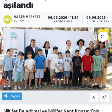
aşılandı
HABER MERKEZI
06.06.2026 - 11:34
06.06.2026 - 1
EDITÖR
YAYINLANMA
GÜNCELLEME
Paylaş
-
+
A
A
Nilüfer Belediyesi ve Nilüfer Kent Konseyi'nin