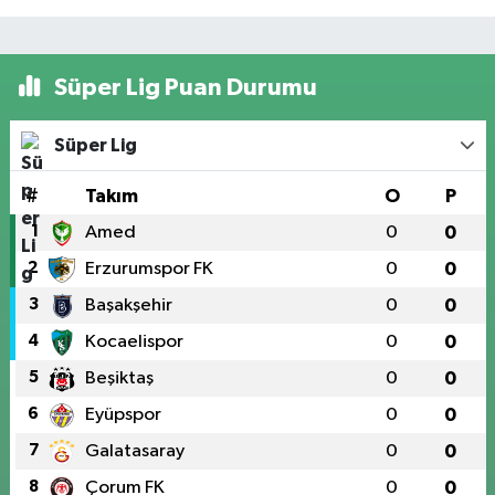
Süper Lig Puan Durumu
Süper Lig
#
Takım
O
P
1
Amed
0
0
2
Erzurumspor FK
0
0
3
Başakşehir
0
0
4
Kocaelispor
0
0
5
Beşiktaş
0
0
6
Eyüpspor
0
0
7
Galatasaray
0
0
8
Çorum FK
0
0