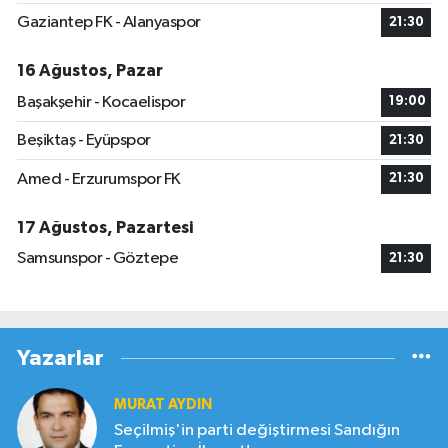
Gaziantep FK - Alanyaspor
21:30
16 Ağustos, Pazar
Başakşehir - Kocaelispor
19:00
Beşiktaş - Eyüpspor
21:30
Amed - Erzurumspor FK
21:30
17 Ağustos, Pazartesi
Samsunspor - Göztepe
21:30
Yazarlar
MURAT AYDIN
Seçilmiş'in parti değiştirmesi Sandığın