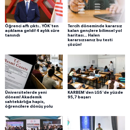
Öğrenci affı çıktı.. YÖK'ten
Tercih döneminde kararsız
açıklama geldi! 4 aylık süre
kalan gençlere bilimsel yol
tanındı
haritası... Halen
kararsızsanız bu testi
çözün!
Üniversitelerde yeni
KARBEM'den LGS'de yüzde
dönem! Akademik
95,7 başarı
sahtekârlığa hapis,
öğrencilere dönüş yolu