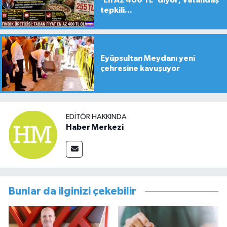
tepkili...
Eyüpsultan Meydanı yeni
çehresine kavuşuyor
EDITÖR HAKKINDA
Haber Merkezi
Bunlar da ilginizi çekebilir