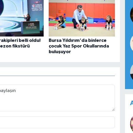
akipleri belli oldu!
Bursa Yıldırım'da binlerce
sezon fikstürü
çocuk Yaz Spor Okullarında
buluşuyor
A