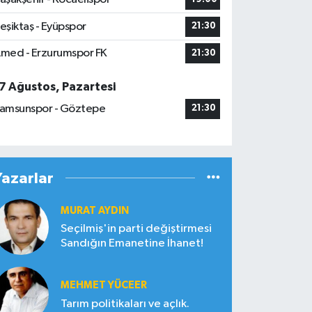
eşiktaş - Eyüpspor
21:30
med - Erzurumspor FK
21:30
7 Ağustos, Pazartesi
amsunspor - Göztepe
21:30
Yazarlar
MURAT AYDIN
Seçilmiş'in parti değiştirmesi
Sandığın Emanetine İhanet!
MEHMET YÜCEER
Tarım politikaları ve açlık.