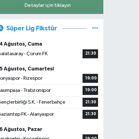
Detaylar için tıklayın
Süper Lig Fikstür
4 Ağustos, Cuma
alatasaray - Çorum FK
21:30
5 Ağustos, Cumartesi
onyaspor - Rizespor
19:00
asımpaşa - Trabzonspor
19:00
ençlerbirliği S.K. - Fenerbahçe
21:30
aziantep FK - Alanyaspor
21:30
6 Ağustos, Pazar
aşakşehir - Kocaelispor
19:00