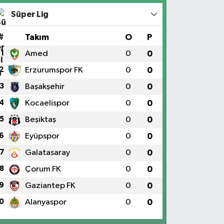
Süper Lig
#
Takım
O
P
1
Amed
0
0
2
Erzurumspor FK
0
0
3
Başakşehir
0
0
4
Kocaelispor
0
0
5
Beşiktaş
0
0
6
Eyüpspor
0
0
7
Galatasaray
0
0
8
Çorum FK
0
0
9
Gaziantep FK
0
0
0
Alanyaspor
0
0