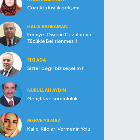
Çocukta kişilik gelişimi
HALIS KAHRAMAN
Emniyet Disiplin Cezalarının
Tüzükle Belirlenmesi !
SIKI ADA
Sizler değil biz seçelim !
NURULLAH AYDIN
Gençlik ve sorumluluk
MERVE YILMAZ
Kalıcı Kiloları Vermenin Yolu