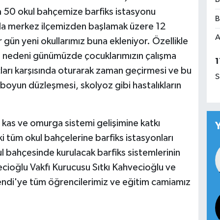
ta 50 okul bahçemize barfiks istasyonu
B
nda merkez ilçemizden başlamak üzere 12
A
ün yeni okullarımız buna ekleniyor. Özellikle
in nedeni günümüzde çocuklarımızın çalışma
1
çları karşısında oturarak zaman geçirmesi ve bu
S
oyun düzleşmesi, skolyoz gibi hastalıkların
 kas ve omurga sistemi gelişimine katkı
i tüm okul bahçelerine barfiks istasyonları
l bahçesinde kurulacak barfiks sistemlerinin
ecioğlu Vakfı Kurucusu Sıtkı Kahvecioğlu ve
di'ye tüm öğrencilerimiz ve eğitim camiamız