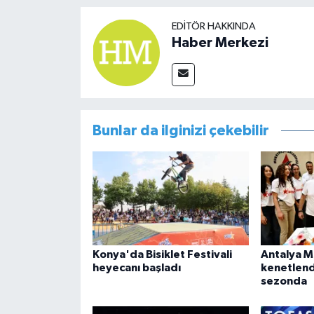
EDITÖR HAKKINDA
Haber Merkezi
Bunlar da ilginizi çekebilir
Konya'da Bisiklet Festivali
Antalya M
heyecanı başladı
kenetlend
sezonda