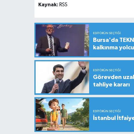
Kaynak:
RSS
EDITÖRÜN SEÇTIĞI
Bursa'da TEKNO
kalkınma yolc
EDITÖRÜN SEÇTIĞI
Görevden uzak
tahliye kararı
EDITÖRÜN SEÇTIĞI
İstanbul İtfaiy