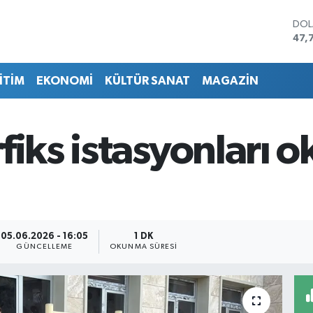
DO
47,
EU
55,
İTİM
EKONOMİ
KÜLTÜR SANAT
MAGAZİN
STE
64,
GRA
657
fiks istasyonları o
BİS
13.
BIT
64.
05.06.2026 - 16:05
1 DK
GÜNCELLEME
OKUNMA SÜRESI