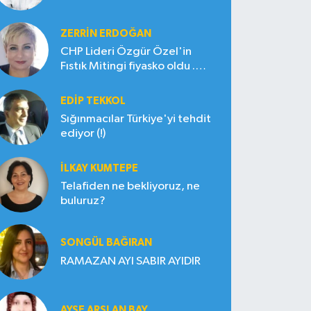
ZERRIN ERDOĞAN
CHP Lideri Özgür Özel'in
Fıstık Mitingi fiyasko oldu .
Çiftçi hayal kırıklığına uğradı
EDIP TEKKOL
Sığınmacılar Türkiye'yi tehdit
ediyor (!)
İLKAY KUMTEPE
Telafiden ne bekliyoruz, ne
buluruz?
SONGÜL BAĞIRAN
RAMAZAN AYI SABIR AYIDIR
AYŞE ARSLAN BAY