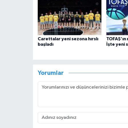
Carettalar yeni sezona hırslı
TOFAŞ'ın r
başladı
İşte yeni 
Yorumlar