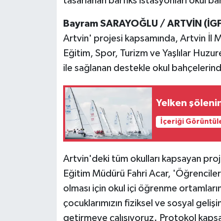
tasarlanan barfiks istasyonları okul 
Bayram SARAYOĞLU / ARTVİN (İGF
Artvin' projesi kapsamında, Artvin İl 
Eğitim, Spor, Turizm ve Yaşlılar Huzure
ile sağlanan destekle okul bahçelerind
Yelken şöleni
İçeriği Görüntül
Artvin'deki tüm okulları kapsayan projey
Eğitim Müdürü Fahri Acar, 'Öğrencilerimi
olması için okul içi öğrenme ortamları
çocuklarımızın fiziksel ve sosyal gelişi
getirmeye çalışıyoruz. Protokol kapsa