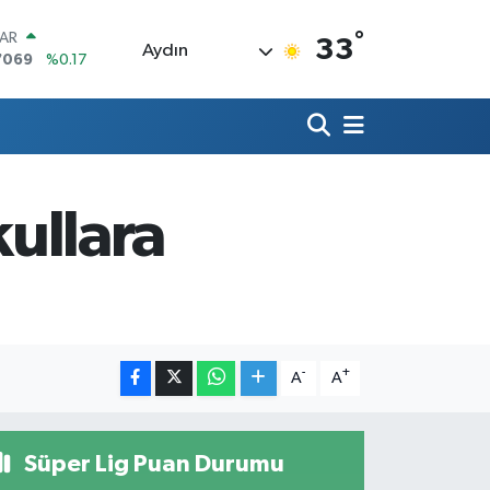
°
LAR
33
Aydın
7069
%0.17
RO
0265
%0.01
RLİN
1897
%0.02
M ALTIN
4.81
%1.44
kullara
T100
887
%64
COIN
360,53
%-0.76
-
+
A
A
Süper Lig Puan Durumu