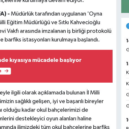
bahçelerine kurulmaya devam ediyor.
A) -
Müdürlük tarafından uygulanan 'Oyna
Milli Eğitim Müdürlüğü ve Sıtkı Kahvecioğlu
vi Vakfı arasında imzalanan iş birliği protokolü
e barfiks istasyonları kurulmaya başlandı.
1
G
nde kıyasıya mücadele başlıyor
1
e
K
K
le ilgili olarak açıklamada bulunan İl Milli
G
zin sağlıklı gelişen, iyi ve başarılı bireyler
G
nı olduğu kadar okul bahçelerimizi de
mlerini destekleyici oyun alanları haline
1
mında ilimizdeki tüm okul bahçelerine barfiks
B