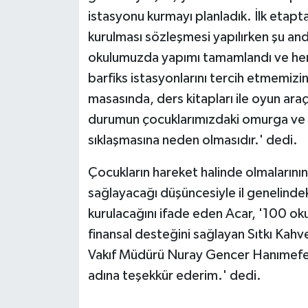
istasyonu kurmayı planladık. İlk etap
kurulması sözleşmesi yapılırken şu a
okulumuzda yapımı tamamlandı ve her g
barfiks istasyonlarını tercih etmemiz
masasında, ders kitapları ile oyun ara
durumun çocuklarımızdaki omurga ve b
sıklaşmasına neden olmasıdır.' dedi.
Çocukların hareket halinde olmalarının
sağlayacağı düşüncesiyle il genelindek
kurulacağını ifade eden Acar, '100 oku
finansal desteğini sağlayan Sıtkı Kahv
Vakıf Müdürü Nuray Gencer Hanımefen
adına teşekkür ederim.' dedi.