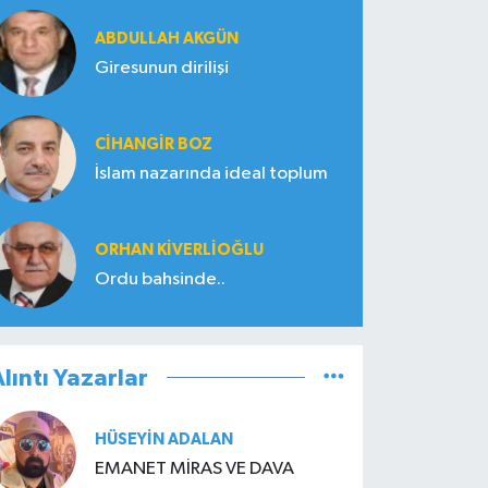
ABDULLAH AKGÜN
Giresunun dirilişi
CIHANGIR BOZ
İslam nazarında ideal toplum
ORHAN KIVERLIOĞLU
Ordu bahsinde..
lıntı Yazarlar
HÜSEYIN ADALAN
EMANET MİRAS VE DAVA