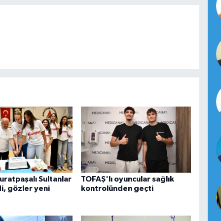
uratpaşalı Sultanlar
TOFAŞ'lı oyuncular sağlık
i, gözler yeni
kontrolünden geçti