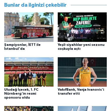
Bunlar da ilginizi çekebilir
Şampiyonlar, İETT ile
Yeşil-siyahlılar yeni sezonu
İstanbul'da
coşkuyla açtı
Uludağ İçecek, 1. FC
VakıfBank, Vanja Ivanovic'i
Nürnberg'in resmi
transfer etti
sponsoru oldu