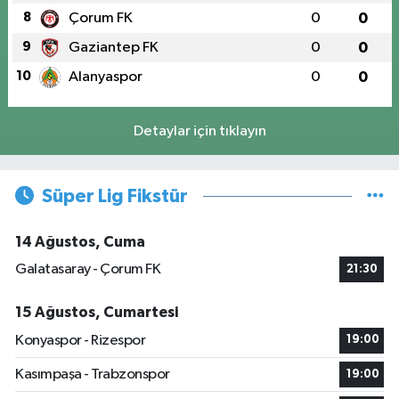
8
Çorum FK
0
0
9
Gaziantep FK
0
0
10
Alanyaspor
0
0
Detaylar için tıklayın
Süper Lig Fikstür
14 Ağustos, Cuma
Galatasaray - Çorum FK
21:30
15 Ağustos, Cumartesi
Konyaspor - Rizespor
19:00
Kasımpaşa - Trabzonspor
19:00