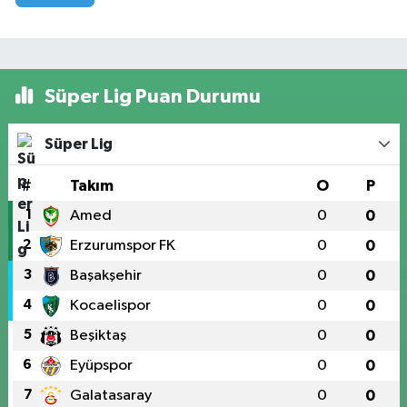
Süper Lig Puan Durumu
Süper Lig
#
Takım
O
P
1
Amed
0
0
2
Erzurumspor FK
0
0
3
Başakşehir
0
0
4
Kocaelispor
0
0
5
Beşiktaş
0
0
6
Eyüpspor
0
0
7
Galatasaray
0
0