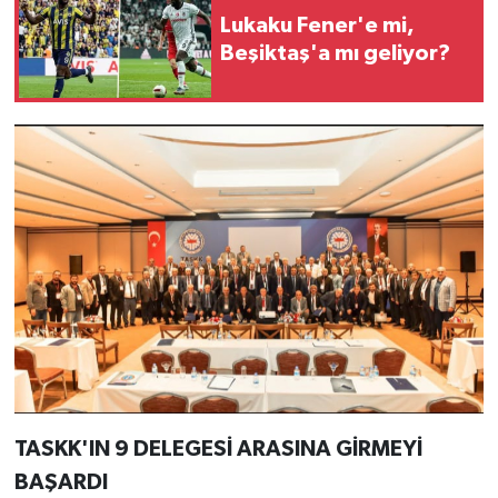
Lukaku Fener'e mi,
Beşiktaş'a mı geliyor?
TASKK'IN 9 DELEGESİ ARASINA GİRMEYİ
BAŞARDI