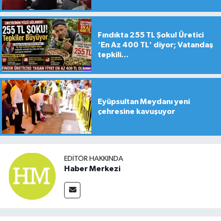
Fındıkta 255 TL Şoku! Üretici
'En Az 400 TL' diyor; Vatandaş
tepkili...
Eyüpsultan Meydanı yeni
çehresine kavuşuyor
EDITÖR HAKKINDA
Haber Merkezi