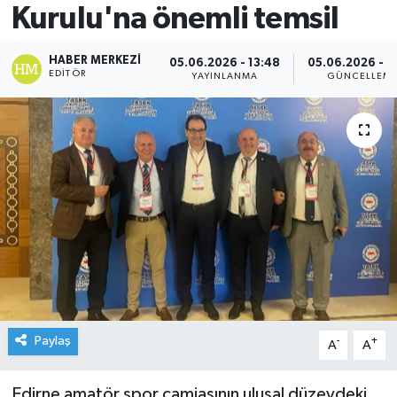
Kurulu'na önemli temsil
HABER MERKEZI
05.06.2026 - 13:48
05.06.2026 - 1
EDITÖR
YAYINLANMA
GÜNCELLEM
Paylaş
-
+
A
A
Edirne amatör spor camiasının ulusal düzeydeki