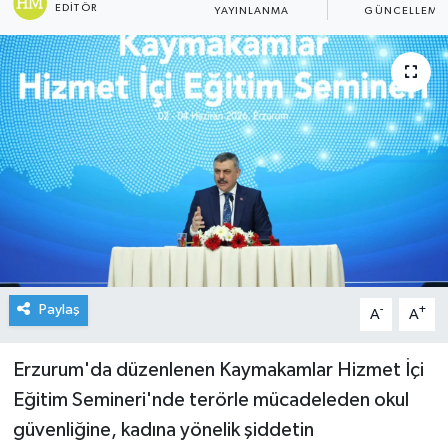
EDITÖR
YAYINLANMA
GÜNCELLEME
Paylaş
-
+
A
A
Erzurum'da düzenlenen Kaymakamlar Hizmet İçi
Eğitim Semineri'nde terörle mücadeleden okul
güvenliğine, kadına yönelik şiddetin