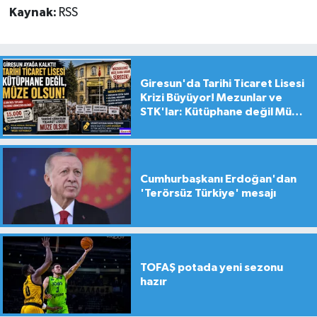
Kaynak:
RSS
Giresun'da Tarihi Ticaret Lisesi
Krizi Büyüyor! Mezunlar ve
STK'lar: Kütüphane değil Müze
yapılsın!
Cumhurbaşkanı Erdoğan'dan
'Terörsüz Türkiye' mesajı
TOFAŞ potada yeni sezonu
hazır