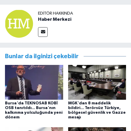
EDITÖR HAKKINDA
Haber Merkezi
Bunlar da ilginizi çekebilir
Bursa'da TEKNOSAB KOBİ
MGK'dan 8 maddelik
OSB tanıtıldı... Bursa'nın
bildiri... Terörsüz Türkiye,
kalkınma yolculuğunda yeni
bölgesel güvenlik ve Gazze
dönem
mesajı