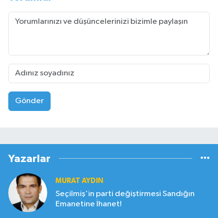
Gönder
Yazarlar
MURAT AYDIN
Seçilmiş'in parti değiştirmesi Sandığın
Emanetine İhanet!