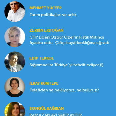
MEHMET YÜCEER
Tarım politikaları ve açlık.
ZERRIN ERDOĞAN
CHP Lideri Özgür Özel'in Fıstık Mitingi
fiyasko oldu . Çiftçi hayal kırıklığına uğradı
EDIP TEKKOL
Sığınmacılar Türkiye'yi tehdit ediyor (!)
İLKAY KUMTEPE
Telafiden ne bekliyoruz, ne buluruz?
SONGÜL BAĞIRAN
RAMAZAN AYI SABIR AYIDIR