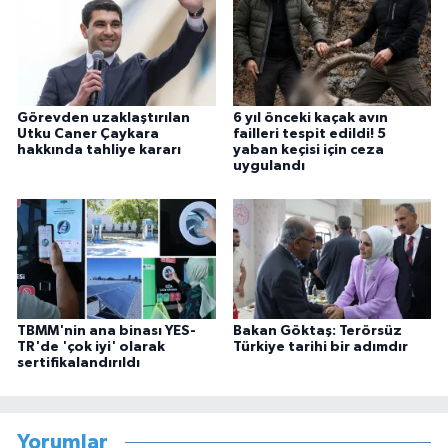
Görevden uzaklaştırılan
6 yıl önceki kaçak avın
Utku Caner Çaykara
failleri tespit edildi! 5
hakkında tahliye kararı
yaban keçisi için ceza
uygulandı
TBMM'nin ana binası YES-
Bakan Göktaş: Terörsüz
TR'de 'çok iyi' olarak
Türkiye tarihi bir adımdır
sertifikalandırıldı
Yorumlar