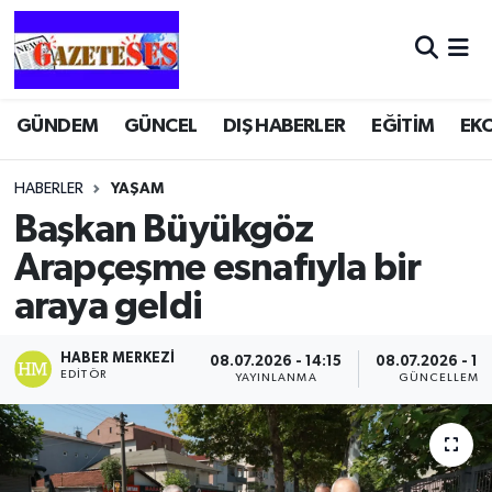
GÜNDEM
GÜNCEL
DIŞ HABERLER
EĞİTİM
EK
HABERLER
YAŞAM
Başkan Büyükgöz
Arapçeşme esnafıyla bir
araya geldi
HABER MERKEZI
08.07.2026 - 14:15
08.07.2026 - 14
EDITÖR
YAYINLANMA
GÜNCELLEME