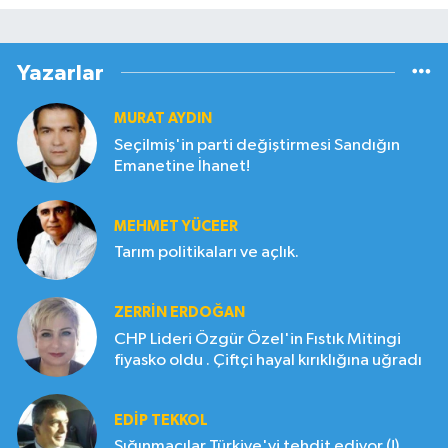
Yazarlar
MURAT AYDIN
Seçilmiş'in parti değiştirmesi Sandığın
Emanetine İhanet!
MEHMET YÜCEER
Tarım politikaları ve açlık.
ZERRIN ERDOĞAN
CHP Lideri Özgür Özel'in Fıstık Mitingi
fiyasko oldu . Çiftçi hayal kırıklığına uğradı
EDIP TEKKOL
Sığınmacılar Türkiye'yi tehdit ediyor (!)