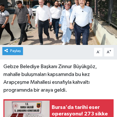
Paylaş
-
+
A
A
Gebze Belediye Başkanı Zinnur Büyükgöz,
mahalle buluşmaları kapsamında bu kez
Arapçeşme Mahallesi esnafıyla kahvaltı
programında bir araya geldi.
Bursa'da tarihi eser
operasyonu! 273 sikke