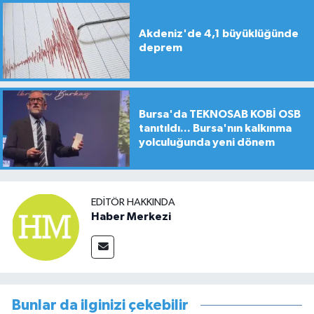
Akdeniz'de 4,1 büyüklüğünde
deprem
Bursa'da TEKNOSAB KOBİ OSB
tanıtıldı... Bursa'nın kalkınma
yolculuğunda yeni dönem
EDITÖR HAKKINDA
Haber Merkezi
Bunlar da ilginizi çekebilir