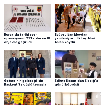
Bursa'da tarihi eser
Eyüpsultan Meydanı
operasyonu! 273 sikke ve 18
yenileniyor... İlk taşı Nuri
obje ele geçirildi
Aslan koydu
Gebze'nin geleceği için
Edirne Keşan'dan Elazığ'a
Başkent'te güçlü temaslar
gönül köprüsü