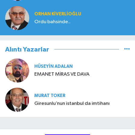
ORHAN KIVERLIOĞLU
Ordu bahsinde..
Alıntı Yazarlar
HÜSEYIN ADALAN
EMANET MİRAS VE DAVA
MURAT TOKER
Giresunlu’nun istanbul da imtihanı