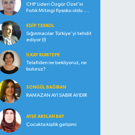
CHP Lideri Özgür Özel'in
Fıstık Mitingi fiyasko oldu .
Çiftçi hayal kırıklığına uğradı
EDIP TEKKOL
Sığınmacılar Türkiye'yi tehdit
ediyor (!)
İLKAY KUMTEPE
Telafiden ne bekliyoruz, ne
buluruz?
SONGÜL BAĞIRAN
RAMAZAN AYI SABIR AYIDIR
AYŞE ARSLAN BAY
Çocukta kişilik gelişimi