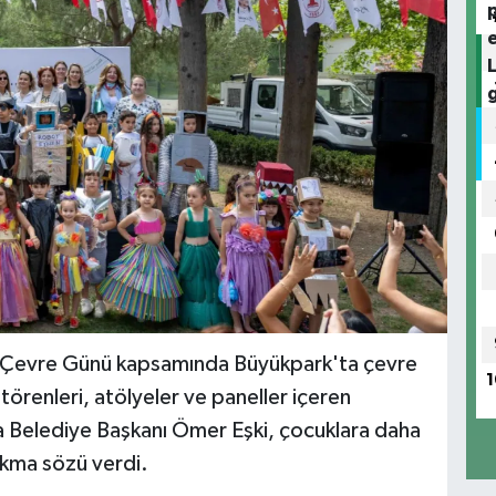
a Çevre Günü kapsamında Büyükpark'ta çevre
1
törenleri, atölyeler ve paneller içeren
a Belediye Başkanı Ömer Eşki, çocuklara daha
rakma sözü verdi.