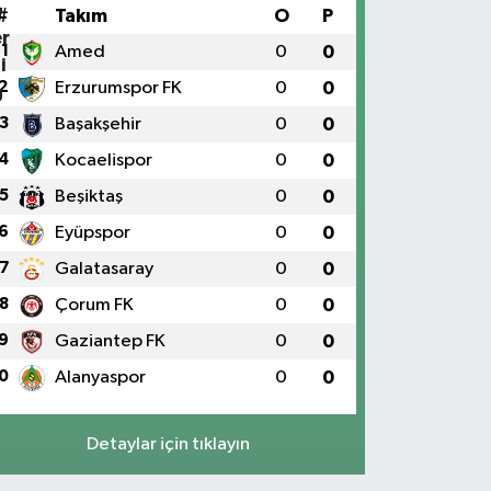
#
Takım
O
P
1
Amed
0
0
2
Erzurumspor FK
0
0
3
Başakşehir
0
0
4
Kocaelispor
0
0
5
Beşiktaş
0
0
6
Eyüpspor
0
0
7
Galatasaray
0
0
8
Çorum FK
0
0
9
Gaziantep FK
0
0
0
Alanyaspor
0
0
Detaylar için tıklayın