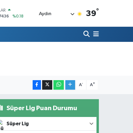
°
LAR
39
Aydın
7436
%0.18
RO
2510
%0.32
RLİN
4811
%0.38
M ALTIN
0.55
%0.03
T100
779
%-14
COIN
944,08
%-0.18
-
+
A
A
Süper Lig Puan Durumu
Süper Lig