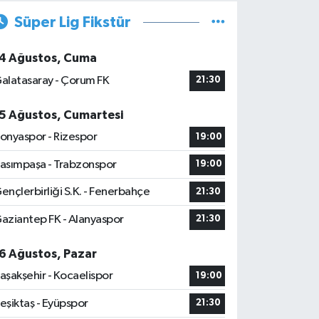
Süper Lig Fikstür
4 Ağustos, Cuma
alatasaray - Çorum FK
21:30
5 Ağustos, Cumartesi
onyaspor - Rizespor
19:00
asımpaşa - Trabzonspor
19:00
ençlerbirliği S.K. - Fenerbahçe
21:30
aziantep FK - Alanyaspor
21:30
6 Ağustos, Pazar
aşakşehir - Kocaelispor
19:00
eşiktaş - Eyüpspor
21:30