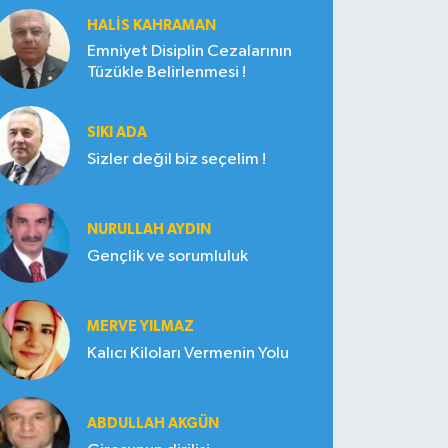
HALIS KAHRAMAN
Emniyet Disiplin Cezalarının
Tüzükle Belirlenmesi !
SIKI ADA
Sizler değil biz seçelim !
NURULLAH AYDIN
Gençlik ve sorumluluk
MERVE YILMAZ
Kalıcı Kiloları Vermenin Yolu
ABDULLAH AKGÜN