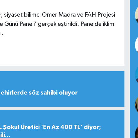
, siyaset bilimci Ömer Madra ve FAH Projesi
e Günü Paneli' gerçekleştirildi. Panelde iklim
ı.
şehirlerde söz sahibi oluyor
 Şoku! Üretici 'En Az 400 TL' diyor;
i...