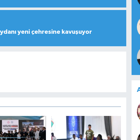
ydanı yeni çehresine kavuşuyor
A