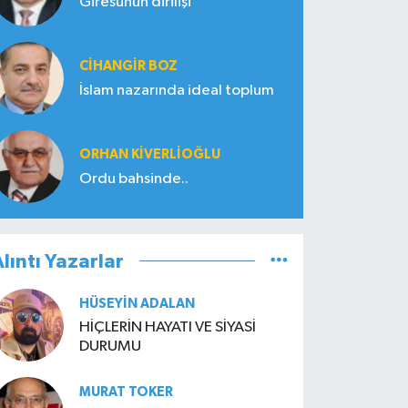
Giresunun dirilişi
CIHANGIR BOZ
İslam nazarında ideal toplum
ORHAN KIVERLIOĞLU
Ordu bahsinde..
lıntı Yazarlar
HÜSEYIN ADALAN
HİÇLERİN HAYATI VE SİYASİ
DURUMU
MURAT TOKER