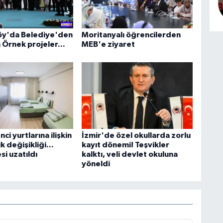
öy'da Belediye'den
Moritanyalı öğrencilerden
n Örnek projeler...
MEB'e ziyaret
ci yurtlarına ilişkin
İzmir'de özel okullarda zorlu
 değişikliği...
kayıt dönemi! Teşvikler
si uzatıldı
kalktı, veli devlet okuluna
yöneldi