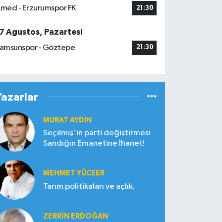
med - Erzurumspor FK
21:30
7 Ağustos, Pazartesi
amsunspor - Göztepe
21:30
Yazarlar
MURAT AYDIN
Seçilmiş'in parti değiştirmesi
Sandığın Emanetine İhanet!
MEHMET YÜCEER
Tarım politikaları ve açlık.
ZERRIN ERDOĞAN