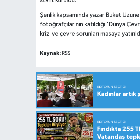
stant kuruldu.
Şenlik kapsamında yazar Buket Uzuner
fotoğrafçılarının katıldığı 'Dünya Çevr
krizi ve çevre sorunları masaya yatırıld
Kaynak:
RSS
EDITÖRÜN SEÇTIĞI
Kadınlar artık 
EDITÖRÜN SEÇTIĞI
Fındıkta 255 TL
Vatandaş tepkil