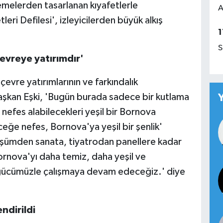
emelerden tasarlanan kıyafetlerle
A
eri Defilesi', izleyicilerden büyük alkış
1
S
evreye yatırımdır'
vre yatırımlarının ve farkındalık
Başkan Eşki, 'Bugün burada sadece bir kutlama
efes alabilecekleri yeşil bir Bornova
eğe nefes, Bornova'ya yeşil bir şenlik'
nüşümden sanata, tiyatrodan panellere kadar
Bornova'yı daha temiz, daha yeşil ve
üm gücümüzle çalışmaya devam edeceğiz.' diye
ndirildi