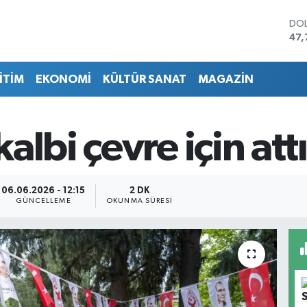
DO
47,
EU
55,
İTİM
EKONOMİ
KÜLTÜR SANAT
MAGAZİN
STE
64,
GRA
666
lbi çevre için attı
BİS
13.
BIT
64.
06.06.2026 - 12:15
2 DK
GÜNCELLEME
OKUNMA SÜRESI