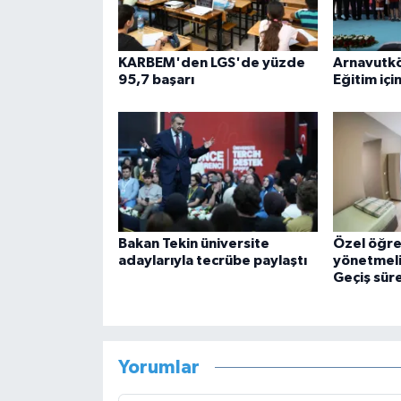
KARBEM'den LGS'de yüzde
Arnavutk
95,7 başarı
Eğitim içi
Bakan Tekin üniversite
Özel öğren
adaylarıyla tecrübe paylaştı
yönetmelik
Geçiş süre
Yorumlar