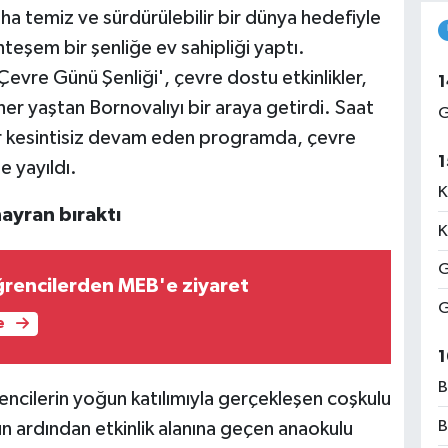
ha temiz ve sürdürülebilir bir dünya hedefiyle
şem bir şenliğe ev sahipliği yaptı.
vre Günü Şenliği', çevre dostu etkinlikler,
1
 her yaştan Bornovalıyı bir araya getirdi. Saat
G
 kesintisiz devam eden programda, çevre
1
e yayıldı.
K
ayran bıraktı
K
G
ğrencilerden MEB'e ziyaret
G
e
1
B
encilerin yoğun katılımıyla gerçekleşen coşkulu
B
n ardından etkinlik alanına geçen anaokulu