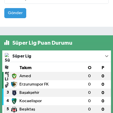
Gönder
Süper Lig Puan Durumu
Süper Lig
#
Takım
O
P
1
Amed
0
0
2
Erzurumspor FK
0
0
3
Başakşehir
0
0
4
Kocaelispor
0
0
5
Beşiktaş
0
0