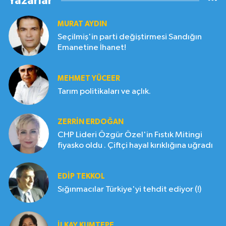
Yazarlar
MURAT AYDIN
Seçilmiş'in parti değiştirmesi Sandığın
Emanetine İhanet!
MEHMET YÜCEER
Tarım politikaları ve açlık.
ZERRIN ERDOĞAN
CHP Lideri Özgür Özel'in Fıstık Mitingi
fiyasko oldu . Çiftçi hayal kırıklığına uğradı
EDIP TEKKOL
Sığınmacılar Türkiye'yi tehdit ediyor (!)
İLKAY KUMTEPE