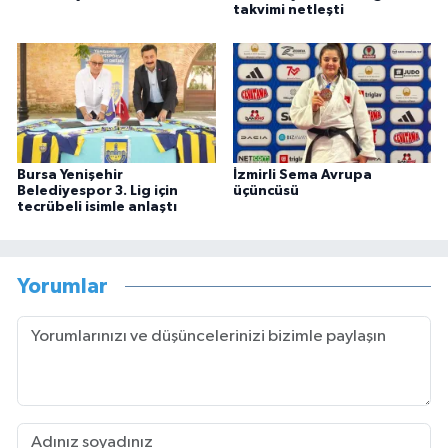
takvimi netleşti
Bursa Yenişehir
İzmirli Sema Avrupa
Belediyespor 3. Lig için
üçüncüsü
tecrübeli isimle anlaştı
Yorumlar