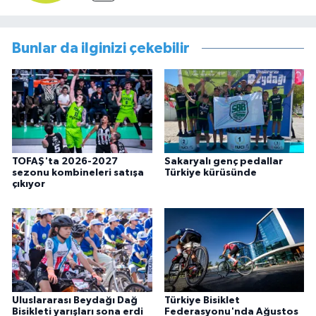
Bunlar da ilginizi çekebilir
TOFAŞ'ta 2026-2027
Sakaryalı genç pedallar
sezonu kombineleri satışa
Türkiye kürüsünde
çıkıyor
Uluslararası Beydağı Dağ
Türkiye Bisiklet
Bisikleti yarışları sona erdi
Federasyonu'nda Ağustos