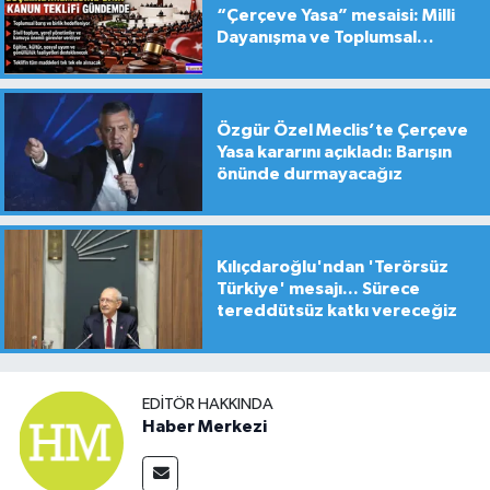
“Çerçeve Yasa” mesaisi: Milli
Dayanışma ve Toplumsal
Bütünleşme Teklifi gündemde
Özgür Özel Meclis’te Çerçeve
Yasa kararını açıkladı: Barışın
önünde durmayacağız
Kılıçdaroğlu'ndan 'Terörsüz
Türkiye' mesajı... Sürece
tereddütsüz katkı vereceğiz
EDITÖR HAKKINDA
Haber Merkezi