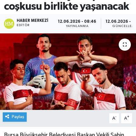
coşkusu birlikte yaşanacak
HABER MERKEZI
12.06.2026 - 08:46
12.06.2026 - 0
EDITÖR
YAYINLANMA
GÜNCELLEM
Paylaş
-
+
A
A
Bursa Büyükşehir Belediyesi Başkan Vekili Şahin