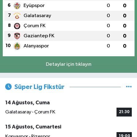
6
Eyüpspor
0
0
7
Galatasaray
0
0
8
Çorum FK
0
0
9
Gaziantep FK
0
0
10
Alanyaspor
0
0
Detaylar için tıklayın
Süper Lig Fikstür
14 Ağustos, Cuma
Galatasaray - Çorum FK
21:30
15 Ağustos, Cumartesi
Konyaspor - Rizespor
19:00