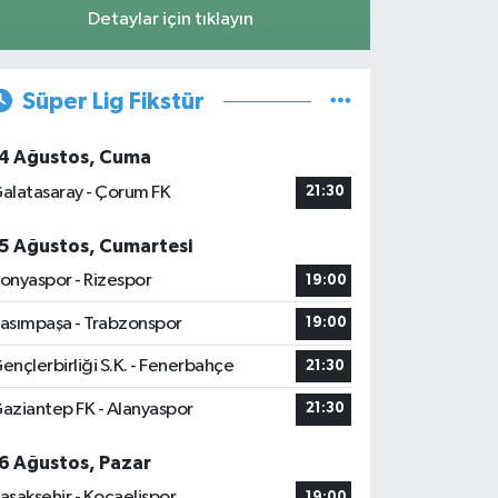
Detaylar için tıklayın
Süper Lig Fikstür
4 Ağustos, Cuma
alatasaray - Çorum FK
21:30
5 Ağustos, Cumartesi
onyaspor - Rizespor
19:00
asımpaşa - Trabzonspor
19:00
ençlerbirliği S.K. - Fenerbahçe
21:30
aziantep FK - Alanyaspor
21:30
6 Ağustos, Pazar
aşakşehir - Kocaelispor
19:00