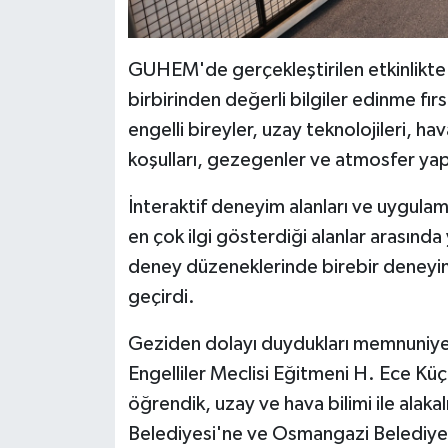
GUHEM'de gerçekleştirilen etkinlikte k
birbirinden değerli bilgiler edinme fı
engelli bireyler, uzay teknolojileri, ha
koşulları, gezegenler ve atmosfer yapıs
İnteraktif deneyim alanları ve uygulama
en çok ilgi gösterdiği alanlar arasında 
deney düzeneklerinde birebir deneyim
geçirdi.
Geziden dolayı duydukları memnuniy
Engelliler Meclisi Eğitmeni H. Ece Küçü
öğrendik, uzay ve hava bilimi ile alaka
Belediyesi'ne ve Osmangazi Belediye 