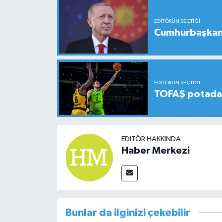
EDITÖRÜN SEÇTIĞI
Cumhurbaşkanı
EDITÖRÜN SEÇTIĞI
TOFAŞ potada 
EDITÖR HAKKINDA
Haber Merkezi
Bunlar da ilginizi çekebilir