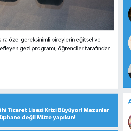
sıra özel gereksinimli bireylerin eğitsel ve
defleyen gezi programı, öğrenciler tarafından
A
hi Ticaret Lisesi Krizi Büyüyor! Mezunlar
tüphane değil Müze yapılsın!