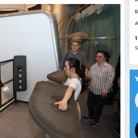
B
A
1
S