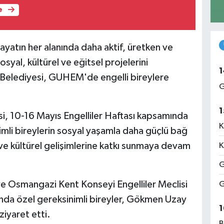
e
hayatın her alanında daha aktif, üretken ve
osyal, kültürel ve eğitsel projelerini
1
lediyesi, GUHEM'de engelli bireylere
G
1
, 10-16 Mayıs Engelliler Haftası kapsamında
K
nimli bireylerin sosyal yaşamla daha güçlü bağ
l ve kültürel gelişimlerine katkı sunmaya devam
K
G
 Osmangazi Kent Konseyi Engelliler Meclisi
G
ında özel gereksinimli bireyler, Gökmen Uzay
1
iyaret etti.
B