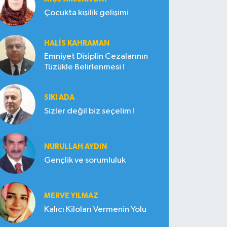
Çocukta kişilik gelişimi
HALIS KAHRAMAN
Emniyet Disiplin Cezalarının
Tüzükle Belirlenmesi !
SIKI ADA
Sizler değil biz seçelim !
NURULLAH AYDIN
Gençlik ve sorumluluk
MERVE YILMAZ
Kalıcı Kiloları Vermenin Yolu