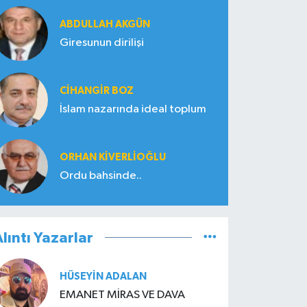
ABDULLAH AKGÜN
Giresunun dirilişi
CIHANGIR BOZ
İslam nazarında ideal toplum
ORHAN KIVERLIOĞLU
Ordu bahsinde..
lıntı Yazarlar
HÜSEYIN ADALAN
EMANET MİRAS VE DAVA