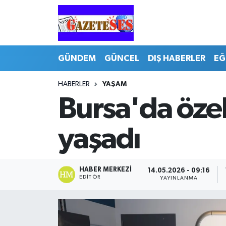
GÜNDEM
GÜNCEL
DIŞ HABERLER
EĞ
HABERLER
YAŞAM
Bursa'da öze
yaşadı
HABER MERKEZI
14.05.2026 - 09:16
EDITÖR
YAYINLANMA