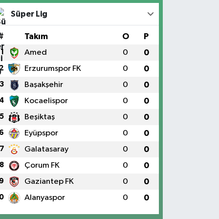
Süper Lig
#
Takım
O
P
1
Amed
0
0
2
Erzurumspor FK
0
0
3
Başakşehir
0
0
4
Kocaelispor
0
0
5
Beşiktaş
0
0
6
Eyüpspor
0
0
7
Galatasaray
0
0
8
Çorum FK
0
0
9
Gaziantep FK
0
0
0
Alanyaspor
0
0