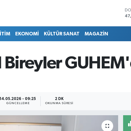
DO
47
EU
55
İTİM
EKONOMİ
KÜLTÜR SANAT
MAGAZİN
ST
64
GR
65
l Bireyler GUHEM'd
Bİ
13
BI
64
14.05.2026 - 09:25
2 DK
GÜNCELLEME
OKUNMA SÜRESI