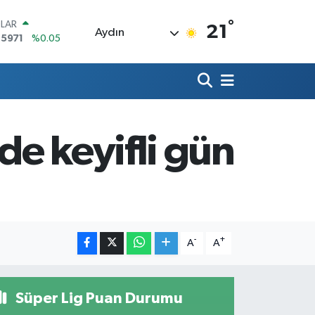
°
LAR
21
Aydın
,5971
%0.05
RO
,1336
%0.18
ERLİN
,2534
%0.22
AM ALTIN
27.85
%0.54
e keyifli gün
ST100
.703
%0
TCOIN
.475,47
%0.66
-
+
A
A
Süper Lig Puan Durumu