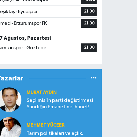
eşiktaş - Eyüpspor
21:30
med - Erzurumspor FK
21:30
7 Ağustos, Pazartesi
amsunspor - Göztepe
21:30
Yazarlar
MURAT AYDIN
Seçilmiş'in parti değiştirmesi
Sandığın Emanetine İhanet!
MEHMET YÜCEER
Tarım politikaları ve açlık.