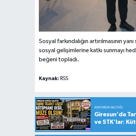
Sosyal farkındalığın artırılmasının yanı 
sosyal gelişimlerine katkı sunmayı he
beğeni topladı.
Kaynak:
RSS
EDITÖRÜN SEÇTIĞI
Giresun'da Tari
ve STK'lar: Kü