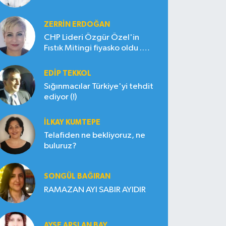
ZERRIN ERDOĞAN
CHP Lideri Özgür Özel'in
Fıstık Mitingi fiyasko oldu .
Çiftçi hayal kırıklığına uğradı
EDIP TEKKOL
Sığınmacılar Türkiye'yi tehdit
ediyor (!)
İLKAY KUMTEPE
Telafiden ne bekliyoruz, ne
buluruz?
SONGÜL BAĞIRAN
RAMAZAN AYI SABIR AYIDIR
AYŞE ARSLAN BAY