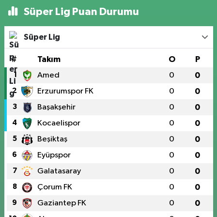
Süper Lig Puan Durumu
Süper Lig
#
Takım
O
P
1
Amed
0
0
2
Erzurumspor FK
0
0
3
Başakşehir
0
0
4
Kocaelispor
0
0
5
Beşiktaş
0
0
6
Eyüpspor
0
0
7
Galatasaray
0
0
8
Çorum FK
0
0
9
Gaziantep FK
0
0