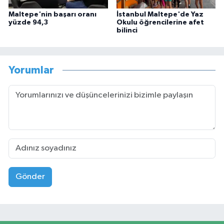
Maltepe'nin başarı oranı
İstanbul Maltepe'de Yaz
yüzde 94,3
Okulu öğrencilerine afet
bilinci
Yorumlar
Gönder