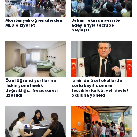
Moritanyalı öğrencilerden
Bakan Tekin üniversite
MEB'e ziyaret
adaylarıyla tecrübe
paylaştı
Özel öğrenci yurtlarına
İzmir'de özel okullarda
ilişkin yönetmelik
zorlu kayıt dönemi!
değişikliği... Geçiş süresi
Teşvikler kalktı, veli devlet
uzatıldı
okuluna yöneldi