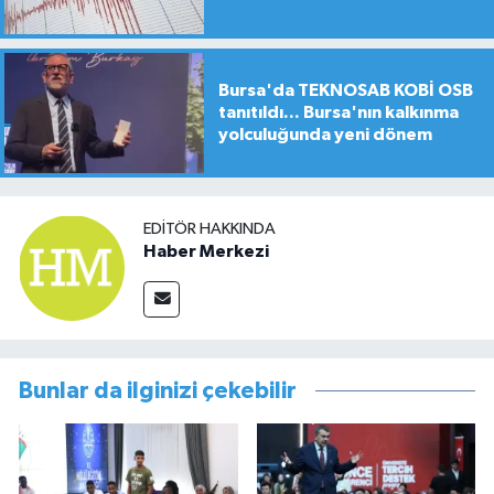
Bursa'da TEKNOSAB KOBİ OSB
tanıtıldı... Bursa'nın kalkınma
yolculuğunda yeni dönem
EDITÖR HAKKINDA
Haber Merkezi
Bunlar da ilginizi çekebilir