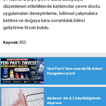
düzenlenen etkinliklerde katılımcılar çevre dostu
uygulamaları deneyimleme, bilimsel çalışmalara
katılma ve doğaya karşı sorumluluk bilinci
geliştirme fırsatı buldu.
Kaynak:
RSS
Yeni Parti'den sonraki İlk Anket
Dengeleri arstı!
Akdeniz'de 4,1 büyüklüğünde
deprem