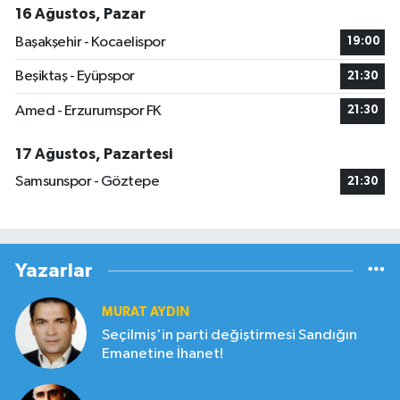
16 Ağustos, Pazar
Başakşehir - Kocaelispor
19:00
Beşiktaş - Eyüpspor
21:30
Amed - Erzurumspor FK
21:30
17 Ağustos, Pazartesi
Samsunspor - Göztepe
21:30
Yazarlar
MURAT AYDIN
Seçilmiş'in parti değiştirmesi Sandığın
Emanetine İhanet!