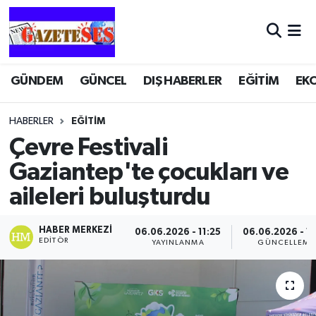
GÜNDEM
GÜNCEL
DIŞ HABERLER
EĞİTİM
EK
HABERLER
EĞİTİM
Çevre Festivali
Gaziantep'te çocukları ve
aileleri buluşturdu
HABER MERKEZI
06.06.2026 - 11:25
06.06.2026 - 11
EDITÖR
YAYINLANMA
GÜNCELLEME