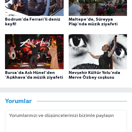
Bodrum'da Ferrari'li deniz
Maltepe'de, Süreyya
keyfi!
Plajı'nda müzik ziyafeti
Bursa'da Aslı Hünel'den
Nevşehir Kültür Yolu'nda
'Açıkhava'da müzik ziyafeti
Merve Özbey coşkusu
Yorumlar