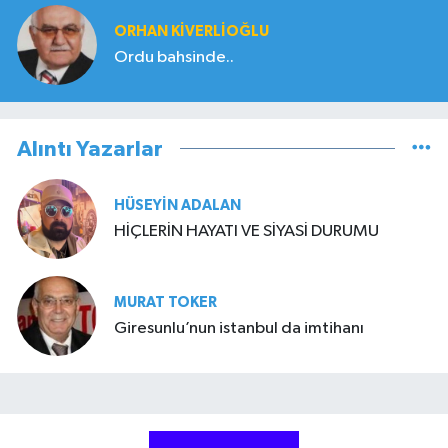
ORHAN KIVERLIOĞLU
Ordu bahsinde..
Alıntı Yazarlar
HÜSEYIN ADALAN
HİÇLERİN HAYATI VE SİYASİ DURUMU
MURAT TOKER
Giresunlu’nun istanbul da imtihanı