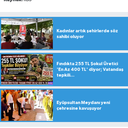
Kadınlar artık şehirlerde söz
sahibi oluyor
Fındıkta 255 TL Şoku! Üretici
'En Az 400 TL' diyor; Vatandaş
tepkili...
Eyüpsultan Meydanı yeni
çehresine kavuşuyor