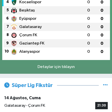
4
Kocaelispor
0
0
5
Beşiktaş
0
0
6
Eyüpspor
0
0
7
Galatasaray
0
0
8
Çorum FK
0
0
9
Gaziantep FK
0
0
10
Alanyaspor
0
0
Detaylar için tıklayın
Süper Lig Fikstür
14 Ağustos, Cuma
Galatasaray - Çorum FK
21:30