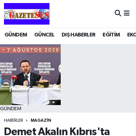
GÜNDEM
GÜNCEL
DIŞ HABERLER
EĞİTİM
EK
GÜNDEM
HABERLER
MAGAZİN
Demet Akalın Kıbrıs'ta