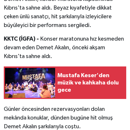
Kıbrıs'ta sahne aldı. Beyaz kıyafetiyle dikkat
çeken ünlü sanatçı, hit şarkılarıyla izleyicilere
büyüleyici bir performans sergiledi.
KKTC (İGFA) -
Konser maratonuna hız kesmeden
devam eden Demet Akalın, önceki akşam
Kıbrıs'ta sahne aldı.
Mustafa Keser'den
müzik ve kahkaha dolu
gece
Günler öncesinden rezervasyonları dolan
mekânda konuklar, dünden bugüne hit olmuş
Demet Akalın şarkılarıyla coştu.