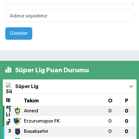
Gönder
Süper Lig Puan Durumu
Süper Lig
#
Takım
O
P
1
Amed
0
0
2
Erzurumspor FK
0
0
3
Başakşehir
0
0