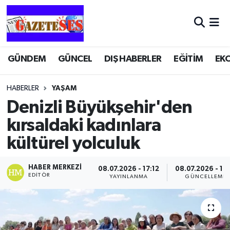
GÜNDEM
GÜNCEL
DIŞ HABERLER
EĞİTİM
EK
HABERLER
YAŞAM
Denizli Büyükşehir'den
kırsaldaki kadınlara
kültürel yolculuk
HABER MERKEZI
08.07.2026 - 17:12
08.07.2026 - 17:
EDITÖR
YAYINLANMA
GÜNCELLEME