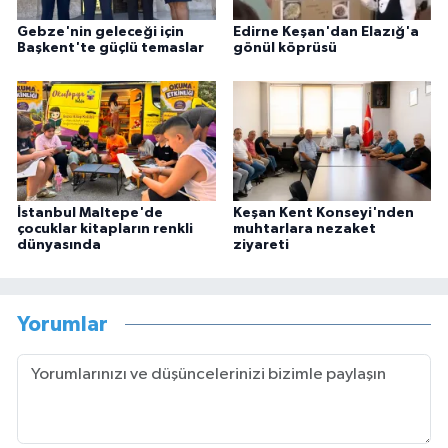
Gebze'nin geleceği için
Edirne Keşan'dan Elazığ'a
Başkent'te güçlü temaslar
gönül köprüsü
İstanbul Maltepe'de
Keşan Kent Konseyi'nden
çocuklar kitapların renkli
muhtarlara nezaket
dünyasında
ziyareti
Yorumlar