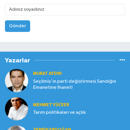
Gönder
Yazarlar
MURAT AYDIN
Seçilmiş'in parti değiştirmesi Sandığın
Emanetine İhanet!
MEHMET YÜCEER
Tarım politikaları ve açlık.
ZERRIN ERDOĞAN