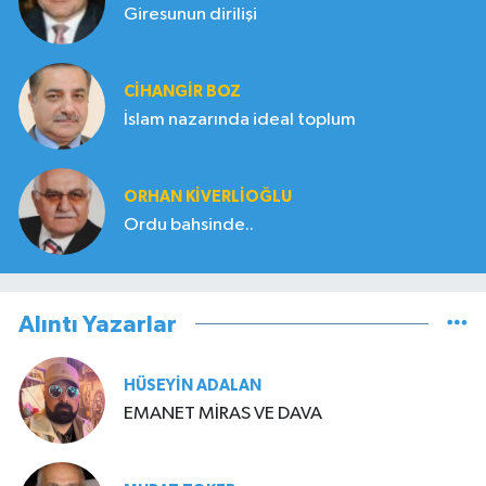
Giresunun dirilişi
CIHANGIR BOZ
İslam nazarında ideal toplum
ORHAN KIVERLIOĞLU
Ordu bahsinde..
Alıntı Yazarlar
HÜSEYIN ADALAN
EMANET MİRAS VE DAVA