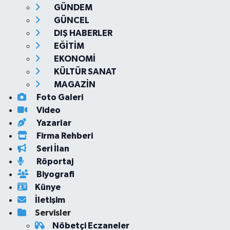
GÜNDEM
GÜNCEL
DIŞ HABERLER
EĞİTİM
EKONOMİ
KÜLTÜR SANAT
MAGAZİN
Foto Galeri
Video
Yazarlar
Firma Rehberi
Seri İlan
Röportaj
Biyografi
Künye
İletişim
Servisler
Nöbetçi Eczaneler