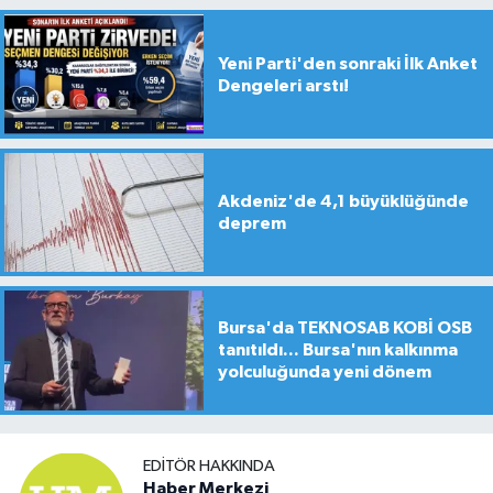
Yeni Parti'den sonraki İlk Anket
Dengeleri arstı!
Akdeniz'de 4,1 büyüklüğünde
deprem
Bursa'da TEKNOSAB KOBİ OSB
tanıtıldı... Bursa'nın kalkınma
yolculuğunda yeni dönem
EDITÖR HAKKINDA
Haber Merkezi