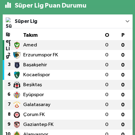
Süper Lig Puan Durumu
Süper Lig
#
Takım
O
P
1
Amed
0
0
2
Erzurumspor FK
0
0
3
Başakşehir
0
0
4
Kocaelispor
0
0
5
Beşiktaş
0
0
6
Eyüpspor
0
0
7
Galatasaray
0
0
8
Çorum FK
0
0
9
Gaziantep FK
0
0
10
Alanyaspor
0
0