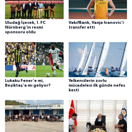
Uludağ İçecek, 1. FC
VakıfBank, Vanja Ivanovic'i
Nürnberg'in resmi
transfer etti
sponsoru oldu
Lukaku Fener'e mi,
Yelkencilerin zorlu
Beşiktaş'a mı geliyor?
mücadelesi ilk günde nefes
kesti