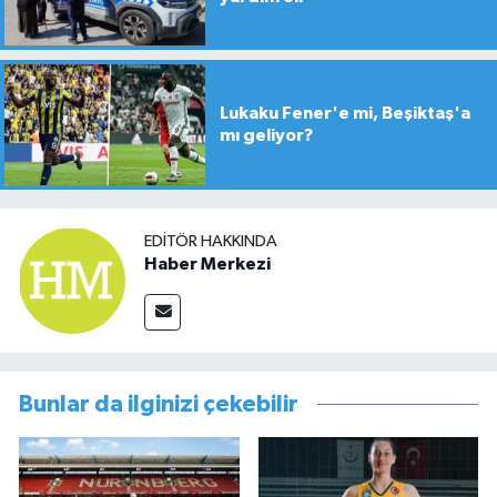
Lukaku Fener'e mi, Beşiktaş'a
mı geliyor?
EDITÖR HAKKINDA
Haber Merkezi
Bunlar da ilginizi çekebilir