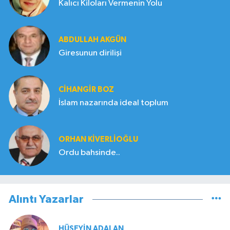
Kalıcı Kiloları Vermenin Yolu
ABDULLAH AKGÜN
Giresunun dirilişi
CIHANGIR BOZ
İslam nazarında ideal toplum
ORHAN KIVERLIOĞLU
Ordu bahsinde..
Alıntı Yazarlar
HÜSEYIN ADALAN