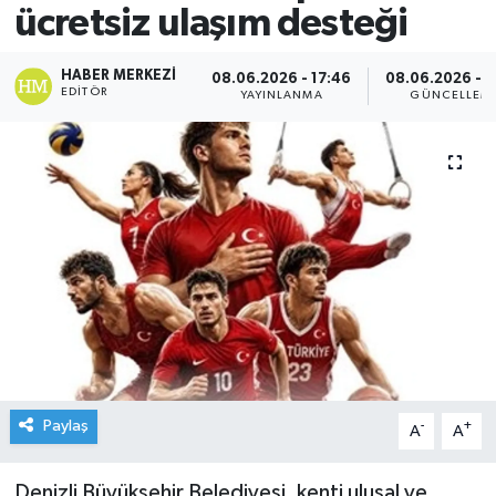
ücretsiz ulaşım desteği
HABER MERKEZI
08.06.2026 - 17:46
08.06.2026 - 1
EDITÖR
YAYINLANMA
GÜNCELLEM
Paylaş
-
+
A
A
Denizli Büyükşehir Belediyesi, kenti ulusal ve