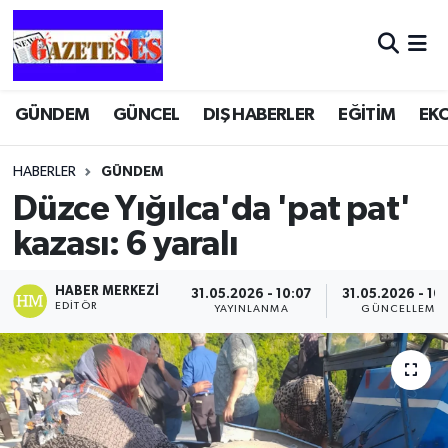
GÜNDEM
GÜNCEL
DIŞ HABERLER
EĞİTİM
EK
HABERLER
GÜNDEM
Düzce Yığılca'da 'pat pat'
kazası: 6 yaralı
HABER MERKEZI
31.05.2026 - 10:07
31.05.2026 - 10
EDITÖR
YAYINLANMA
GÜNCELLEME