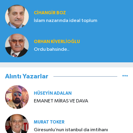
CIHANGIR BOZ
İslam nazarında ideal toplum
ORHAN KIVERLIOĞLU
Ordu bahsinde..
Alıntı Yazarlar
HÜSEYIN ADALAN
EMANET MİRAS VE DAVA
MURAT TOKER
Giresunlu’nun istanbul da imtihanı