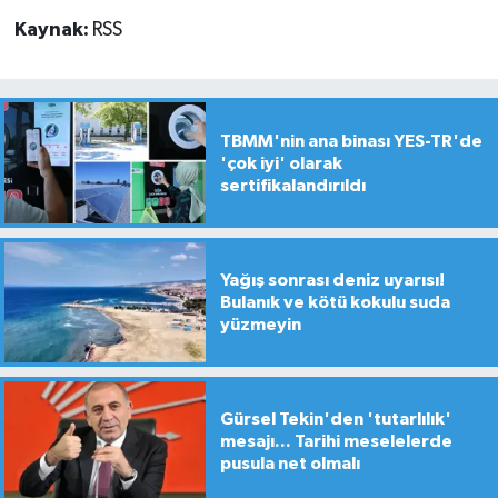
Kaynak:
RSS
TBMM'nin ana binası YES-TR'de
'çok iyi' olarak
sertifikalandırıldı
Yağış sonrası deniz uyarısı!
Bulanık ve kötü kokulu suda
yüzmeyin
Gürsel Tekin'den 'tutarlılık'
mesajı... Tarihi meselelerde
pusula net olmalı