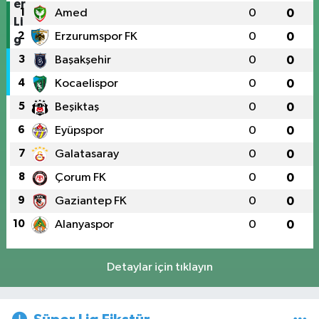
1
Amed
0
0
2
Erzurumspor FK
0
0
3
Başakşehir
0
0
4
Kocaelispor
0
0
5
Beşiktaş
0
0
6
Eyüpspor
0
0
7
Galatasaray
0
0
8
Çorum FK
0
0
9
Gaziantep FK
0
0
10
Alanyaspor
0
0
Detaylar için tıklayın