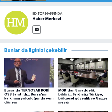
EDITÖR HAKKINDA
Haber Merkezi
Bunlar da ilginizi çekebilir
Bursa'da TEKNOSAB KOBİ
MGK'dan 8 maddelik
OSB tanıtıldı... Bursa'nın
bildiri... Terörsüz Türkiye,
kalkınma yolculuğunda yeni
bölgesel güvenlik ve Gazze
dönem
mesajı