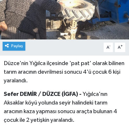
Paylaş
-
+
A
A
Düzce'nin Yığılca ilçesinde 'pat pat' olarak bilinen
tarım aracının devrilmesi sonucu 4'ü çocuk 6 kişi
yaralandı.
Sefer DEMİR / DÜZCE (İGFA) -
Yığılca'nın
Aksaklar köyü yolunda seyir halindeki tarım
aracının kaza yapması sonucu araçta bulunan 4
çocuk ile 2 yetişkin yaralandı.