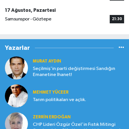
17 Ağustos, Pazartesi
Samsunspor - Göztepe
21:30
Yazarlar
MURAT AYDIN
Seçilmiş'in parti değiştirmesi Sandığın
Emanetine İhanet!
MEHMET YÜCEER
Tarım politikaları ve açlık.
ZERRIN ERDOĞAN
CHP Lideri Özgür Özel'in Fıstık Mitingi