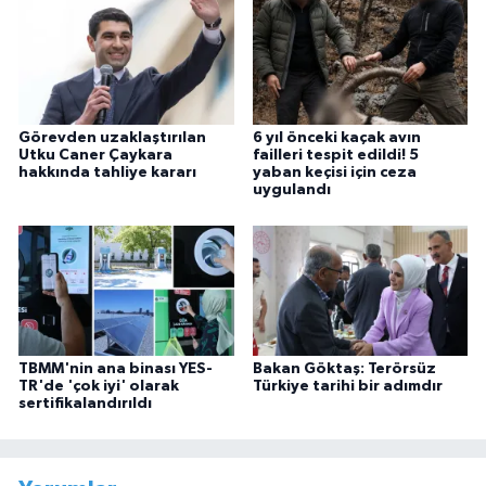
Görevden uzaklaştırılan
6 yıl önceki kaçak avın
Utku Caner Çaykara
failleri tespit edildi! 5
hakkında tahliye kararı
yaban keçisi için ceza
uygulandı
TBMM'nin ana binası YES-
Bakan Göktaş: Terörsüz
TR'de 'çok iyi' olarak
Türkiye tarihi bir adımdır
sertifikalandırıldı