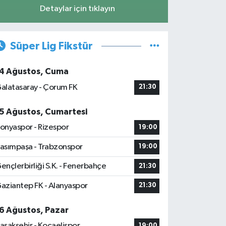
Detaylar için tıklayın
Süper Lig Fikstür
4 Ağustos, Cuma
alatasaray - Çorum FK
21:30
5 Ağustos, Cumartesi
onyaspor - Rizespor
19:00
asımpaşa - Trabzonspor
19:00
ençlerbirliği S.K. - Fenerbahçe
21:30
aziantep FK - Alanyaspor
21:30
6 Ağustos, Pazar
aşakşehir - Kocaelispor
19:00