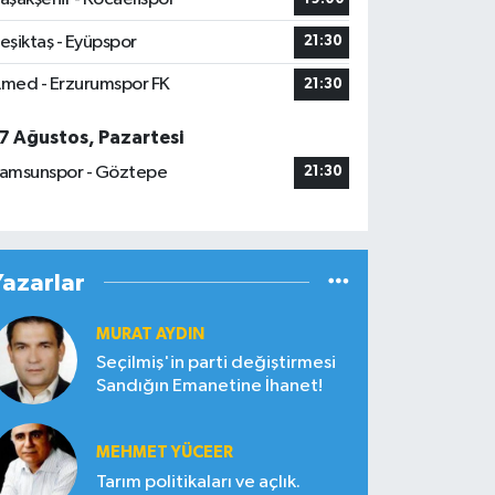
eşiktaş - Eyüpspor
21:30
med - Erzurumspor FK
21:30
7 Ağustos, Pazartesi
amsunspor - Göztepe
21:30
Yazarlar
MURAT AYDIN
Seçilmiş'in parti değiştirmesi
Sandığın Emanetine İhanet!
MEHMET YÜCEER
Tarım politikaları ve açlık.