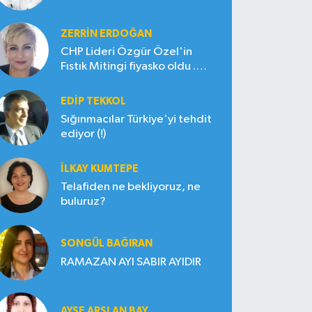
ZERRIN ERDOĞAN
CHP Lideri Özgür Özel'in
Fıstık Mitingi fiyasko oldu .
Çiftçi hayal kırıklığına uğradı
EDIP TEKKOL
Sığınmacılar Türkiye'yi tehdit
ediyor (!)
İLKAY KUMTEPE
Telafiden ne bekliyoruz, ne
buluruz?
SONGÜL BAĞIRAN
RAMAZAN AYI SABIR AYIDIR
AYŞE ARSLAN BAY