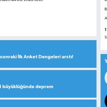
B
A
1
S
sonraki İlk Anket Dengeleri arstı!
,1 büyüklüğünde deprem