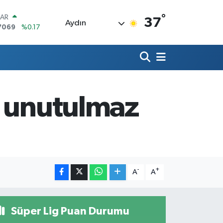
°
LAR
37
Aydın
7069
%0.17
RO
0265
%0.01
RLİN
1897
%0.02
M ALTIN
4.81
%1.44
n unutulmaz
T100
887
%64
COIN
360,53
%-0.76
-
+
A
A
Süper Lig Puan Durumu