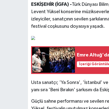
ESKİŞEHİR (İGFA) -
Türk Dünyası Bili
Levent Yüksel konserine müzikseverler 
izleyiciler, sanatçının sevilen şarkıla
festival coşkusunu doyasıya yaşadı.
Emre Altuğ'da
İçeriği Görüntül
Usta sanatçı; 'Ya Sonra', 'İstanbul' ve
yanı sıra 'Beni Bırakın' şarkısını da Eski
Güçlü sahne performansı ve sevilen r
Yüksel, festivalin unutulmaz konserleri