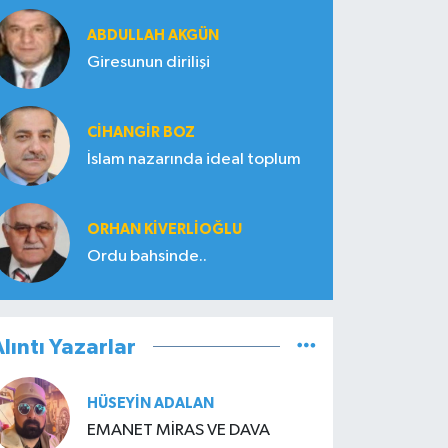
ABDULLAH AKGÜN
Giresunun dirilişi
CIHANGIR BOZ
İslam nazarında ideal toplum
ORHAN KIVERLIOĞLU
Ordu bahsinde..
lıntı Yazarlar
HÜSEYIN ADALAN
EMANET MİRAS VE DAVA