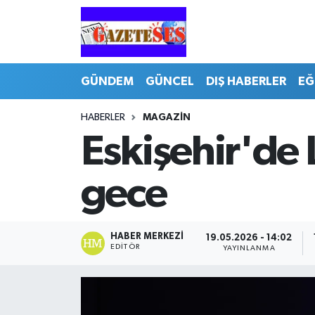
GÜNDEM
GÜNCEL
DIŞ HABERLER
EĞ
HABERLER
MAGAZİN
Eskişehir'de
gece
HABER MERKEZI
19.05.2026 - 14:02
EDITÖR
YAYINLANMA