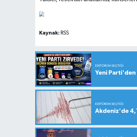
Kaynak:
RSS
EDITÖRÜN SEÇTIĞI
Yeni Parti'den 
EDITÖRÜN SEÇTIĞI
Akdeniz'de 4