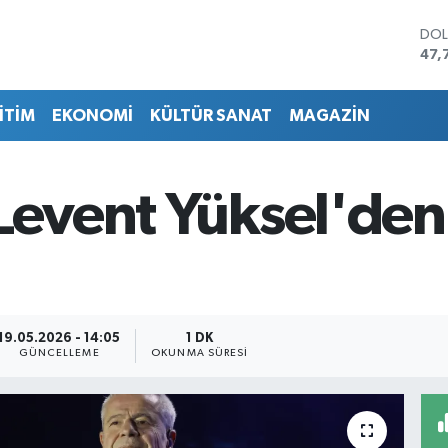
DO
47,
EU
55,
İTİM
EKONOMİ
KÜLTÜR SANAT
MAGAZİN
STE
64,
GRA
657
 Levent Yüksel'de
BİS
13.
BIT
64.
19.05.2026 - 14:05
1 DK
GÜNCELLEME
OKUNMA SÜRESI