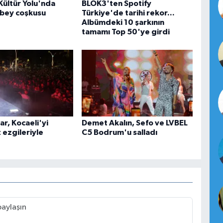
Kültür Yolu'nda
BLOK3'ten Spotify
bey coşkusu
Türkiye'de tarihi rekor...
Albümdeki 10 şarkının
tamamı Top 50'ye girdi
ar, Kocaeli'yi
Demet Akalın, Sefo ve LVBEL
 ezgileriyle
C5 Bodrum'u salladı