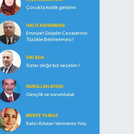
Çocukta kişilik gelişimi
HALIS KAHRAMAN
Emniyet Disiplin Cezalarının
Tüzükle Belirlenmesi !
SIKI ADA
Sizler değil biz seçelim !
NURULLAH AYDIN
Gençlik ve sorumluluk
MERVE YILMAZ
Kalıcı Kiloları Vermenin Yolu