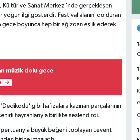
m, Kültür ve Sanat Merkezi'nde gerçekleşen
yoğun ilgi gösterdi. Festival alanını dolduran
rına gece boyunca hep bir ağızdan eşlik ederek
1
G
1
n müzik dolu gece
K
e
K
G
 'Dedikodu' gibi hafızalara kazınan parçalarının
şehirli hayranlarıyla birlikte seslendirdi.
G
epertuarıyla büyük beğeni toplayan Levent
1
nden birine imza attı.
B