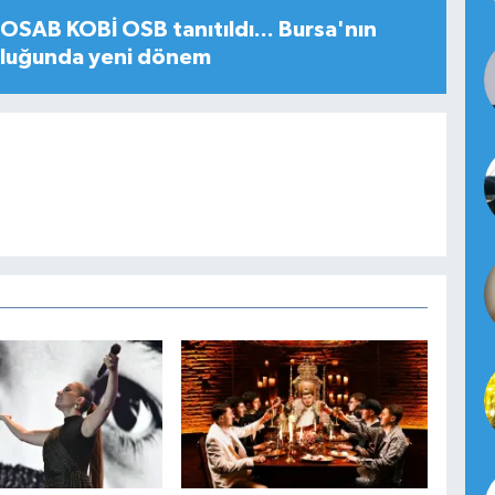
SAB KOBİ OSB tanıtıldı... Bursa'nın
uluğunda yeni dönem