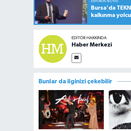
EDITÖRÜN SEÇTIĞI
Bursa'da TEKNO
kalkınma yolc
EDITÖR HAKKINDA
Haber Merkezi
Bunlar da ilginizi çekebilir