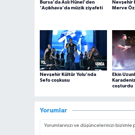
Bursa'da Aslı Hünel'den
Nevşehir 
'Açıkhava'da müzik ziyafeti
Merve Öz
Nevşehir Kültür Yolu'nda
Ekin Uzunl
Sefo coşkusu
Karadeniz
coşturdu
Yorumlar