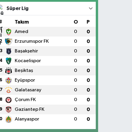
Süper Lig
#
Takım
O
P
1
Amed
0
0
2
Erzurumspor FK
0
0
3
Başakşehir
0
0
4
Kocaelispor
0
0
5
Beşiktaş
0
0
6
Eyüpspor
0
0
7
Galatasaray
0
0
8
Çorum FK
0
0
9
Gaziantep FK
0
0
0
Alanyaspor
0
0