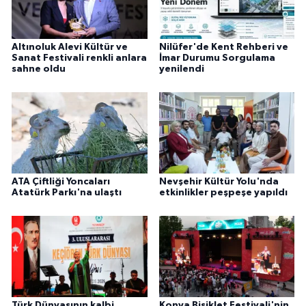
Altınoluk Alevi Kültür ve
Nilüfer'de Kent Rehberi ve
Sanat Festivali renkli anlara
İmar Durumu Sorgulama
sahne oldu
yenilendi
ATA Çiftliği Yoncaları
Nevşehir Kültür Yolu'nda
Atatürk Parkı'na ulaştı
etkinlikler peşpeşe yapıldı
Türk Dünyasının kalbi
Konya Bisiklet Festivali'nin