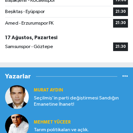
Başakşehir - Kocaelispor
19:00
Beşiktaş - Eyüpspor
21:30
Amed - Erzurumspor FK
21:30
17 Ağustos, Pazartesi
Samsunspor - Göztepe
21:30
Yazarlar
MURAT AYDIN
Seçilmiş'in parti değiştirmesi Sandığın
Emanetine İhanet!
MEHMET YÜCEER
Tarım politikaları ve açlık.