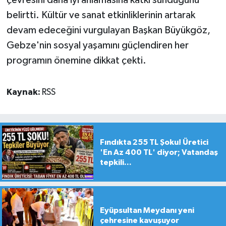
belirtti. Kültür ve sanat etkinliklerinin artarak
devam edeceğini vurgulayan Başkan Büyükgöz,
Gebze'nin sosyal yaşamını güçlendiren her
programın önemine dikkat çekti.
Kaynak:
RSS
Fındıkta 255 TL Şoku! Üretici
'En Az 400 TL' diyor; Vatandaş
tepkili...
Eyüpsultan Meydanı yeni
çehresine kavuşuyor