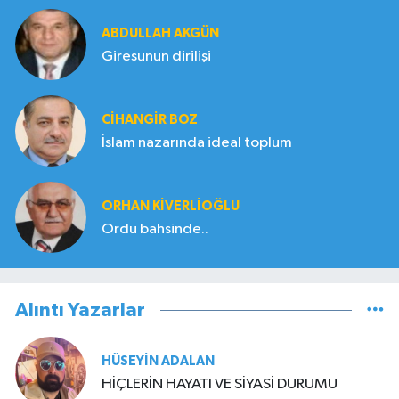
ABDULLAH AKGÜN
Giresunun dirilişi
CIHANGIR BOZ
İslam nazarında ideal toplum
ORHAN KIVERLIOĞLU
Ordu bahsinde..
Alıntı Yazarlar
HÜSEYIN ADALAN
HİÇLERİN HAYATI VE SİYASİ DURUMU