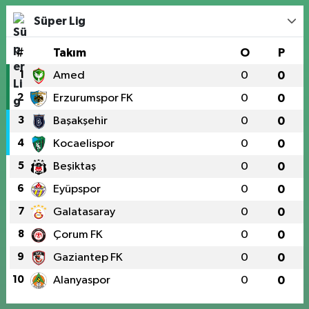
Süper Lig
#
Takım
O
P
1
Amed
0
0
2
Erzurumspor FK
0
0
3
Başakşehir
0
0
4
Kocaelispor
0
0
5
Beşiktaş
0
0
6
Eyüpspor
0
0
7
Galatasaray
0
0
8
Çorum FK
0
0
9
Gaziantep FK
0
0
10
Alanyaspor
0
0