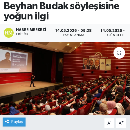
Beyhan Budak söyleşisine
yoğun ilgi
HABER MERKEZI
14.05.2026 - 09:38
14.05.2026 - 0
EDITÖR
YAYINLANMA
GÜNCELLEM
Paylaş
-
+
A
A