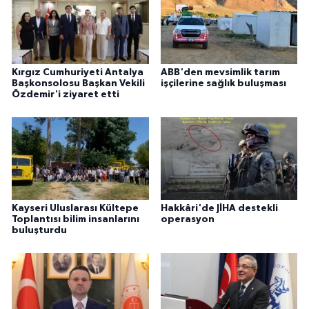
Kırgız Cumhuriyeti Antalya
ABB'den mevsimlik tarım
Başkonsolosu Başkan Vekili
işçilerine sağlık buluşması
Özdemir'i ziyaret etti
Kayseri Uluslarası Kültepe
Hakkâri'de JİHA destekli
Toplantısı bilim insanlarını
operasyon
buluşturdu