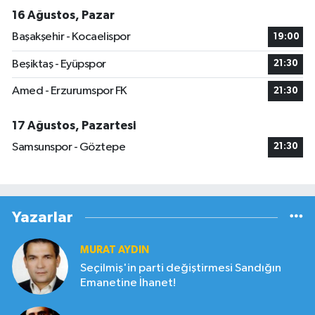
16 Ağustos, Pazar
Başakşehir - Kocaelispor
19:00
Beşiktaş - Eyüpspor
21:30
Amed - Erzurumspor FK
21:30
17 Ağustos, Pazartesi
Samsunspor - Göztepe
21:30
Yazarlar
MURAT AYDIN
Seçilmiş'in parti değiştirmesi Sandığın
Emanetine İhanet!