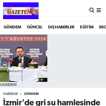
GÜNDEM
GÜNCEL
DIŞ HABERLER
EĞİTİM
EK
GÜNDEM
HABERLER
GÜNDEM
İzmir'de gri su hamlesinde