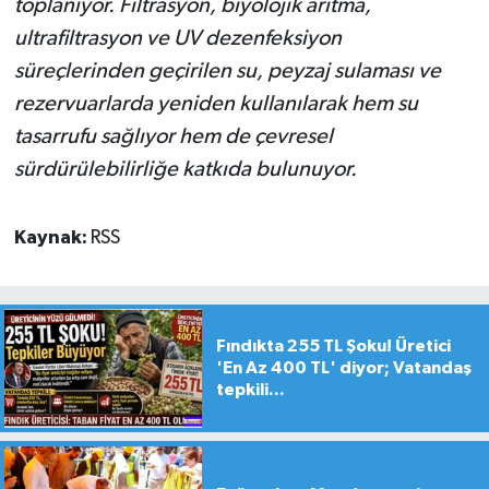
toplanıyor. Filtrasyon, biyolojik arıtma,
ultrafiltrasyon ve UV dezenfeksiyon
süreçlerinden geçirilen su, peyzaj sulaması ve
rezervuarlarda yeniden kullanılarak hem su
tasarrufu sağlıyor hem de çevresel
sürdürülebilirliğe katkıda bulunuyor.
Kaynak:
RSS
Fındıkta 255 TL Şoku! Üretici
'En Az 400 TL' diyor; Vatandaş
tepkili...