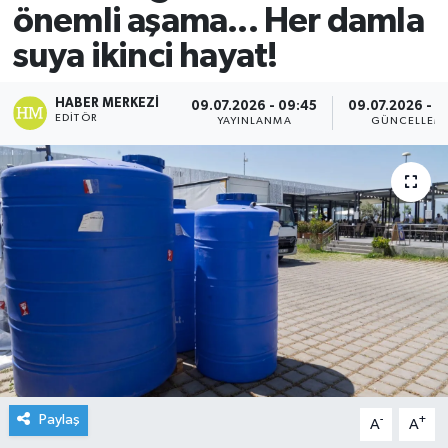
önemli aşama... Her damla
suya ikinci hayat!
HABER MERKEZI
09.07.2026 - 09:45
09.07.2026 - 0
EDITÖR
YAYINLANMA
GÜNCELLEM
Paylaş
-
+
A
A