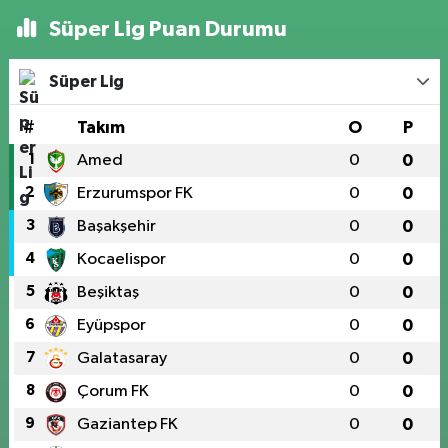
Süper Lig Puan Durumu
Süper Lig
#
Takım
O
P
1
Amed
0
0
2
Erzurumspor FK
0
0
3
Başakşehir
0
0
4
Kocaelispor
0
0
5
Beşiktaş
0
0
6
Eyüpspor
0
0
7
Galatasaray
0
0
8
Çorum FK
0
0
9
Gaziantep FK
0
0