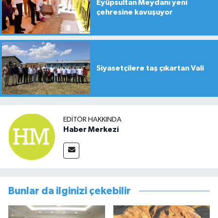
Eyüpsultan Meydanı yeni
çehresine kavuşuyor
Siyasetçilere taş çıkartan Vali
EDITÖR HAKKINDA
Haber Merkezi
Bunlar da ilginizi çekebilir