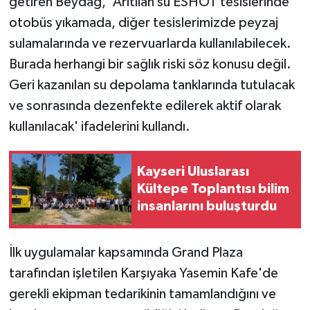
getiren Beydağ, 'Arıtılan su ESHOT tesislerinde
otobüs yıkamada, diğer tesislerimizde peyzaj
sulamalarında ve rezervuarlarda kullanılabilecek.
Burada herhangi bir sağlık riski söz konusu değil.
Geri kazanılan su depolama tanklarında tutulacak
ve sonrasında dezenfekte edilerek aktif olarak
kullanılacak' ifadelerini kullandı.
Kayseri Uluslarası
Kültepe Toplantısı bilim
insanlarını buluşturdu
İlk uygulamalar kapsamında Grand Plaza
tarafından işletilen Karşıyaka Yasemin Kafe'de
gerekli ekipman tedarikinin tamamlandığını ve