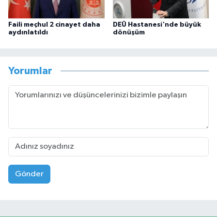
Faili meçhul 2 cinayet daha
DEÜ Hastanesi'nde büyük
aydınlatıldı
dönüşüm
Yorumlar
Gönder