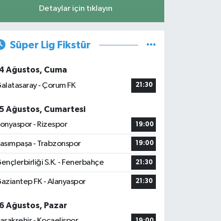
Detaylar için tıklayın
Süper Lig Fikstür
4 Ağustos, Cuma
alatasaray - Çorum FK
21:30
5 Ağustos, Cumartesi
onyaspor - Rizespor
19:00
asımpaşa - Trabzonspor
19:00
ençlerbirliği S.K. - Fenerbahçe
21:30
aziantep FK - Alanyaspor
21:30
6 Ağustos, Pazar
aşakşehir - Kocaelispor
19:00