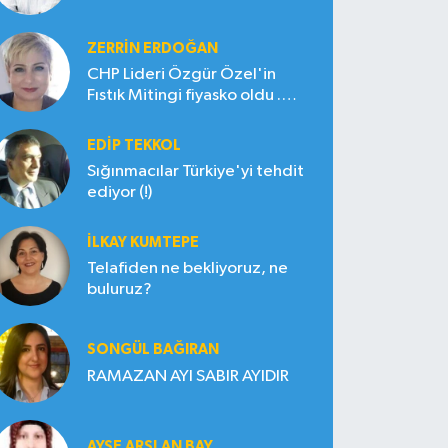
ZERRIN ERDOĞAN
CHP Lideri Özgür Özel'in
Fıstık Mitingi fiyasko oldu .
Çiftçi hayal kırıklığına uğradı
EDIP TEKKOL
Sığınmacılar Türkiye'yi tehdit
ediyor (!)
İLKAY KUMTEPE
Telafiden ne bekliyoruz, ne
buluruz?
SONGÜL BAĞIRAN
RAMAZAN AYI SABIR AYIDIR
AYŞE ARSLAN BAY