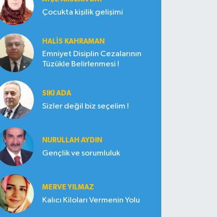
Çocukta kişilik gelişimi
HALIS KAHRAMAN
Emniyet Disiplin Cezalarının
Tüzükle Belirlenmesi !
SIKI ADA
Sizler değil biz seçelim !
NURULLAH AYDIN
Gençlik ve sorumluluk
MERVE YILMAZ
Kalıcı Kiloları Vermenin Yolu