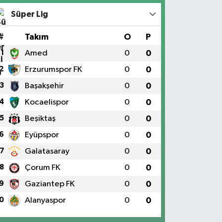
Süper Lig
#
Takım
O
P
1
Amed
0
0
2
Erzurumspor FK
0
0
3
Başakşehir
0
0
4
Kocaelispor
0
0
5
Beşiktaş
0
0
6
Eyüpspor
0
0
7
Galatasaray
0
0
8
Çorum FK
0
0
9
Gaziantep FK
0
0
0
Alanyaspor
0
0