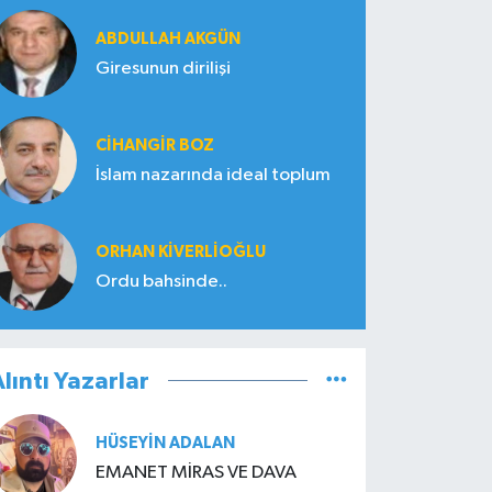
ABDULLAH AKGÜN
Giresunun dirilişi
CIHANGIR BOZ
İslam nazarında ideal toplum
ORHAN KIVERLIOĞLU
Ordu bahsinde..
lıntı Yazarlar
HÜSEYIN ADALAN
EMANET MİRAS VE DAVA