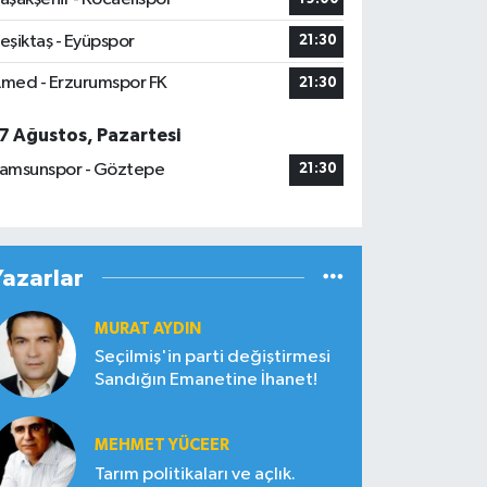
eşiktaş - Eyüpspor
21:30
med - Erzurumspor FK
21:30
7 Ağustos, Pazartesi
amsunspor - Göztepe
21:30
Yazarlar
MURAT AYDIN
Seçilmiş'in parti değiştirmesi
Sandığın Emanetine İhanet!
MEHMET YÜCEER
Tarım politikaları ve açlık.