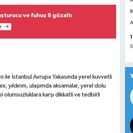
B
şturucu ve fuhuş 8 gözaltı
A
e
1
S
i ile İstanbul Avrupa Yakasında yerel kuvvetli
nı, yıldırım, ulaşımda aksamalar, yerel dolu
i olumsuzluklara karşı dikkatli ve tedbirli