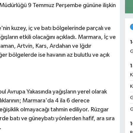
 Müdürlüğü 9 Temmuz Perşembe gününe ilişkin
nin kuzey, iç ve batı bölgelerinde parçalı ve
ğışların etkili olacağını açıkladı. Marmara, İç ve
1
aman, Artvin, Kars, Ardahan ve Iğdır
G
ğer bölgelerde ise havanın az bulutlu ve açık
1
K
K
ul Avrupa Yakasında yağışların yerel olarak
G
lıklarının; Marmara'da 4 ila 6 derece
eğişiklik olmayacağı tahmin ediliyor. Rüzgar
G
de batı ve güneybatı yönlerden hafif, ara sıra
1
.
B