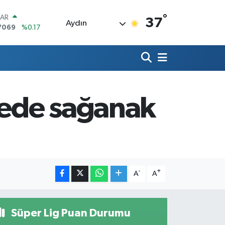
°
LAR
37
Aydın
7069
%0.17
RO
0265
%0.01
RLİN
1897
%0.02
M ALTIN
4.81
%1.44
gede sağanak
T100
887
%64
COIN
360,53
%-0.76
-
+
A
A
Süper Lig Puan Durumu