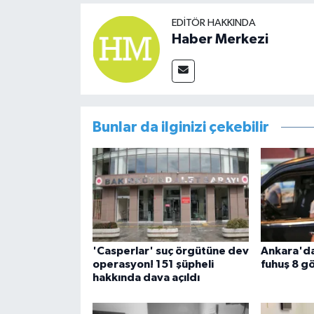
EDITÖR HAKKINDA
Haber Merkezi
Bunlar da ilginizi çekebilir
'Casperlar' suç örgütüne dev
Ankara'da
operasyon! 151 şüpheli
fuhuş 8 gö
hakkında dava açıldı