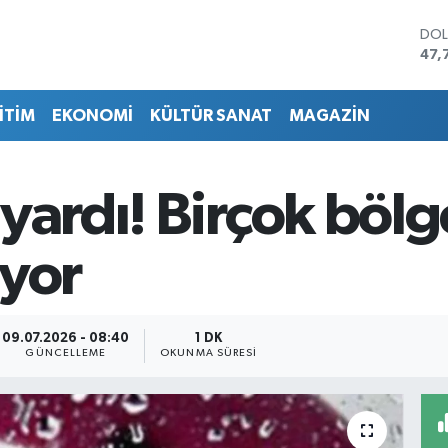
DO
47,
EU
55,
İTİM
EKONOMİ
KÜLTÜR SANAT
MAGAZİN
STE
64,
GRA
657
uyardı! Birçok böl
BİS
13.
BIT
iyor
64.
09.07.2026 - 08:40
1 DK
GÜNCELLEME
OKUNMA SÜRESI