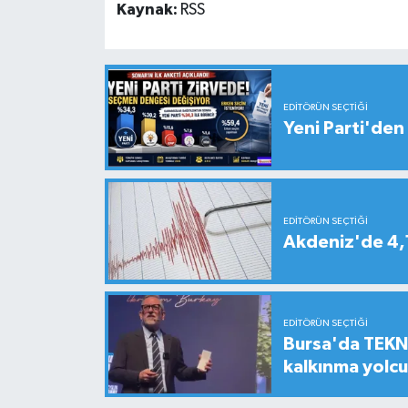
Kaynak:
RSS
EDITÖRÜN SEÇTIĞI
Yeni Parti'den 
EDITÖRÜN SEÇTIĞI
Akdeniz'de 4
EDITÖRÜN SEÇTIĞI
Bursa'da TEKNO
kalkınma yolc