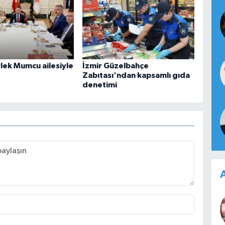
lek Mumcu ailesiyle
İzmir Güzelbahçe
Zabıtası'ndan kapsamlı gıda
denetimi
A