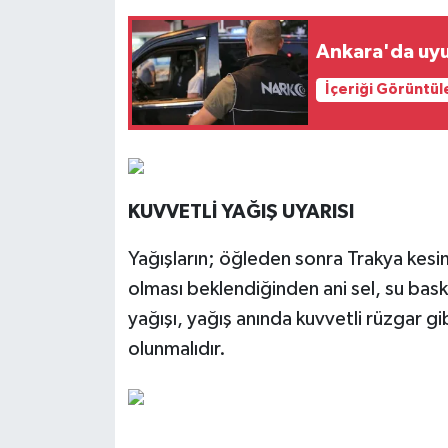
Ankara'da uyu
İçeriği Görüntül
KUVVETLİ YAĞIŞ UYARISI
Yağışların; öğleden sonra Trakya kesim
olması beklendiğinden ani sel, su baskı
yağışı, yağış anında kuvvetli rüzgar gib
olunmalıdır.