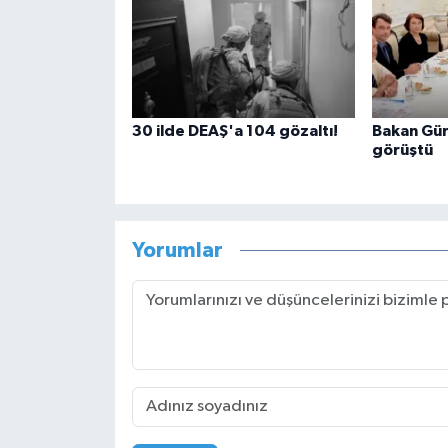
30 ilde DEAŞ'a 104 gözaltı!
Bakan Gür
görüştü
Yorumlar