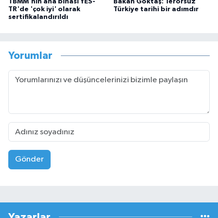
TBMM'nin ana binası YES-
Bakan Göktaş: Terörsüz
TR'de 'çok iyi' olarak
Türkiye tarihi bir adımdır
sertifikalandırıldı
Yorumlar
Gönder
Yazarlar