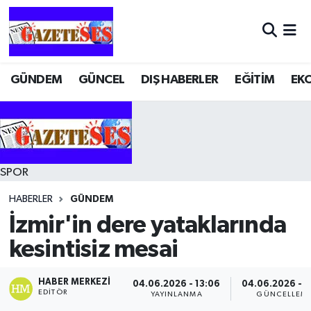
GÜNDEM
GÜNCEL
DIŞ HABERLER
EĞİTİM
EK
SPOR
HABERLER
GÜNDEM
İzmir'in dere yataklarında
kesintisiz mesai
HABER MERKEZI
04.06.2026 - 13:06
04.06.2026 - 1
EDITÖR
YAYINLANMA
GÜNCELLEM