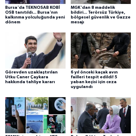
Bursa'da TEKNOSAB KOBİ
MGK'dan 8 maddelik
OSB tanıtıldı... Bursa'nın
bildiri... Terörsüz Türkiye,
kalkınma yolculuğunda yeni
bölgesel güvenlik ve Gazze
dönem
mesajı
Görevden uzaklaştırılan
6 yıl önceki kaçak avın
Utku Caner Çaykara
failleri tespit edildi! 5
hakkında tahliye kararı
yaban keçisi için ceza
uygulandı