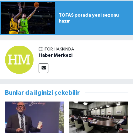
TOFAŞ potada yeni sezonu
hazır
EDITÖR HAKKINDA
Haber Merkezi
Bunlar da ilginizi çekebilir