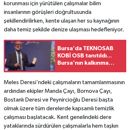
korunması için yürütülen çalışmalar bilim
insanlarının görüşleri doğrultusunda
şekillendirilirken, kente ulaşan her su kaynağının
daha temiz şekilde denize ulaşması hedefleniyor.
Bursa'da TEKNOSAB
KOBİ OSB tanıtıldı...
Bursa'nın kalkınma
yolculuğunda yeni
dönem
Meles Deresi'ndeki çalışmaların tamamlanmasının
ardından ekipler Manda Çayı, Bornova Çayı,
Bostanlı Deresi ve Peynircioğlu Deresi başta
olmak üzere tüm derelerde kapsamlı temizlik
çalışması başlatacak. Kent genelindeki dere
yataklarında sürdürülen çalışmalarla hem taşkın