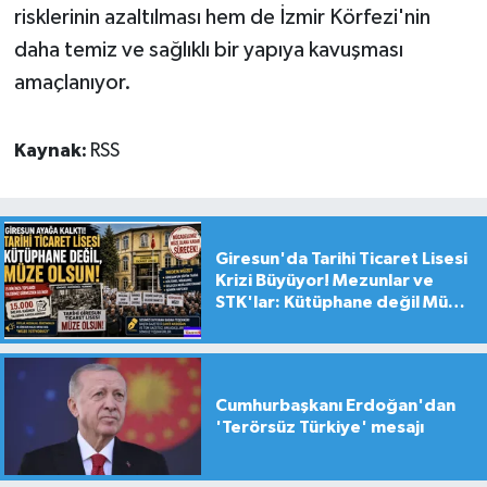
risklerinin azaltılması hem de İzmir Körfezi'nin
daha temiz ve sağlıklı bir yapıya kavuşması
amaçlanıyor.
Kaynak:
RSS
Giresun'da Tarihi Ticaret Lisesi
Krizi Büyüyor! Mezunlar ve
STK'lar: Kütüphane değil Müze
yapılsın!
Cumhurbaşkanı Erdoğan'dan
'Terörsüz Türkiye' mesajı