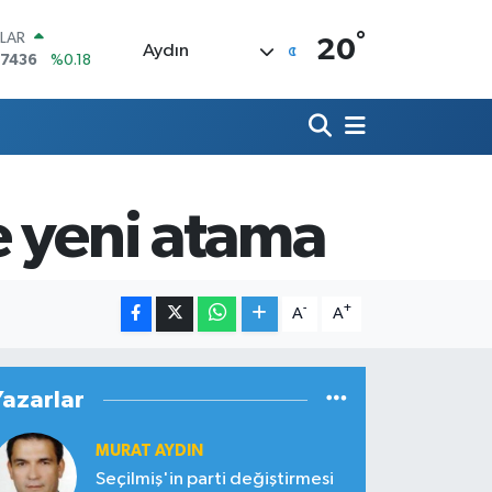
°
LAR
20
Aydın
,7436
%0.18
RO
,2510
%0.32
ERLİN
,4811
%0.38
AM ALTIN
48.99
%2.59
e yeni atama
ST100
.779
%-14
TCOIN
.960,21
%0.87
-
+
A
A
Yazarlar
MURAT AYDIN
Seçilmiş'in parti değiştirmesi