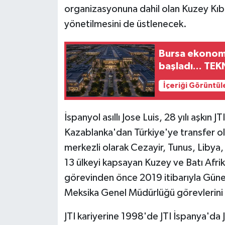
organizasyonuna dahil olan Kuzey Kıbrı
yönetilmesini de üstlenecek.
Bursa ekonom
başladı... TE
İçeriği Görüntül
İspanyol asıllı Jose Luis, 28 yılı aşkın J
Kazablanka'dan Türkiye'ye transfer o
merkezli olarak Cezayir, Tunus, Libya
13 ülkeyi kapsayan Kuzey ve Batı Afrik
görevinden önce 2019 itibarıyla Güne
Meksika Genel Müdürlüğü görevlerini 
JTI kariyerine 1998'de JTI İspanya'da 