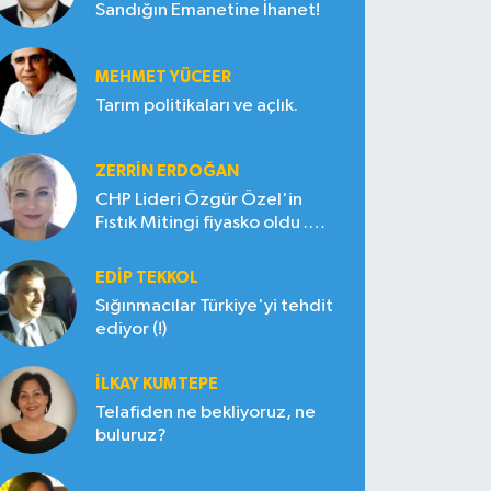
Sandığın Emanetine İhanet!
MEHMET YÜCEER
Tarım politikaları ve açlık.
ZERRIN ERDOĞAN
CHP Lideri Özgür Özel'in
Fıstık Mitingi fiyasko oldu .
Çiftçi hayal kırıklığına uğradı
EDIP TEKKOL
Sığınmacılar Türkiye'yi tehdit
ediyor (!)
İLKAY KUMTEPE
Telafiden ne bekliyoruz, ne
buluruz?