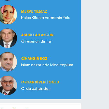
MERVE YILMAZ
Kalıcı Kiloları Vermenin Yolu
ABDULLAH AKGÜN
Giresunun dirilişi
CIHANGIR BOZ
İslam nazarında ideal toplum
ORHAN KIVERLIOĞLU
Ordu bahsinde..