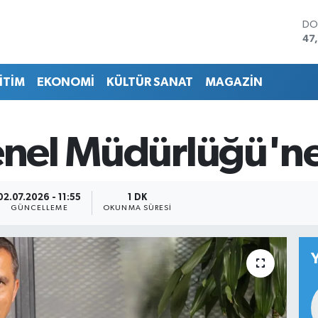
DO
47
EU
55
İTİM
EKONOMİ
KÜLTÜR SANAT
MAGAZİN
ST
64
GR
66
Genel Müdürlüğü'n
Bİ
13
BI
64
02.07.2026 - 11:55
1 DK
GÜNCELLEME
OKUNMA SÜRESI