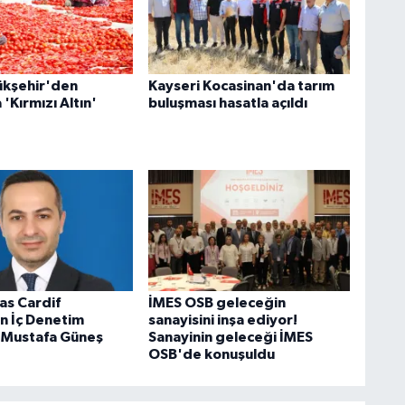
ükşehir'den
Kayseri Kocasinan'da tarım
 'Kırmızı Altın'
buluşması hasatla açıldı
as Cardif
İMES OSB geleceğin
in İç Denetim
sanayisini inşa ediyor!
 Mustafa Güneş
Sanayinin geleceği İMES
OSB'de konuşuldu