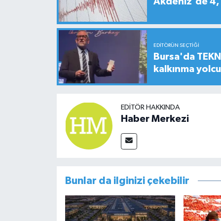
Akdeniz'de 4
EDITÖRÜN SEÇTIĞI
Bursa'da TEKNO
kalkınma yolc
EDITÖR HAKKINDA
Haber Merkezi
Bunlar da ilginizi çekebilir