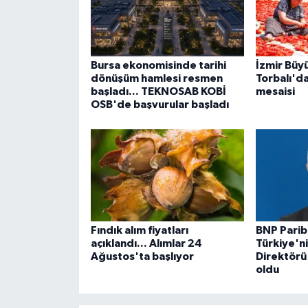
Bursa ekonomisinde tarihi
İzmir Büy
dönüşüm hamlesi resmen
Torbalı'da
başladı... TEKNOSAB KOBİ
mesaisi
OSB'de başvurular başladı
Fındık alım fiyatları
BNP Parib
açıklandı... Alımlar 24
Türkiye'n
Ağustos'ta başlıyor
Direktörü
oldu