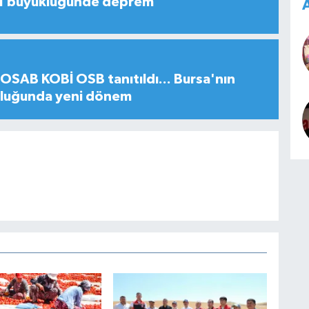
,1 büyüklüğünde deprem
A
SAB KOBİ OSB tanıtıldı... Bursa'nın
uluğunda yeni dönem