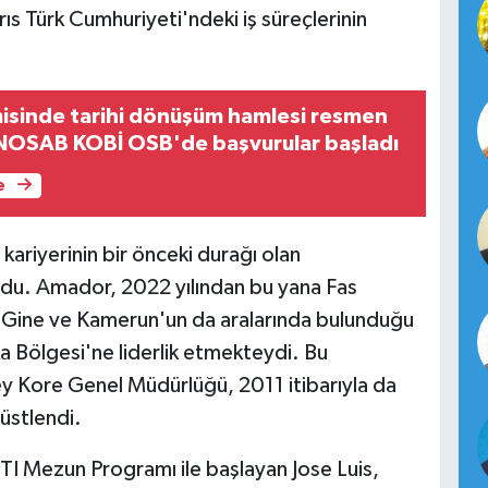
s Türk Cumhuriyeti'ndeki iş süreçlerinin
isinde tarihi dönüşüm hamlesi resmen
KNOSAB KOBİ OSB'de başvurular başladı
e
TI kariyerinin bir önceki durağı olan
ldu. Amador, 2022 yılından bu yana Fas
, Gine ve Kamerun'un da aralarında bulunduğu
a Bölgesi'ne liderlik etmekteydi. Bu
y Kore Genel Müdürlüğü, 2011 itibarıyla da
üstlendi.
JTI Mezun Programı ile başlayan Jose Luis,