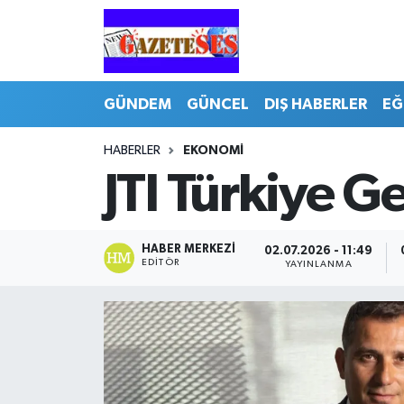
GÜNDEM
GÜNCEL
DIŞ HABERLER
EĞ
HABERLER
EKONOMİ
JTI Türkiye 
HABER MERKEZI
02.07.2026 - 11:49
EDITÖR
YAYINLANMA