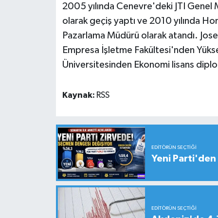
2005 yılında Cenevre'deki JTI Genel 
olarak geçiş yaptı ve 2010 yılında Ho
Pazarlama Müdürü olarak atandı. Jose
Empresa İşletme Fakültesi'nden Yüks
Üniversitesinden Ekonomi lisans dipl
Kaynak:
RSS
EDITÖRÜN SEÇTIĞI
Yeni Parti'den 
EDITÖRÜN SEÇTIĞI