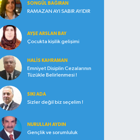
SONGÜL BAĞIRAN
RAMAZAN AYI SABIR AYIDIR
AYŞE ARSLAN BAY
Çocukta kişilik gelişimi
HALIS KAHRAMAN
Emniyet Disiplin Cezalarının
Tüzükle Belirlenmesi !
SIKI ADA
Sizler değil biz seçelim !
NURULLAH AYDIN
Gençlik ve sorumluluk