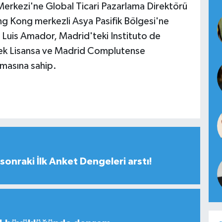
Merkezi'ne Global Ticari Pazarlama Direktörü
ng Kong merkezli Asya Pasifik Bölgesi'ne
 Luis Amador, Madrid'teki Instituto de
ek Lisansa ve Madrid Complutense
omasına sahip.
sonraki İlk Anket Dengeleri arstı!